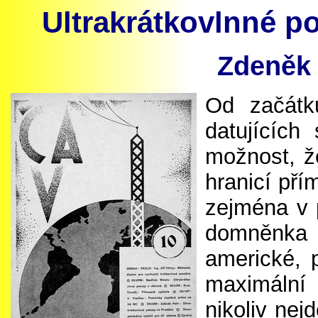
Ultrakrátkovlnné 
Zdeněk
Od začátku
datujících
možnost, že
hranicí pří
zejména v 
domněnka 
americké, 
maximální 
nikoliv ne