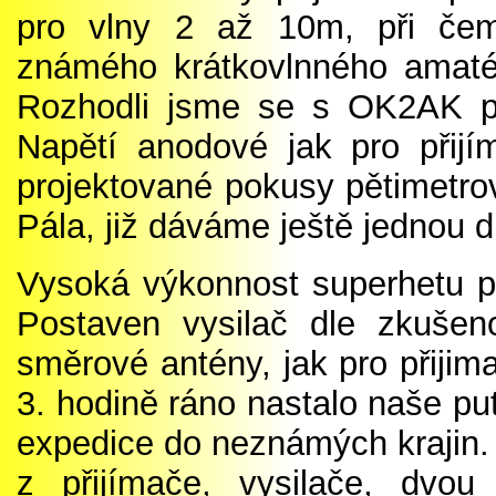
pro vlny 2 až 10m, při čemž
známého krátkovlnného amat
Rozhodli jsme se s OK2AK pr
Napětí anodové jak pro přijí
projektované pokusy pětimetro
Pála, již dáváme ještě jednou 
Vysoká výkonnost superhetu 
Postaven vysilač dle zkušen
směrové antény, jak pro přijima
3. hodině ráno nastalo naše pu
expedice do neznámých krajin. 
z přijímače, vysilače, dvou