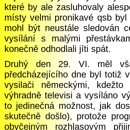
které by ale zasluhovaly ales
místy velm
i
pronikavé qsb byl 
mohl být neustále sledován ce
vysílání s malými přestávk
konečně odhodlali jíti spát.
Druhý den 29. VI. měl však
předcházejícího dne byl totiž 
vysilači německými, kdežto
výhradně televisi a vysíl
á
no vý
to jedinečná možnost, jak dos
skutečně došlo), protože pro
obyčejným rozhlasovým přij