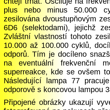
chtějí trhat. Osciluje na frekve
plus nebo minus 50.000 cy
zesilována dvoustupňovým z
6D6 (selektodami), jejichž z
Zvláštní vlastností tohoto zes
10.000 až 100.000 cyklů, doc
odporů. Tím je docíleno snazší
na eventuální frekvenční m
superreakce, kde se ovšem to
Následující lampa 77 pracuje
odporově s koncovou lampou 3
Připojené obrázky ukazují vyv