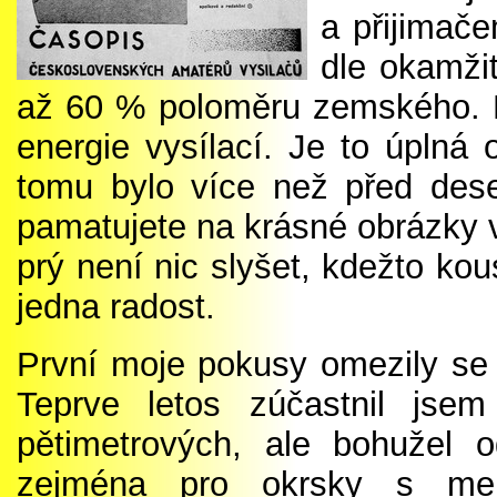
a přijimač
dle okamži
až 60 % poloměru zemského. N
energie vysílací. Je to úpln
tomu bylo více než před deset
pamatujete na krásné obrázky 
prý není nic slyšet, kdežto kou
jedna radost.
První moje pokusy omezily se
Teprve letos zúčastnil js
pětimetrových, ale bohužel o
zejména pro okrsky s menš