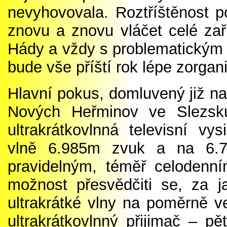
nevyhovovala. Roztříštěnost p
znovu a znovu vláčet celé zař
Hády a vždy s problematickým 
bude vše příští rok lépe zorga
Hlavní pokus, domluvený již n
Nových Heřminov ve Slezsku
ultrakrátkovlnná televisní vys
vlně 6.985m zvuk a na 6.
pravidelným, téměř celodenn
možnost přesvědčiti se, za j
ultrakrátké vlny na poměrně v
ultrakrátkovlnný přijimač – p