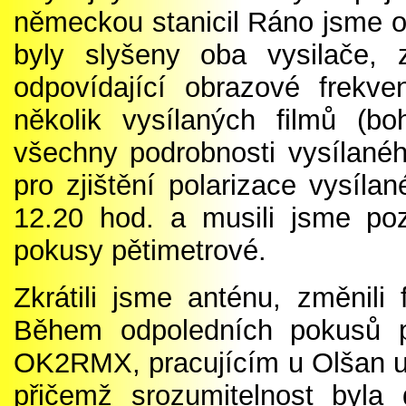
německou stanicil Ráno jsme op
byly slyšeny oba vysilače,
odpovídající obrazové frekv
několik vysílaných filmů (bo
všechny podrobnosti vysílanéh
pro zjištění polarizace vysíla
12.20 hod. a musili jsme poz
pokusy pětimetrové.
Zkrátili jsme anténu, změnili f
Během odpoledních pokusů p
OK2RMX, pracujícím u Olšan u
přičemž srozumitelnost byla 