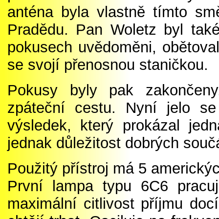
anténa byla vlastně tímto s
Pradědu. Pan Woletz byl také 
pokusech uvědoměni, obětoval 
se svojí přenosnou staničkou.
Pokusy byly pak zakončeny
zpáteční cestu. Nyní jelo s
výsledek, který prokázal jedna
jednak důležitost dobrých souč
Použitý přístroj má 5 americký
První lampa typu 6C6 pracuje
maximální citlivost příjmu doc