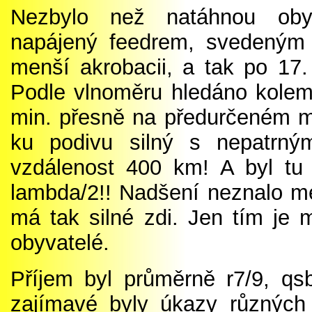
Nezbylo než natáhnou obyče
napájený feedrem, svedeným 
menší akrobacii, a tak po 17.
Podle vlnoměru hledáno kolem 
min. přesně na předurčeném mí
ku podivu silný s nepatrný
vzdálenost 400 km! A byl tu 
lambda/2!! Nadšení neznalo me
má tak silné zdi. Jen tím je 
obyvatelé.
Příjem byl průměrně r7/9, qs
zajímavé byly úkazy různýc