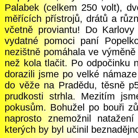
Palabek (celkem 250 volt), dv
měřících přístrojů, drátů a rů
včetně proviantu! Do Karlovy
vydatné pomoci paní Popelk
nezištně pomáhala ve výměně 
než kola tlačit. Po odpočinku 
dorazili jsme po velké námaze
do věže na Pradědu, těsně p5
prudkosti strhla. Mezitím jsm
pokusům. Bohužel po bouři zůs
naprosto znemožnil natažení
kterých by byl učinil beznadějn