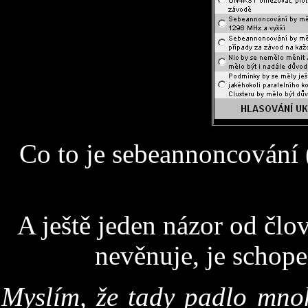
C
o to je sebeannoncování (
A ještě jeden názor od čl
nevěnuje, je schop
Myslím, že tady padlo mno