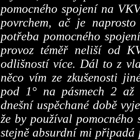
pomocného spojení
na VKV,
povrchem, ač je naprosto
potřeba pomocného spojení
provoz téměř neliší od K
odlišností více. Dál
to z vl
něco vím ze zkušenosti jin
pod 1° na pásmech 2 až 
dnešní uspěchané době vyje
že by
používal pomocného s
stejně absurdní mi
připadá 