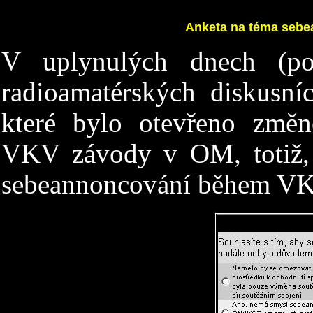
A
nketa na t
éma sebe
V
uplynul
ých
dnech
(p
radioamatérských diskusní
které bylo otevřeno změ
VKV závody v OM, totiž, z
sebeannoncování během VK