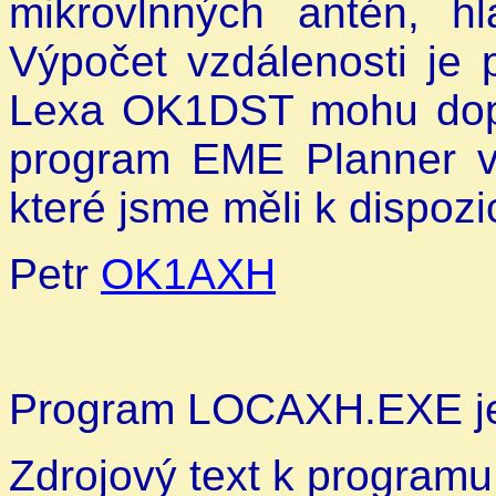
mikrovlnných antén, h
Výpočet vzdálenosti je 
Lexa OK1DST mohu dopor
program EME Planner ve
které jsme měli k dispozi
Petr
OK1AXH
Program LOCAXH.EXE je
Zdrojový text k progra