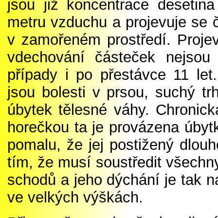
jsou již koncentrace desetin
metru vzduchu a projevuje se č
v zamořeném prostředí. Projev
vdechování částeček nejsou 
případy i po přestávce 11 let
jsou bolesti v prsou, suchý tr
úbytek tělesné váhy. Chronic
horečkou ta je provázena úbytk
pomalu, že jej postižený dlou
tím, že musí soustředit všechny
schodů a jeho dýchání je tak 
ve velkých výškách.