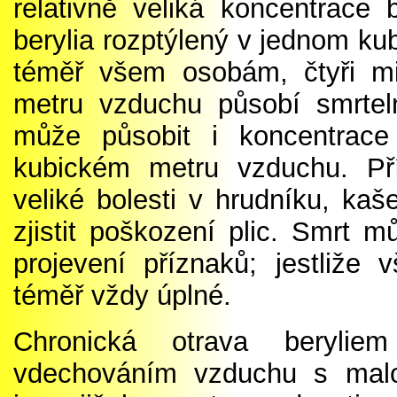
relativně veliká koncentrace 
berylia rozptýlený v jednom k
téměř všem osobám, čtyři mi
metru vzduchu působí smrtel
může působit i koncentrac
kubickém metru vzduchu. Pří
veliké bolesti v hrudníku, ka
zjistit poškození plic. Smrt 
projevení příznaků; jestliže 
téměř vždy úplné.
Chronická otrava beryli
vdechováním vzduchu s malo