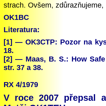
strach. Ovšem, zdůrazňujeme, 
OK1BC
Literatura:
[
1]
— OK3CT
P:
Pozor na kysl
18.
[
2]
— Maas, B. S.: How Safe
str. 37 a 38.
RX 4
/1979
V roce 2007 přepsal 