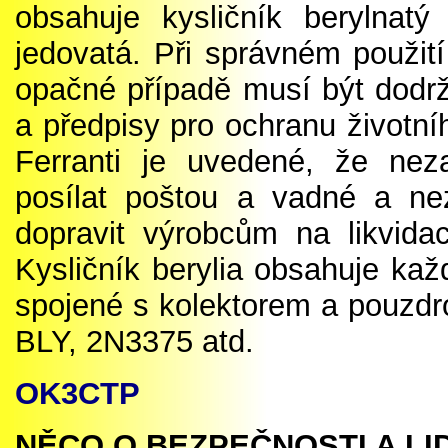
obsahuje kysličník berylnat
jedovatá. Při správném použit
opačné případě musí být dodrž
a předpisy pro ochranu životní
Ferranti je uvedené, že nez
posílat poštou a vadné a nez
dopravit výrobcům na likvida
Kysličník berylia obsahuje kaž
spojené s kolektorem a pouzdro
BLY, 2N3375 atd.
OK3CTP
NĚCO O BEZPEČNOSTI A LI