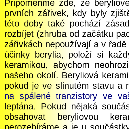
Připomeňme zde, že beryliové
prvních zářivek, kdy byly zji
této doby také pochází zásad
rozbíjet (zhruba od začátku pa
zářivkách nepoužívají a v řadě
účinky berylia, položí si kaž
keramikou, abychom neohrozil
našeho okolí. Beryliová kerami
pokud je ve slinutém stavu a 
na spálené tranzistory ve v
leptána. Pokud nějaká součá
obsahovat beryliovou ker
nerozebíráme a je u součástky