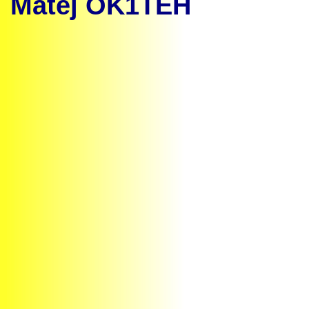
Matěj OK1TEH