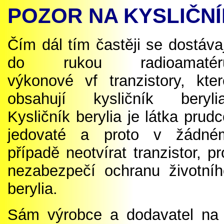
POZOR NA KYSLIČNÍ
Čím dál tím častěji se dostáva
do rukou radioamatér
výkonové vf tranzistory, kter
obsahují kysličník berylia
Kysličník berylia je látka prud
jedovaté a proto v žádné
případě neotvírat tranzistor,
nezabezpečí ochranu životníh
berylia.
Sám výrobce a dodavatel na k