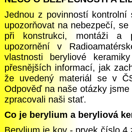
Jednou z povinností kontrolní 
upozorňovat na nebezpečí, se 
při konstrukci, montáži a
upozornění v Radioamatérs
vlastnosti beryliové kerami
přesnějších informací, jak zac
že uvedený materiál se v ČS
Odpověď na naše otázky jsme 
zpracovali naši stať.
Co je berylium a beryliová k
Berylium je kov - prvek číslo 