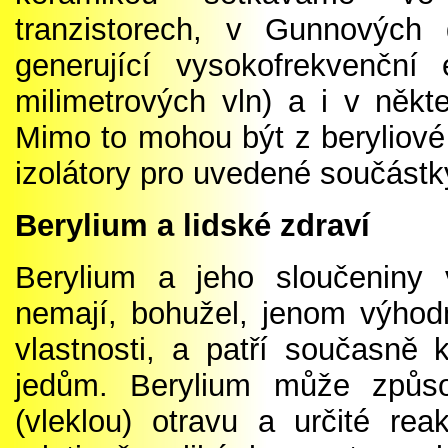
tranzistorech, v Gunnových
generující vysokofrekvenční 
milimetrových vln) a i v někt
Mimo to mohou být z beryliové
izolátory pro uvedené součástk
Berylium a lidské zdraví
Berylium a jeho sloučeniny 
nemají, bohužel, jenom výhodn
vlastnosti, a patří současn
jedům. Berylium může způsob
(vleklou) otravu a určité re