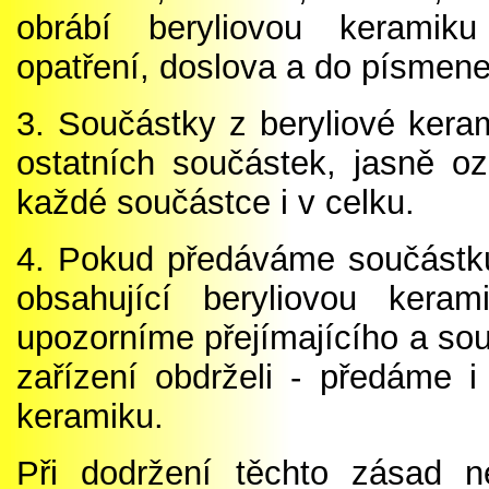
obrábí beryliovou keramik
opatření, doslova a do písmene 
3. Součástky z beryliové ker
ostatních součástek, jasně 
každé součástce i v celku.
4. Pokud předáváme součástku
obsahující beryliovou kera
upozorníme přejímajícího a so
zařízení obdrželi - předáme i
keramiku.
Při dodržení těchto zásad 