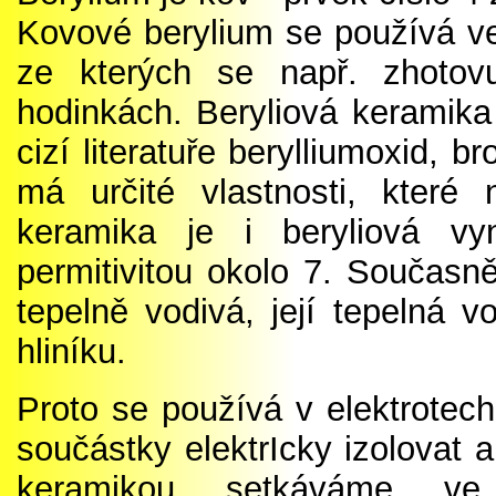
Kovové berylium se používá ve 
ze kterých se např. zhotovu
hodinkách. Beryliová keramika 
cizí literatuře berylliumoxid, b
má určité vlastnosti, které 
keramika je i beryliová vy
permitivitou okolo 7. Současn
tepelně vodivá, její tepelná v
hliníku.
Proto se používá v elektrotec
součástky elektrIcky izolovat a
keramikou setkáváme ve 