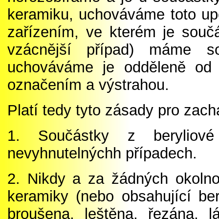
keramiku, uchováváme toto up
zařízením, ve kterém je souč
vzácnější případ) máme so
uchováváme je odděleně od 
označením a výstrahou.
Platí tedy tyto zásady pro zac
1. Součástky z beryliov
nevyhnutelnýchh případech.
2. Nikdy a za žádných okolno
keramiky (nebo obsahující ber
broušena, leštěna, řezána, l