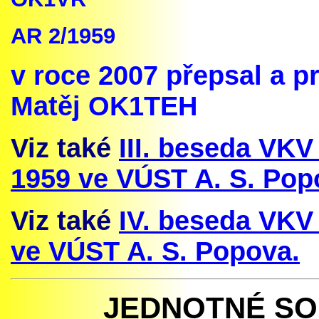
AR 2/1959
v roce 2007 přepsal a
Matěj OK1TEH
V
iz také
III. beseda VKV
1959 ve VÚST A. S. Pop
V
iz také
IV. beseda VKV
ve VÚST A. S. Popova.
JEDNOTNÉ SO