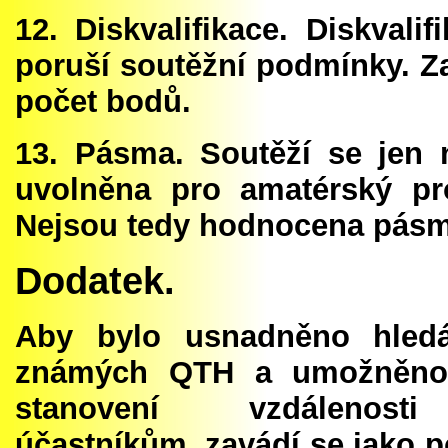
12. Diskvalifikace. Diskvali
poruší soutěžní podmínky. Z
počet bodů.
13. Pásma. Soutěží se jen
uvolněna pro amatérský pr
Nejsou tedy hodnocena pásma
Dodatek.
Aby bylo usnadněno hled
známých QTH a umožněno
stanovení vzdálenos
účastníkům, zavádí se jako 