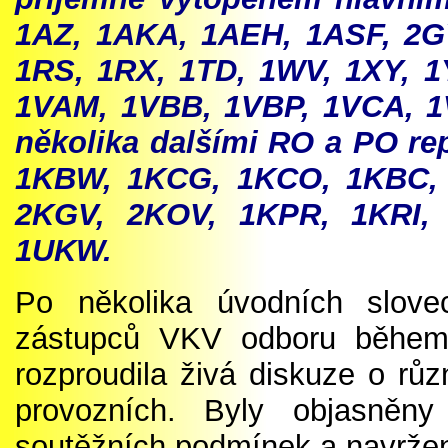
1AZ, 1AKA, 1AEH, 1ASF, 2G
1RS, 1RX, 1TD, 1WV, 1XY, 1
1VAM, 1VBB, 1VBP, 1VCA, 1
několika dalšími RO a PO repr
1KBW, 1KCG, 1KCO, 1KBC, 
2KGV, 2KOV, 1KPR, 1KRI,
1UKW.
Po několika úvodních slove
zástupců VKV odboru během
rozproudila živá diskuze o rů
provozních. Byly objasněn
soutěžních podmínek a navržen