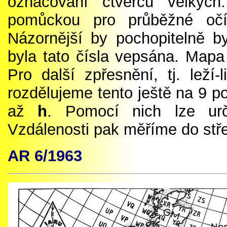
označování čtverců velkýc
pomůckou pro průběžné očí
Názornější by pochopitelně b
byla tato čísla vepsána. Mapa 
Pro další zpřesnění, tj. lež
rozdělujeme tento ještě na 9 
až
h
. Pomocí nich lze urč
Vzdálenosti pak měříme do stře
AR 6
/1963