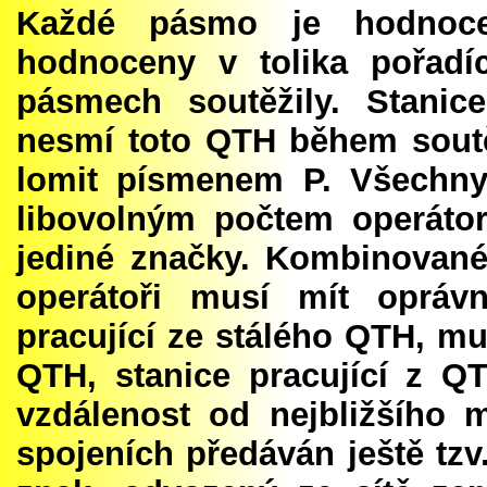
Každé pásmo je hodnocen
hodnoceny v tolika pořadíc
pásmech soutěžily. Stanic
nesmí toto QTH během sout
lomit písmenem P. Všechny
libovolným počtem operáto
jediné značky. Kombinované
operátoři musí mít oprávn
pracující ze stálého QTH, mu
QTH, stanice pracující z 
vzdálenost od nejbližšího 
spojeních předáván ještě tzv