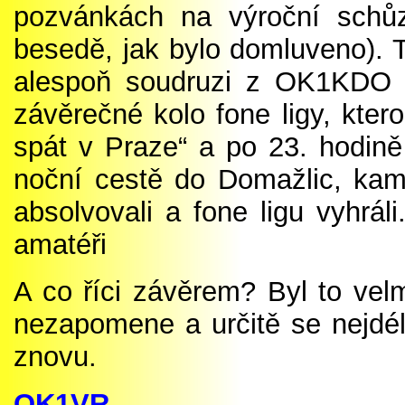
pozvánkách na výroční schů
besedě, jak bylo domluveno). To
alespoň soudruzi z OK1KDO (n
závěrečné kolo fone ligy, ktero
spát v Praze“ a po 23. hodině
noční cestě do Domažlic, kam 
absolvovali a fone ligu vyhrál
amatéři
A co říci závěrem? Byl to vel
nezapomene a určitě se nejdél
znovu.
OK1VR