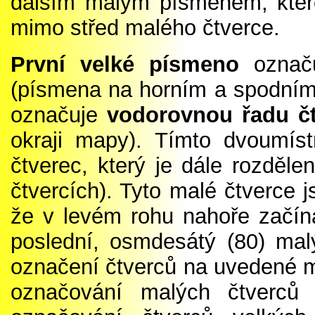
dalším malým písmenem, kter
mimo střed malého čtverce.
První velké písmeno
označ
(písmena na horním a spodním
označuje
vodorovnou řadu č
okraji mapy). Tímto dvoumís
čtverec, který je dále rozděl
čtvercích). Tyto malé čtverce 
že v levém rohu nahoře začíná
poslední, osmdesátý (80) malý
označení čtverců na uvedené 
označování malých čtverců 