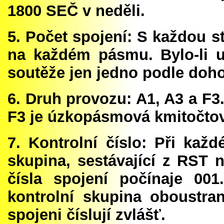
1800 SEČ v neděli.
5. Počet spojení: S každou s
na každém pásmu. Bylo-li u
soutěže jen jedno podle doh
6. Druh provozu: A1, A3 a F3.
F3 je úzkopásmová kmitočto
7. Kontrolní číslo: Při kaž
skupina, sestávající z RST
čísla spojení počínaje 001.
kontrolní skupina oboustr
spojeni číslují zvlášť.