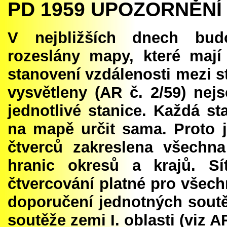
PD 1959 UPOZORNĚNÍ
V nejbližších dnech bud
rozeslány mapy, které maj
stanovení vzdálenosti mezi st
vysvětleny (AR č. 2
/
59) nej
jednotlivé stanice. Každá st
na mapě určit sama. Proto 
čtverců zakreslena všechn
hranic okresů a krajů. Sí
čtvercování platné pro všech
doporučení jednotných sout
soutěže zemi I. oblasti (viz AR