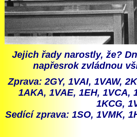
Jejich řady narostly, že? D
napřesrok zvládnou vši
Zprava: 2GY, 1VAI, 1VAW, 2
1AKA, 1VAE, 1EH, 1VCA, 
1KCG, 1
Sedící zprava: 1SO, 1VMK, 