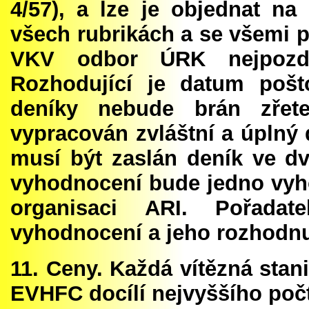
4/57), a lze je objednat n
všech rubrikách a se všemi p
VKV odbor ÚRK nejpozdě
Rozhodující je datum pošt
deníky nebude brán zřet
vypracován zvláštní a úplný
musí být zaslán deník ve d
vyhodnocení bude jedno vyhot
organisaci ARI. Pořada
vyhodnocení a jeho rozhodnu
11. Ceny. Každá vítězná stani
EVHFC docílí nejvyššího počt