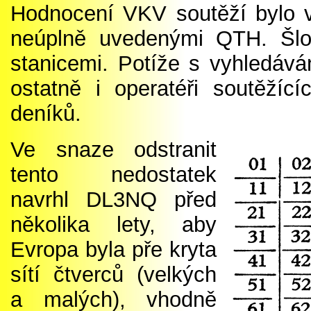
Hodnocení VKV soutěží bylo 
neúplně uvedenými QTH. Šlo 
stanicemi. Potíže s vyhledá
ostatně i operatéři soutěžící
deníků.
Ve snaze odstranit
tento nedostatek
navrhl DL3NQ před
několika lety, aby
Evropa byla pře kryta
sítí čtverců (velkých
a malých), vhodně