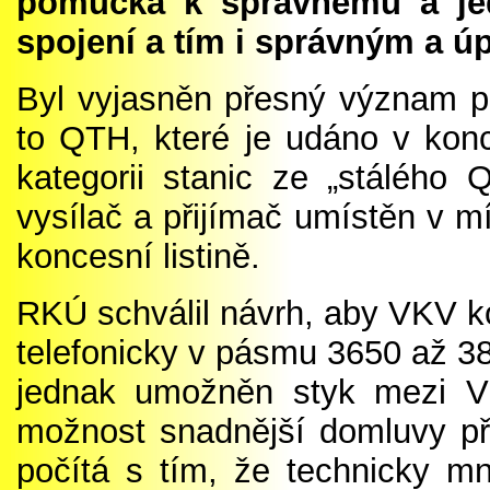
pomůcka k správnému a je
spojení a tím i správným a 
Byl vyjasněn přesný význam po
to QTH, které je udáno v konce
kategorii stanic ze „stálého
vysílač a přijímač umístěn v m
koncesní listině.
RKÚ schválil návrh, aby VKV k
telefonicky v pásmu 3650 až 3
jednak umožněn styk mezi VK
možnost snadnější domluvy p
počítá s tím, že technicky m