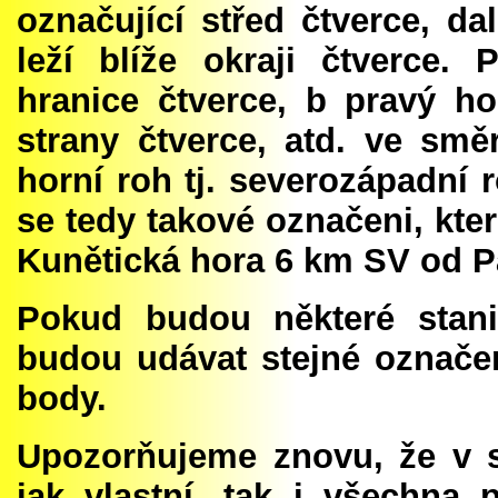
označující střed čtverce, 
leží blíže okraji čtverce.
hranice čtverce, b pravý ho
strany čtverce, atd. ve smě
horní roh tj. severozápadní
se tedy takové označeni, kte
Kunětická hora 6 km SV od P
Pokud budou některé stani
budou udávat stejné označen
body.
Upozorňujeme znovu, že v s
jak vlastní, tak i všechna 