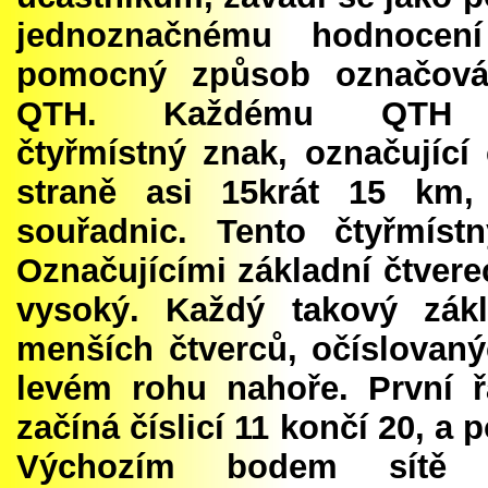
jednoznačnému hodnocení
pomocný způsob označová
QTH. Každému QTH p
čtyřmístný znak, označující 
straně asi 15krát 15 km,
souřadnic. Tento čtyřmís
Označujícími základní čtvere
vysoký. Každý takový zákl
menších čtverců, očíslovaný
levém rohu nahoře. První 
začíná číslicí 11 končí 20, a 
Výchozím bodem sítě z