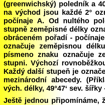
(greenwichský) poledník a 4
na východ jsou každé 2° o
počínaje A. Od nultého po
stupně zeměpisné délky oz
obráceném pořadí - počínaje
označuje zeměpisnou délku
písmeno znaku označuje z
stupni. Výchozí rovnoběžkou 
Každý další stupeň je ozna
mezinárodní abecedy. (Pří
vých. délky, 49°47‘ sev. šířk
Ještě jednou připomínáme, 