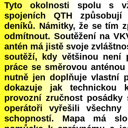
Tyto okolnosti spolu s v
spojeních QTH způsobují 
deníků. Námitky, že se tím z
odmítnout. Soutěžení na VKV
antén má jistě svoje zvláštnos
soutěží, kdy většinou není
práce se směrovou anténou j
nutně jen doplňuje vlastní
dokazuje jak technickou k
provozní zručnost posádky s
operátoři vyřešili všechny
schopností. Mapa má slou