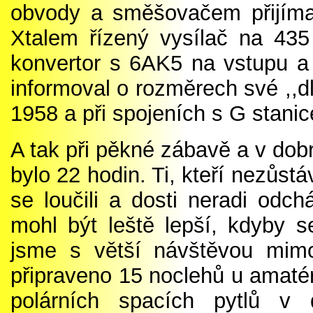
obvody a směšovačem přijím
Xtalem řízený vysílač na 43
konvertor s 6AK5 na vstupu a
informoval o rozměrech své ,,
1958 a při spojeních s G stani
A tak při pěkné zábavě a v dobr
bylo 22 hodin. Ti, kteří nezůst
se loučili a dosti neradi odch
mohl být leště lepší, kdyby se
jsme s větší návštěvou mimo
připraveno 15 noclehů u amaté
polárních spacích pytlů v