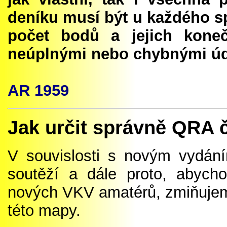
deníku musí být u každého s
počet bodů a jejich kone
neúplnými nebo chybnými úd
AR
1959
Jak určit správně QRA 
V souvislosti s novým vyd
soutěží a dále proto, abyc
nových VKV amatérů, zmiňujeme
této mapy.