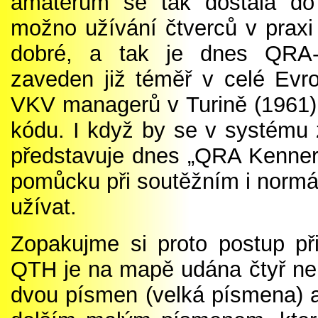
amatérům se tak dostala do
možno užívání čtverců v praxi
dobré, a tak je dnes QRA-K
zaveden již téměř v celé Evr
VKV managerů v Turině (1961) 
kódu. I když by se v systému z
představuje dnes „QRA Kenner“
pomůcku při soutěžním i normál
užívat.
Zopakujme si proto postup p
QTH je na mapě udána čtyř ne
dvou písmen (velká písmena) a