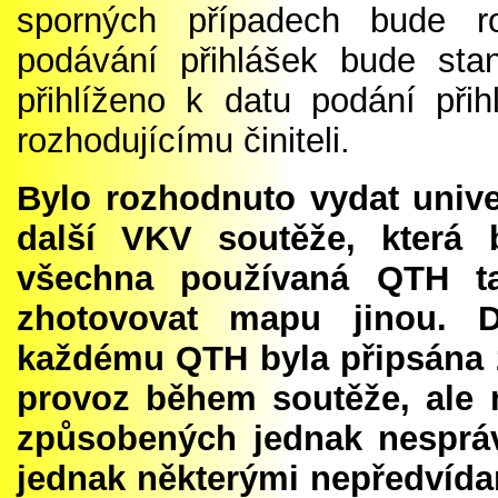
sporných případech bude r
podávání přihlášek bude stan
přihlíženo k datu podání při
rozhodujícímu činiteli.
Bylo rozhodnuto vydat univ
další VKV soutěže, která
všechna používaná QTH t
zhotovovat mapu jinou. 
každému QTH byla připsána z
provoz během soutěže, ale
způsobených jednak nesprá
jednak některými nepředvíd