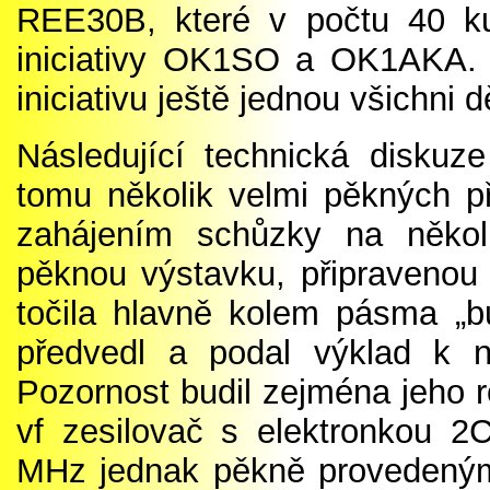
REE30B, které v počtu 40 ku
iniciativy OK1SO a OK1AKA. Při
iniciativu ještě jednou všichni 
Následující technická diskuz
tomu několik velmi pěkných pří
zahájením schůzky na několi
pěknou výstavku, připravenou
točila hlavně kolem pásma „
předvedl a podal výklad k n
Pozornost budil zejména jeho r
vf zesilovač s elektronkou 
MHz jednak pěkně provedeným 