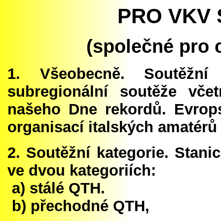
PRO VKV 
(společné pro c
1. Všeobecně. Soutěžní
subregionální soutěže vč
našeho Dne rekordů. Evrop
organisací italských amatérů
2. Soutěžní kategorie. Stan
ve dvou kategoriích:
a) stálé QTH.
b) přechodné QTH,