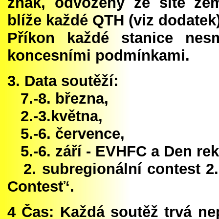
znak, odvozený ze sítě ze
blíže každé QTH (viz dodatek)
Příkon každé stanice nesm
koncesními podmínkami.
3. Data soutěží:
7.-8. března,
2.-3.května,
5.-6. července,
5.-6. září - EVHFC a Den re
2. subregionální contest 2.
Contesť‘.
4 Čas: Každá soutěž trvá ne