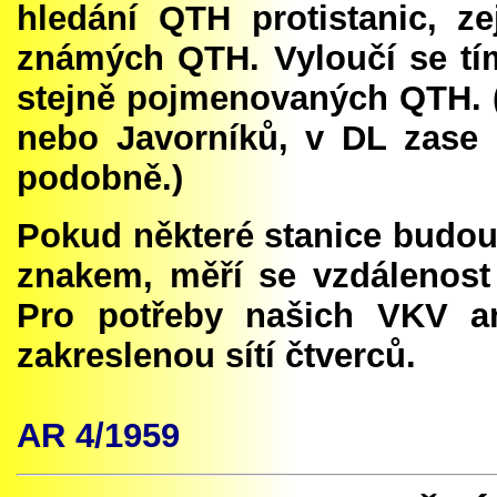
hledání QTH protistanic, z
známých QTH. Vyloučí se t
stejně pojmenovaných QTH. (
nebo Javorníků, v DL zase 
podobně.)
Pokud některé stanice budou
znakem, měří se vzdálenost
Pro potřeby našich VKV 
zakreslenou sítí čtverců.
AR
4
/1959