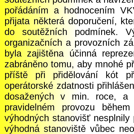
pořádáním a hodnocením VKV
přijata některá doporučení, kt
do soutěžních podmínek. Vý
organizačních a provozních zál
byla zajištěna účinná reprez
zabráněno tomu, aby mnohé při
příště při přidělování kót 
operátorské zdatnosti přihlášen
dosažených v min. roce, a 
pravidelném provozu během 
výhodných stanovišť nesplnily
výhodná stanoviště vůbec neo