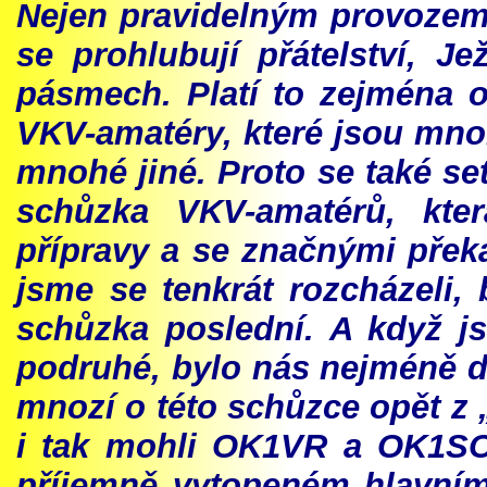
Nejen pravidelným provozem
se prohlubují přátelství, J
pásmech. Platí to zejména o
VKV-amatéry, které jsou mno
mnohé jiné. Proto se také se
schůzka VKV-amatérů, kter
přípravy a se značnými pře
jsme se tenkrát rozcházeli, 
schůzka poslední. A když j
podruhé, bylo nás nejméně dv
mnozí o této schůzce opět z
i tak mohli OK1VR a OK1SO 
příjemně vytopeném hlavní