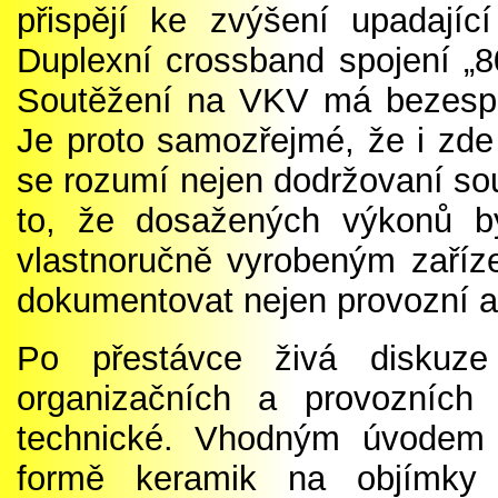
přispějí ke zvýšení upadaj
Duplexní crossband spojení „
Soutěžení na VKV má bezespor
Je proto samozřejmé, že i zde p
se rozumí nejen dodržovaní so
to, že dosažených výkonů by
vlastnoručně vyrobeným zaří
dokumentovat nejen provozní al
Po přestávce živá diskuze
organizačních a provozních 
technické. Vhodným úvodem
formě keramik na objímky