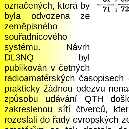
označených, která by
byla odvozena ze
zeměpisného
souřadnicového
systému. Návrh
DL3NQ byl
publikován v četných
radioamatérských časopisech
prakticky žádnou odezvu nena
způsobu udávání QTH doš
zakreslenou sítí čtverců, k
rozeslali do řady evropských 