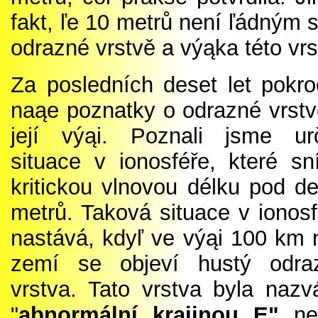
fakt, ľe 10 metrů není ľádným 
odrazné vrstvě a výąka této vrs
Za posledních deset let pokroč
naąe poznatky o odrazné vrstv
její výąi. Poznali jsme urč
situace v ionosféře, které sní
kritickou vlnovou délku pod de
metrů. Taková situace v ionosf
nastává, kdyľ ve výąi 100 km 
zemí se objeví hustý odra
vrstva. Tato vrstva byla nazv
"
abnormální krajinou E"
ne