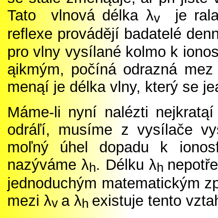
Tato vlnová délka λ
je rala
v
reflexe provádějí badatelé de
pro vlny vysílané kolmo k iono
ąikmým, počíná odrazná mez kl
menąí je délka vlny, který se je
Máme-li nyní nalézti nejkratąí
odráľí, musíme z vysílače vy
moľný úhel dopadu k ionosf
nazýváme
λ
. Délku
λ
nepotře
h
h
jednoduchým matematickým způ
mezi
λ
a
λ
existuje tento vzta
v
h