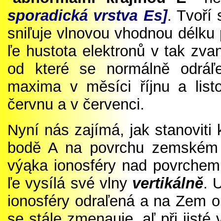
sporadická vrstva Es
]
. Tvoří 
sniľuje vlnovou vhodnou délku 
ľe hustota elektronů v tak zvan
od které se normálně odráľe
maxima v měsíci říjnu a list
červnu a v červenci.
Nyní nás zajímá, jak stanoviti
bodě A na povrchu zemském 
výąka ionosféry nad povrchem 
ľe vysílá své vlny
vertikálně
. 
ionosféry odraľená a na Zem op
se stále zmenąuje, aľ při jisté