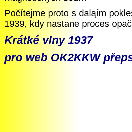
Počítejme proto s daląím pokles
1939, kdy nastane proces opač
Krátké vlny 19
3
7
pro web OK2KKW
přeps