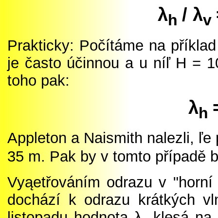
λ
/
λ
h
v
Prakticky: Počítáme na příklad
je často účinnou a u níľ H =
toho pak:
λ
h
Appleton a Naismith nalezli, ľe 
35 m. Pak by v tomto případě b
Vyąetřováním odrazu v "horní k
dochází k odrazu krátkých vln
listopadu hodnota
λ
klesá na 