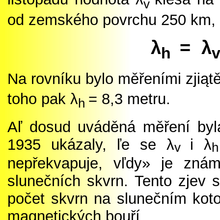
v
od zemského povrchu 250 km, 
λ
= λ
h
Na rovníku bylo měřeními zjiąt
toho pak λ
= 8,3 metru.
h
Aľ dosud uváděná měření byl
1935 ukázaly, ľe se λ
i λ
v
h
nepřekvapuje, vľdy» je zná
slunečních skvrn. Tento zjev s
počet skvrn na slunečním koto
magnetických bouří.