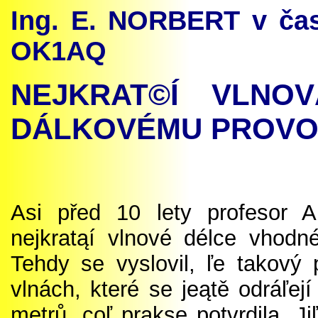
Ing. E. NORBERT v ča
OK1AQ
NEJKRAT©Í VLNO
DÁLKOVÉMU PROV
Asi před 10 lety profesor 
nejkratąí vlnové délce vhodn
Tehdy se vyslovil, ľe takový
vlnách, které se jeątě odráľej
metrů, coľ prakse potvrdila. J