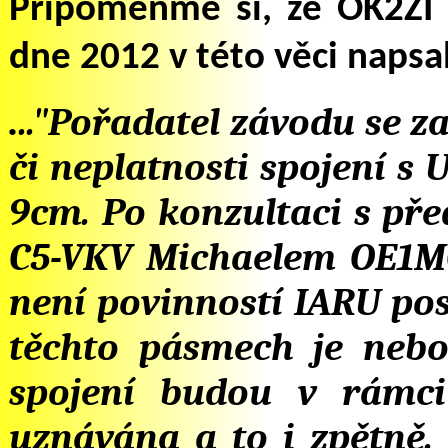
Připomeňme si, že OK2ZI 
dne 2012 v této věci napsal
.
.."Pořadatel závodu se z
či neplatnosti spojení s
9cm. Po konzultaci s př
C5-VKV Michaelem OE1MCU
není povinností IARU po
těchto pásmech je nebo 
spojení budou v rámci
uznávána a to i zpětně.