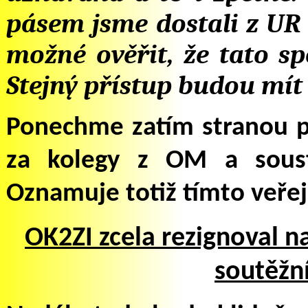
pásem jsme dostali z UR 
možné ověřit, že tato s
Stejný přístup budou mít 
Ponechme zatím stranou p
za kolegy z OM a soust
Oznamuje totiž tímto veřejn
OK2ZI
zcela rezignoval n
soutěžn