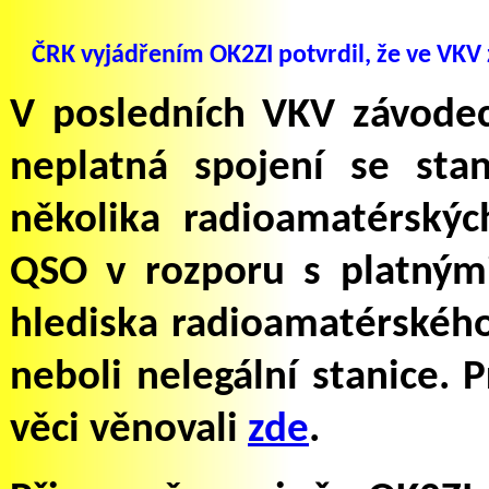
ČRK vyjádřením OK2ZI potvrdil, že ve VK
V posledních VKV závodec
neplatná spojení se sta
několika radioamatérský
QSO v rozporu s platnými
hlediska radioamatérského 
neboli nelegální stanice. 
věci věnovali
zde
.