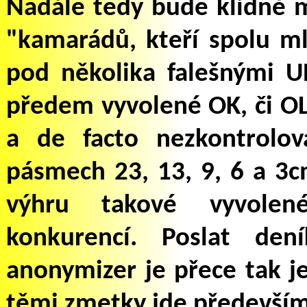
Nadále tedy bude klidně 
"kamarádů, kteří spolu 
pod několika falešnými U
předem vyvolené OK, či OL 
a de facto nezkontrolo
pásmech 23, 13, 9, 6 a 3c
výhru takové vyvolen
konkurencí. Poslat den
anonymizer
je
přece tak j
těmi zmetky jde především