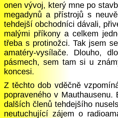
onen vývoj, který mne po stavb
megadynů a přístrojů s neuvěř
tehdejší obchodníci dávali, přiv
malými příkony a celkem jedno
třeba s protinožci. Tak jsem s
amatéry-vysílače. Dlouho, d
pásmech, sem tam si u známýc
koncesi.
Z těchto dob vděčně vzpomíná
popraveného v Mauthausenu. By
dalších členů tehdejšího nusel
neutuchující zájem o radioama