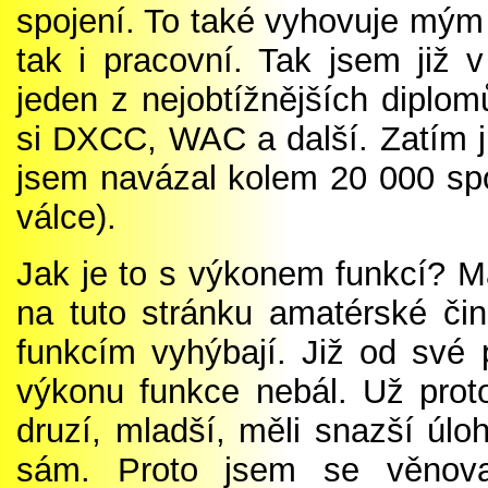
spojení. To také vyhovuje mým
tak i pracovní. Tak jsem již
jeden z nejobtížnějších diplom
si DXCC, WAC a další. Zatím ji
jsem navázal kolem 20 000 spo
válce).
Jak je to s výkonem funkcí? M
na tuto stránku amatérské čin
funkcím vyhýbají. Již od své 
výkonu funkce nebál. Už proto
druzí, mladší, měli snazší úl
sám. Proto jsem se věnoval