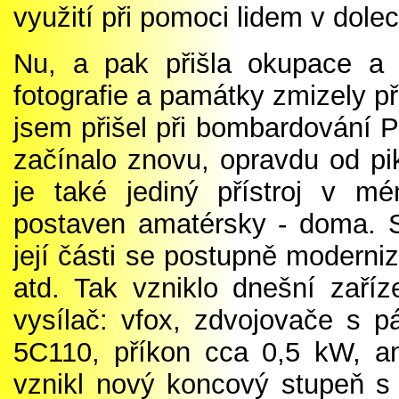
využití při pomoci lidem v dole
Nu, a pak přišla okupace a v
fotografie a památky zmizely př
jsem přišel při bombardování P
začínalo znovu, opravdu od pi
je také jediný přístroj v m
postaven amatérsky - doma. St
její části se postupně moderniz
atd. Tak vzniklo dnešní zaříz
vysílač: vfox, zdvojovače s p
5C110, příkon cca 0,5 kW, an
vznikl nový koncový stupeň s