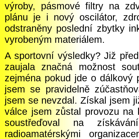
výroby, pásmové filtry na zd
plánu je i nový oscilátor, zd
odstraněny poslední zbytky i
vyrobeným materiálem.
A sportovní výsledky? Již pře
zaujala značná možnost sout
zejména pokud jde o dálkový 
jsem se pravidelně zúčastňov
jsem se nevzdal. Získal jsem j
válce jsem zůstal provozu na 
soustřeďoval na získáván
radioamatérskými organiza