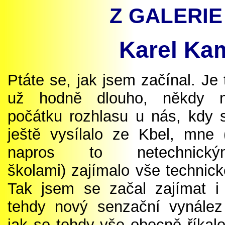
Z GALERIE 
Karel Ka
Ptáte se, jak jsem začínal
.
Je 
už hodně dlouho, někdy 
počátku rozhlasu u nás, kdy 
ještě vysílalo ze Kbel, mne 
napros to netechnický
školami) zajímalo vše technick
Tak jsem se začal zajímat i
tehdy nový senzační vynález
jak se tehdy vše obecně říkalo