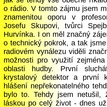
o rádio. V tomto zájmu jsem m
znamenitou oporu v profeso
Josefu Skupovi, tvůrci Spejb
Hurvínka. I on měl značný záj
o technický pokrok, a tak jsme
radiovém vynálezu viděli znač
možnosti pro využití zejména
oblasti hudby. První sluc
krystalový detektor a první 
hlášení nepřekonatelného tehd
bylo to. Tehdy jsem netušil,
láskou po celý život - dnes už