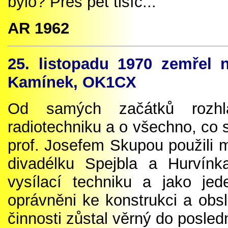
bylo? Přes pět tisíc...
AR 1962
25. listopadu 1970 zemřel 
Kamínek, OK1CX
Od samých začátků rozhl
radiotechniku a o všechno, co s
prof. Josefem Skupou použili m
divadélku Spejbla a Hurvín
vysílací techniku a jako je
oprávněni ke konstrukci a obsl
činnosti zůstal věrný do posled