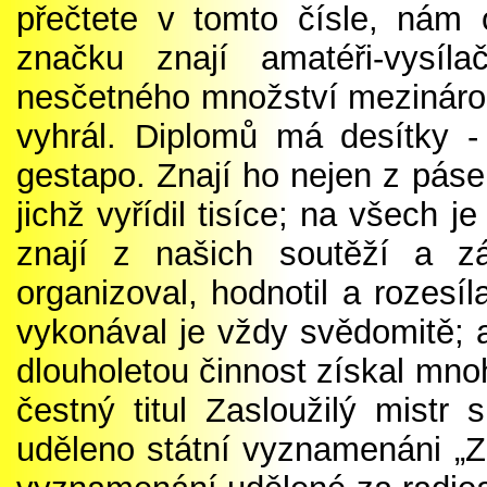
přečtete v tomto čísle, nám 
značku znají amatéři-vysíl
nesčetného množství mezinárod
vyhrál. Diplomů má desítky -
gestapo. Znají ho nejen z páse
jichž vyřídil tisíce; na všech j
znají z našich soutěží a zá
organizoval, hodnotil a rozesí
vykonával je vždy svědomitě; a
dlouholetou činnost získal mno
čestný titul Zasloužilý mist
uděleno státní vyznamenáni „Za 