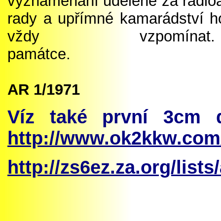
vyznamenání udělené za radioa
rady a upřímné kamarádství h
vždy vzpomí
památ
AR 1
/1971
Víz také první 3cm
http://www.ok2kkw.com
http://zs6ez.za.org/lists