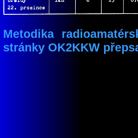
Metodika radioamaté
stránky OK2KKW přeps