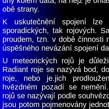
dny kolem data, na nějž je ohl
obě strany.
K uskutečnění spojení lze 
sporadických, tak rojových. 
proudem, tzn. v době činnosti 
úspěšného nevázání spojení da
U meteorických rojů je důleži
Radiant roje se nazývá bod, do
roje, nebo je.jich prodlouž
hvězdném pozadí se nemění. 
rojů se nazývají podle souhvězd
jsou potom pojmenovány jednotl