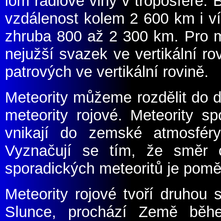
lom radiové vlny v troposféře. 
vzdálenost kolem 2 600 km i ví
zhruba 800 až 2 300 km. Pro m
nejužší svazek ve vertikální ro
patrových ve vertikální rovině.
Meteority můžeme rozdělit do d
meteority rojové. Meteority sp
vnikají do zemské atmosfér
Vyznačují se tím, že směr od
sporadických meteoritů je pomě
Meteority rojové tvoří druhou
Slunce, prochází Země běhe