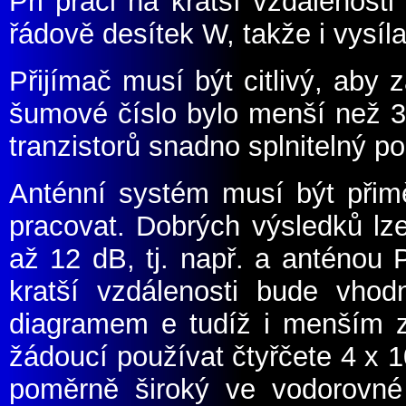
Při práci na kratší vzdálenos
řádově desítek W, takže i vysíla
Přijímač musí být citlivý, aby 
šumové číslo bylo menší než 3 
tranzistorů snadno splnitelný p
Anténní systém musí být přim
pracovat. Dobrých výsledků lz
až 12 dB, tj. např. a anténo
kratší vzdálenosti bude vhod
diagramem e tudíž i menším z
žádoucí používat čtyřčete 4 x 1
poměrně široký ve vodorovné 