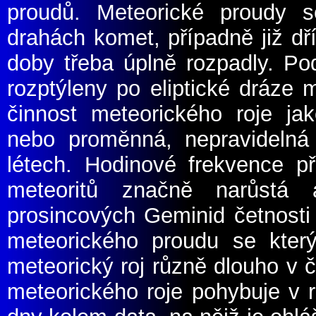
proudů. Meteorické proudy s
drahách komet, případně již dří
doby třeba úplně rozpadly. Po
rozptýleny po eliptické dráze
činnost meteorického roje jak
nebo proměnná, nepravidelná
létech. Hodinové frekvence 
meteoritů značně narůstá 
prosincových Geminid četnosti 
meteorického proudu se kte
meteorický roj různě dlouho v č
meteorického roje pohybuje v 