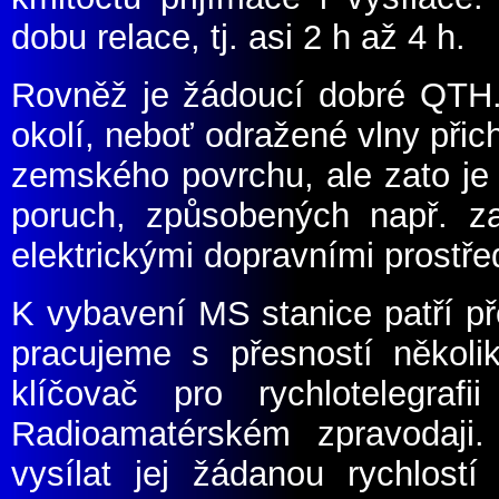
dobu relace, tj. asi 2 h až 4 h.
Rovněž je žádoucí dobré QTH. 
okolí, neboť odražené vlny přic
zemského povrchu, ale zato je d
poruch, způsobených např. z
elektrickými dopravními prostře
K vybavení MS stanice patří pře
pracujeme s přesností několik
klíčovač pro rychlotelegra
Radioamatérském zpravodaji
vysílat jej žádanou rychlost