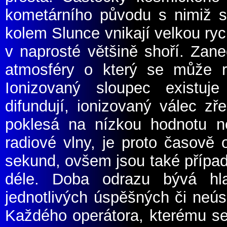
kometárního původu s nimiž 
kolem Slunce vnikají velkou ryc
v naprosté většině shoří. Zan
atmosféry o který se může ro
Ionizovaný sloupec existuje
difundují, ionizovaný válec z
poklesá na nízkou hodnotu ne
radiové vlny, je proto časově
sekund, ovšem jsou také případy
déle. Doba odrazu bývá hl
jednotlivých úspěšných či neú
Každého operátora, kterému se 