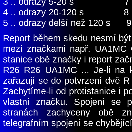
3 .. odrazy 5-20 s 7 ..
4 .. odrazy 20-120 s 8 ..
5 .. odrazy delší než 120 s 9 .
Report během skedu nesmí být
mezi značkami např. UA1MC 
stanice obě značky i report z
R26 R26 UA1MC ... Je-li na k
zařazují se do potvrzení dvě
Zachytíme-li od protistanice i 
vlastní značku. Spojení se p
stranách zachyceny obě zn
telegrafním spojení se chybějíc