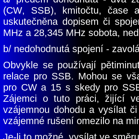
(CW
, SSB
)
, kmitočtu, čase 
uskutečněna dopisem či spo
MHz a 28,345 MHz sobota, ned
b/ nedohodnutá spojení - zavol
Obvykle se používají pětimin
relace pro SSB. Mohou se vša
pro CW a 15 s skedy pro SSB
Zájemci o tuto práci, žijící v
vzájemnou dohodu a vysílat či 
vzájemné rušení omezilo na m
Je-li to možné, vysílat ve směr