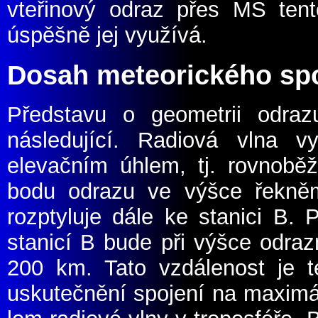
vteřinový odraz přes MS ten
úspěšně jej využívá.
Dosah meteorického sp
Představu o geometrii odra
následující. Radiová vlna 
elevačním úhlem, tj. rovno
bodu odrazu ve výšce řekně
rozptyluje dále ke stanici B.
stanicí B bude při výšce odra
200 km. Tato vzdálenost je t
uskutečnění spojení na maximá