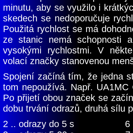
minutu, aby se využilo i krátk
skedech se nedoporučuje rychl
Použitá rychlost se má dohodn
ze stanic nemá schopnosti a
vysokými rychlostmi. V někt
volací značky stanovenou menší
Spojení začíná tím, že jedna s
tom nepoužívá. Např. UA1MC
Po přijetí obou značek se začín
dobu trvání odrazů, druhá sílu p
2 .. odrazy do 5 s 6 ..