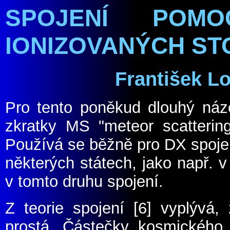
SPOJENÍ POM
IONIZOVANÝCH S
František L
Pro tento poněkud dlouhý náz
zkratky MS "meteor scatterin
Používá se běžně pro DX spoje
některých státech, jako např.
v tomto druhu spojení.
Z teorie spojení
[6]
vyplývá, 
prostá. Částečky kosmického