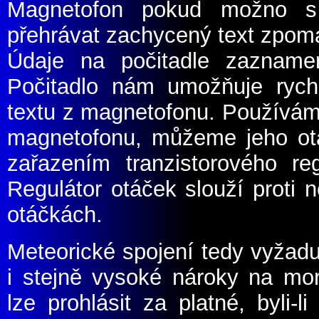
Magnetofon pokud možno s 
přehrávat zachycený text zpoma
Údaje na počitadle zazname
Počitadlo nám umožňuje rych
textu z magnetofonu. Používáme
magnetofonu, můžeme jeho otáč
zařazením tranzistorového r
Regulátor otáček slouží proti 
otáčkách.
Meteorické spojení tedy vyžadu
i stejně vysoké nároky na morá
lze prohlásit za platné, byli-l