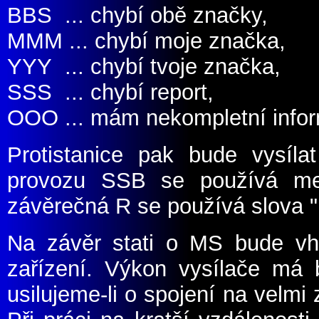
BBS ... chybí obě značky,
MMM ... chybí moje značka,
YYY ... chybí tvoje značka,
SSS ... chybí report,
OOO ... mám nekompletní info
Protistanice pak bude vysíla
provozu SSB se používá mez
závěrečná R se používá slova
Na závěr stati o MS bude vh
zařízení. Výkon vysílače má 
usilujeme-li o spojení na velmi