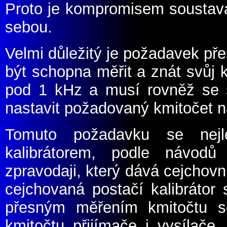
Proto je kompromisem soustava
sebou.
Velmi důležitý je požadavek př
být schopna měřit a znát svůj k
pod 1 kHz a musí rovněž se s
nastavit požadovaný kmitočet na
Tomuto požadavku se nejl
kalibrátorem, podle návodů
zpravodaji, který dává cejchovn
cejchovaná postačí kalibráto
přesným měřením kmitočtu so
kmitočtu přijímače i vysílače