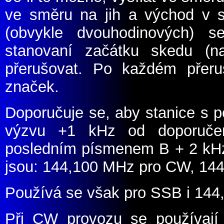
ve směru na jih a východ v s
(
obvykle dvouhodinových
)
se 
stanovaní začátku skedu
(
n
přerušovat. Po každém přer
značek.
Doporučuje se, aby stanice s 
výzvu +1 kHz od doporučené
posledním písmenem B + 2 kHz,
jsou: 144,100 MHz pro CW, 14
Používá se však pro SSB i 14
Při CW provozu se používají