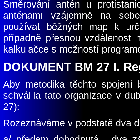
Směrování antén u protistanic
anténami vzájemně na sebe.
používat běžných map k urče
případně přesnou vzdálenost 
kalkulačce s možností program
DOKUMENT BM 27 I. Re
Aby metodika těchto spojení b
schválila tato organizace v d
27
):
Rozeznáváme v podstatě dva d
a/ předem dohodnutá
-
dva zá