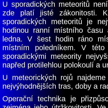
U sporadických meteoritů není 
zde platí jisté zákonitosti.
sporadických meteoritů je ne
hodinou ranní místního času
ledna. V šest hodin ráno mí
místním poledníkem. V této
sporadickými meteority nejvy
napřed protilehlou polokoulí a u
U meteorických rojů najdeme 
nejvýhodnějších tras, doby a ra
Operační technika je přizpůs
zejména jeho útržkovitosti. Ve