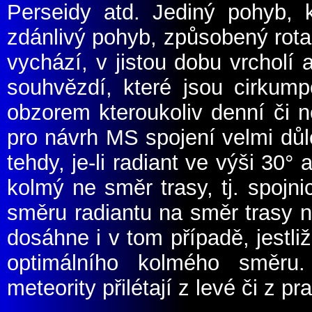
Perseidy atd. Jediný pohyb, k
zdánlivý pohyb, způsobený rotac
vychází, v jistou dobu vrcholí 
souhvězdí, které jsou cirkumpo
obzorem kteroukoliv denní či n
pro návrh MS spojení velmi důle
tehdy, je-li radiant ve výši 30
°
a
kolmý ne směr trasy, tj. spojn
směru radiantu na směr trasy ne
dosáhne i v tom případě, jestli
optimálního kolmého směru.
meteority přilétají z levé či z 