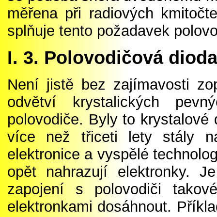
měřena při radiových kmitočt
splňuje tento požadavek polovo
I. 3. Polovodičová dioda
Není jistě bez zajímavosti zop
odvětví krystalických pev
polovodiče. Byly to krystalové 
více než třiceti lety stály 
elektronice a vyspělé technolog
opět nahrazují elektronky. J
zapojení s polovodiči takov
elektronkami dosáhnout. Příkl