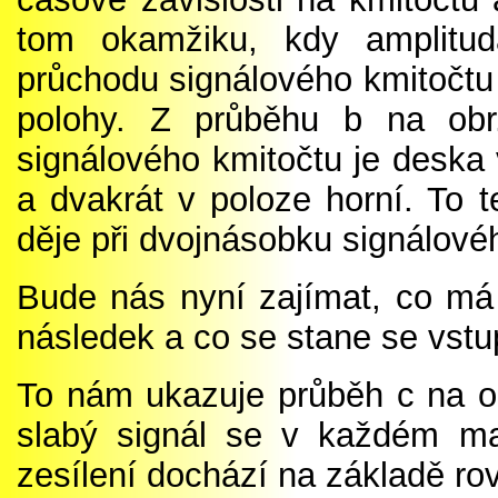
tom okamžiku, kdy amplitu
průchodu signálového kmitočtu
polohy. Z průběhu b na obr
signálového kmitočtu je deska 
a dvakrát v poloze horní. To
děje při dvojnásobku signálové
Bude nás nyní zajímat, co má
následek a co se stane se vst
To nám ukazuje průběh c na ob
slabý signál se v každém ma
zesílení dochází na základě ro