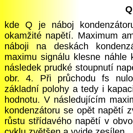
Q
k
de
Q
je náboj kondenzáto
okamžité napětí. Maximum amp
náboji na deskách kondenz
maximu signálu klesne náhle 
následek prudké stoupnutí napě
obr. 4. Při průchodu fs nu
základní polohy a tedy i kapa
hodnotu. V následujícím maxim
kondenzátoru se opět napětí z
růstu střídavého napětí v obvo
cyklu zvětšen a vyjde zesílen.