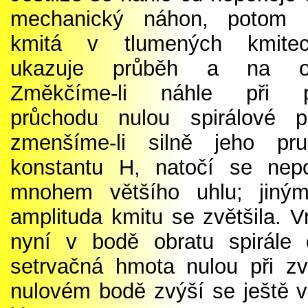
mechanický náhon, potom 
kmitá v tlumených kmitec
ukazuje průběh a na o
Změkčíme-li náhle při pr
průchodu nulou spirálové pe
zmenšíme-li silně jeho pru
konstantu H, natočí se nep
mnohem většího uhlu; jiným
amplituda kmitu se zvětšila. Vr
nyní v bodě obratu spirále o
setrvačná hmota nulou při z
nulovém bodě zvýší se ještě ví