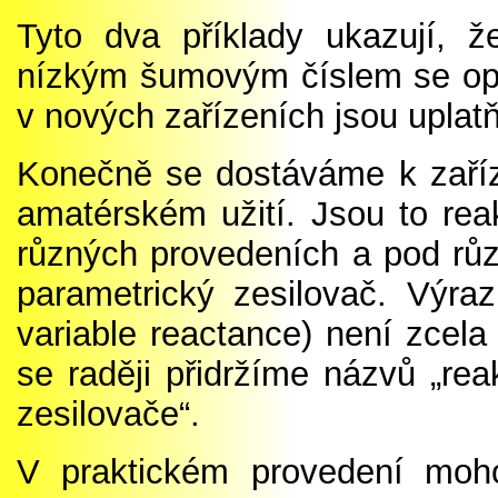
Tyto dva příklady ukazují, ž
nízkým šumovým číslem se opou
v nových zařízeních jsou uplat
Konečně se dostáváme k zaříz
amatérském užití. Jsou to rea
různých provedeních a pod rů
parametrický zesilovač. Výra
variable reactance) není zcela
se raději přidržíme názvů „rea
zesilovače“.
V praktickém provedení moho