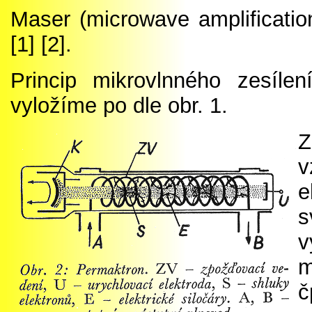
Maser (microwave amplification
[1] [2].
Princip mikrovlnného zesíle
vyložíme po dle obr. 1.
Z
e
s
v
m
č