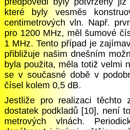
předpovědi byly potvrzeny již
které byly vesměs konstru
centimetrových vln. Např. pr
pro 1200 MHz, měl šumové čísl
1 MHz. Tento případ je zajímav
přibližuje našim dnešním mož
byla použita, měla totiž velmi
se v současné době v podob
čísel kolem 0,5 dB.
Jestliže pro realizaci těcht
dostatek podkladů
[1
0], není t
metrových vlnách. Period