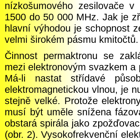
nízkošumového zesilovače v
1500 do 50 000 MHz. Jak je zř
hlavní výhodou je schopnost ze
velmi širokém pásmu kmitočtů.
Činnost permaktronu se zakl
mezi elektronovým svazkem a p
Má-li nastat střídavé půs
elektromagnetickou vlnou, je nut
stejně velké. Protože elektron
musí být uměle snížena fázová
obstará spirála jako zpožďova
(obr. 2). Vysokofrekvenční elekt