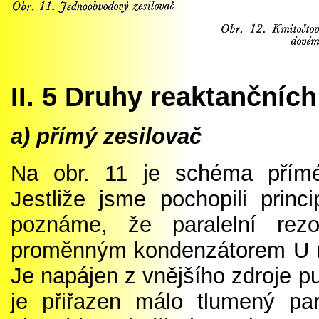
II. 5 Druhy reaktančníc
a) přímý zesilovač
Na obr. 11 je schéma přím
Jestliže jsme pochopili princi
poznáme, že paralelní re
proměnným kondenzátorem U (v
Je napájen z vnějšího zdroje 
je přiřazen málo tlumený pa