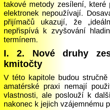
takové metody zesílení, které 
elektronek nepoužívají. Dosav
přijímačů ukazují, že „ideál
nepřispívá k zvyšování hlad
termínem.
I. 2. Nové druhy zes
kmitočty
V této kapitole budou stručně
amatérské praxi nemají použi
vlastnosti, ale poslouží k dal
nakonec k jejich vzájemnému p