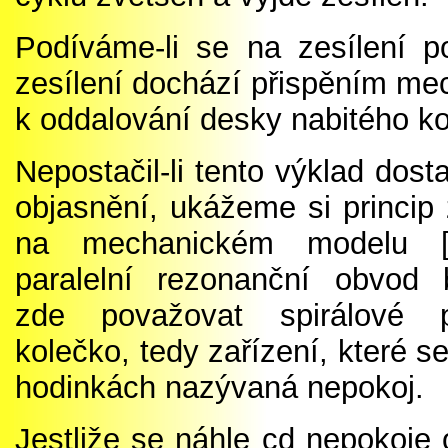
Podíváme-li se na zesílení p
zesílení dochází přispěním mec
k oddalování desky nabitého k
Nepostačil-li tento výklad dost
objasnění, ukážeme si princip 
na mechanickém modelu 
paralelní rezonanční obvod
zde považovat spirálové 
kolečko, tedy zařízení, které se
hodinkách nazývaná nepokoj.
Jestliže se náhle cd nepokoje