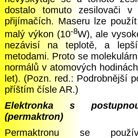
dostalo tomuto zesilovači v 
přijímačích. Maseru lze použít
-8
malý výkon (10
W), ale vysoko
nezávisí na teplotě, a lep
metodami. Proto se molekulárn
normálů v atomových hodinách 
let). (Pozn. red.: Podrobnější
příštím čísle AR.
)
Elektronka s postupno
(permaktron)
Permaktronu se použí