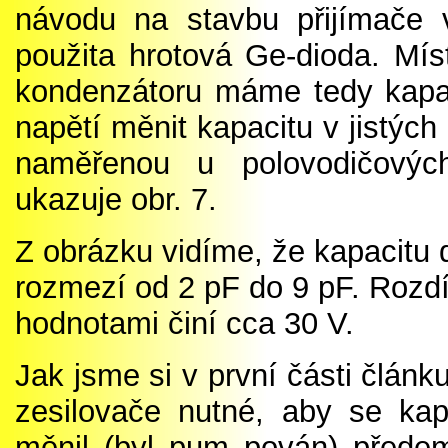
návodu na stavbu přijímače 
použita hrotová Ge-dioda. M
kondenzátoru máme tedy kapa
napětí měnit kapacitu v jistých
naměřenou u polovodičovýc
ukazuje obr. 7.
Z obrázku vidíme, že kapacitu 
rozmezí od 2 pF do 9 pF. Rozdí
hodnotami činí cca 30 V.
Jak jsme si v první části článk
zesilovače nutné, aby se ka
měnil (byl pum pován) přede