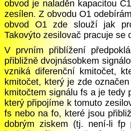
obvod je naladěn kapacitou C1 
zesílen. Z obvodu O1 odebíráme
obvod O1 zde slouží jak pro
Takovýto zesilovač pracuje se d
V prvním přiblížení předpokl
přibližně dvojnásobkem signálo
vzniká diferenční kmitočet, kt
kmitočet, který je zde označen
kmitočtem signálu fs a je tedy
který připojíme k tomuto zesil
fs nebo na fo, které jsou přibli
dobrým ziskem (tj. není-li fp 