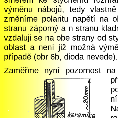
výměnu nábojů, tedy vlastně
změníme polaritu napětí na o
stranu záporný a n stranu klad
vzdaluji se na obe strany od st
oblast a není již možná vým
případě (obr 6b, dioda nevede).
Zaměřme nyní pozornost na 
p
p
ní
Na
r