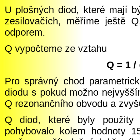
U plošných diod, které mají bý
zesilovačích, měříme ještě 
odporem.
Q vypočteme ze vztahu
Q = 1 /
Pro správný chod parametric
diodu s pokud možno nejvyšší
Q rezonančního obvodu a zvyšu
Q diod, které byly použity 
pohybovalo kolem hodnoty 1