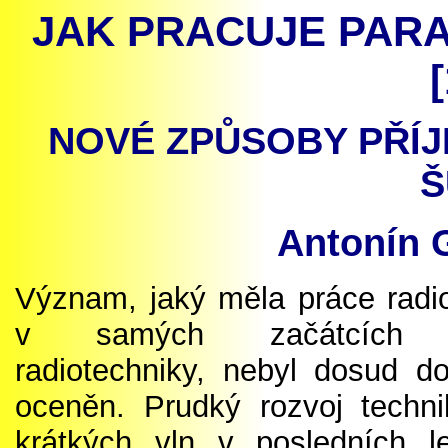
JAK PRACUJE PAR
[
NOVÉ ZPŮSOBY PŘÍJ
Š
Antonín 
Význam, jaký měla práce radi
v samých začátcích r
radiotechniky, nebyl dosud d
oceněn. Prudký rozvoj techni
krátkých vln v posledních l