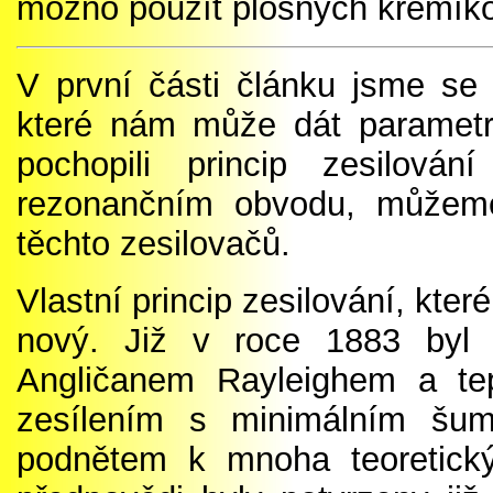
možno použít plošných křemíko
V první části článku jsme se
které nám může dát parametri
pochopili princip zesilová
rezonančním obvodu, můžeme
těchto zesilovačů.
Vlastní princip zesilování, kt
nový. Již v roce 1883 byl 
Angličanem Rayleighem a te
zesílením s minimálním šum
podnětem k mnoha teoretick