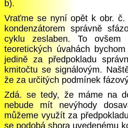
b).
Vraťme se nyní opět k obr. č. 
kondenzátorem správně sfáz
cyklu zeslaben. To ovšem 
teoretických úvahách bychom t
jedině za předpokladu správ
kmitočtu se signálovým. Naště
že za určitých podmínek fázov
Zdá. se tedy, že máme na do
nebude mít nevýhody dosava
můžeme využít za předpokladu
se podobá shora uvedenému ko