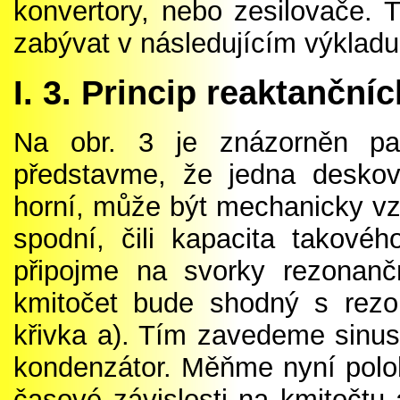
konvertory, nebo zesilovače.
zabývat v následujícím výkladu
I. 3. Princip reaktančníc
Na obr. 3 je znázorněn par
představme, že jedna deskov
horní, může být mechanicky vz
spodní, čili kapacita takové
připojme na svorky rezonanč
kmitočet bude shodný s rezo
křivka a). Tím zavedeme sinu
kondenzátor. Měňme nyní poloh
časové závislosti na kmitočtu