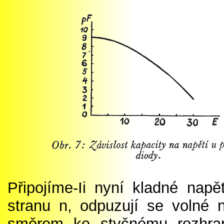
Připojíme-Ii nyní kladné nap
stranu n, odpuzují se volné 
směrem ke styčnému rozhran