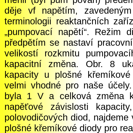
děje vf napětím, zavedený
terminologii reaktančních zaří
„pumpovací napětí“. Režim d
předpětím se nastaví pracovní
velikostí rozkmitu pumpovac
kapacitní změna. Obr. 8 uk
kapacity u plošné křemíkové
velmi vhodné pro naše účely
byla 1 V a celková změna kap
napěťové závislosti kapaci
polovodičových diod, najdeme v 
plošné křemíkové diody pro rea