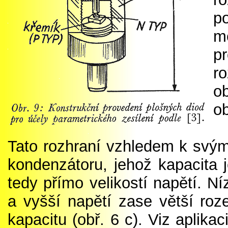
p
m
p
r
o
ob
Tato rozhraní vzhledem k svým
kondenzátoru, jehož kapacita 
tedy přímo velikostí napětí. N
a vyšší napětí zase větší roz
kapacitu (obř. 6 c). Viz aplika