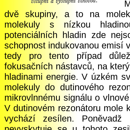
M
dvě skupiny, a to na molek
molekuly s nízkou hladino
potenciálních hladin zde ne
schopnost indukovanou emisí v
tedy pro tento případ důle
fokusačních nástavců, na který
hladinami energie. V úzkém s
molekuly do dutinového rezo
mikrovlnnému signálu o vlnové 
V dutinovém rezonátoru mole ku
vychází zesílen. Poněvadž 
nevyskytuje se u tohoto zesi