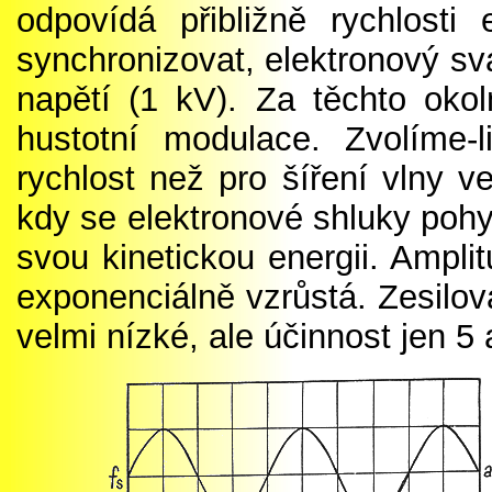
odpovídá přibližně rychlost
synchronizovat, elektronový s
napětí (1 kV). Za těchto okol
hustotní modulace. Zvolíme-
rychlost než pro šíření vlny v
kdy se elektronové shluky pohybu
svou kinetickou energii. Ampl
exponenciálně vzrůstá. Zesilo
velmi nízké, ale účinnost jen 5