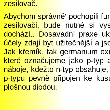
zesilovač.
Abychom správně‘ pochopili fun
zesilovači, bude nutné si vy
dochází.. Dosavadní praxe uk
účely zdají byt užitečnější a j
Jak křemík, tak germanium exi
které označujeme jako p-typ a
náboje, kdežto n-typ obsahuje,
p-typu pevně připojen ke kus
plošnou diodou.