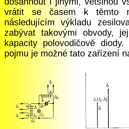
dosáhnout i jinými, většinou v
vrátit se časem k těmto 
následujícím výkladu zesilo
zabývat takovými obvody, j
kapacity polovodičově diody
pojmu je možné tato zařízení na