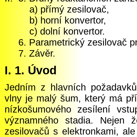
a) přímý zesilovač,
b) horní konvertor,
c) dolní konvertor.
6. Parametrický zesilovač p
7. Závěr.
I. 1. Úvod
Jedním z hlavních požadavků 
vlny je malý šum, který má pří
nízkošumového zesílení vst
významného stadia. Nejen že
zesilovačů s elektronkami, a