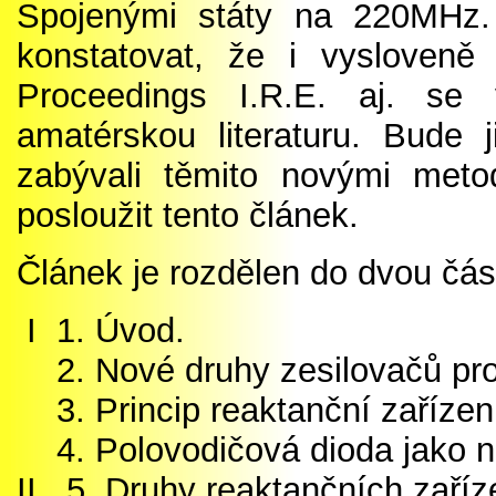
Spojenými státy na 220MHz
konstatovat, že i vysloveně
Proceedings I.R.E. aj. se
amatérskou literaturu. Bude
zabývali těmito novými meto
posloužit tento článek.
Článek je rozdělen do dvou část
I 1. Úvod.
2. Nové druhy zesilovačů pro 
3. Princip reaktanční zařízen
4. Polovodičová dioda jako ne
II. 5. Druhy reaktančních zaříz