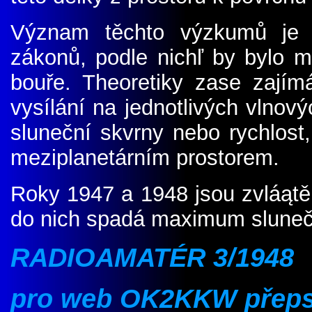
Význam těchto výzkumů je 
zákonů, podle nichľ by bylo 
bouře. Theoretiky zase zajímá
vysílání na jednotlivých vlnov
sluneční skvrny nebo rychlost
meziplanetárním prostorem.
Roky 1947 a 1948 jsou zvláąt
do nich spadá maximum slunečn
RADIOAMATÉR 3
/1948
pro web OK2KKW
přeps