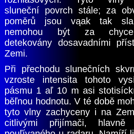
sluneční povrch stále; za ob
poměrů jsou vąak tak sla
nemohou být za chyc
detekovány dosavadními příst
Zemi.
Při přechodu slunečních skv
vzroste intensita tohoto vys
pásmu 1 aľ 10 m asi stotisíck
běľnou hodnotu. V té době moh
tyto vlny zachyceny i na Zem
citlivými přijímači, hlavně
pouľívaného u radaru. Namíří-l