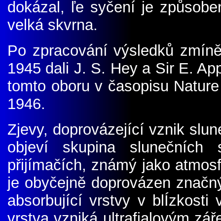
dokázal, ľe syčení je způsob
velká skvrna.
Po zpracování výsledků zmíně
1945 dali J. S. Hey a Sir E. A
tomto oboru v časopisu Nature 
1946.
Zjevy, doprovázející vznik slun
objeví skupina slunečních
přijímačích, známý jako atmosf
je obyčejně doprovázen značn
absorbující vrstvy v blÍzkosti
vrstva vzniká ultrafialovým zá