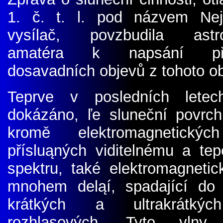
1. č. t. l. pod názvem Nejs
vysílač, povzbudila astr
amatéra k napsání pře
dosavadních objevů z tohoto o
Teprve v posledních letec
dokázáno, ľe sluneční povrch
kromě elektromagnetickýc
přísluąných viditelnému a te
spektru, také elektromagnetic
mnohem deląí, spadající do
krátkých a ultrakrátký
rozhlasových. Tyto vlny 