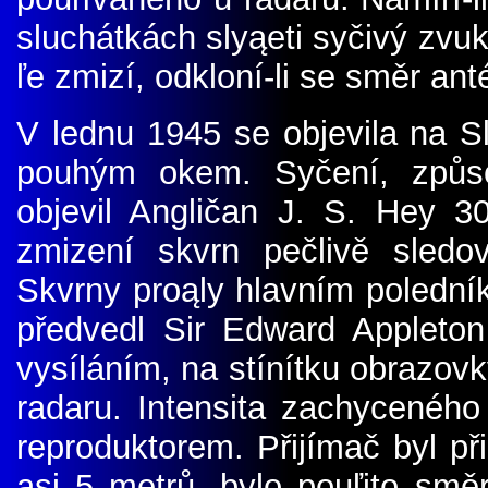
sluchátkách slyąeti syčivý zvu
ľe zmizí, odkloní-li se směr an
V lednu 1945 se objevila na Sl
pouhým okem. Syčení, způso
objevil Angličan J. S. Hey 3
zmizení skvrn pečlivě sledo
Skvrny proąly hlavním poledníke
předvedl Sir Edward Appleto
vysíláním, na stínítku obrazov
radaru. Intensita zachyceného
reproduktorem. Přijímač byl p
asi 5 metrů, bylo pouľito smě