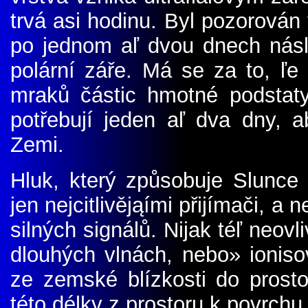
trvá asi hodinu. Byl pozorován
po jednom aľ dvou dnech násl
polární záře. Má se za to, ľe 
mraků částic hmotné podstaty,
potřebují jeden aľ dva dny, 
Zemi.
Hluk, který způsobuje Slunce
jen nejcitlivějąími přijímači, a
silných signálů. Nijak téľ neovl
dlouhých vlnách, nebo» ionisov
ze zemské blízkosti do prosto
této délky z prostoru k povrch