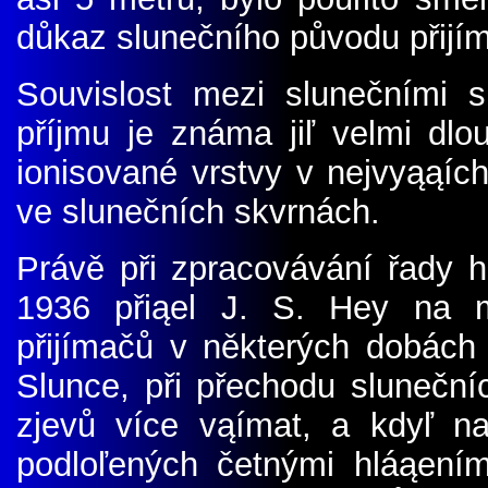
důkaz slunečního původu přijí
Souvislost mezi slunečními 
příjmu je známa jiľ velmi dlo
ionisované vrstvy v nejvyąąích
ve slunečních skvrnách.
Právě při zpracovávání řady h
1936 přiąel J. S. Hey na my
přijímačů v některých dobách 
Slunce, při přechodu sluneční
zjevů více vąímat, a kdyľ n
podloľených četnými hláąením