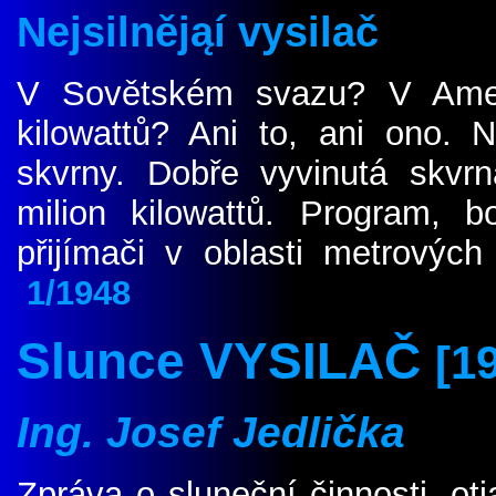
Nejsilnějąí vysilač
V Sovětském svazu
?
V Amer
kilowattů
?
Ani to, ani ono. Ne
skvrny. Dobře vyvinutá skvr
milion kilowattů. Program, b
přijímači v oblasti metrový
1
/1948
Slunce VYSILAČ
[1
Ing. Josef Jedlička
Zpráva o sluneční činnosti, oti