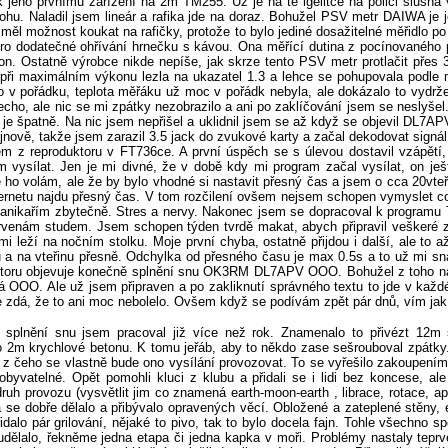
eho prvnímu zařízení na 2m TM255. Už je na té igelitce na polici slušná v
hu. Naladil jsem lineár a rafika jde na doraz. Bohužel PSV metr DAIWA je
ěl možnost koukat na rafičky, protože to bylo jediné dosažitelné měřidlo po 
pro dodatečné ohřívání hrnečku s kávou. Ona měřící dutina z pocínovaného
on. Ostatně výrobce nikde nepíše, jak skrze tento PSV metr protlačit pře
 při maximálním výkonu lezla na ukazatel 1.3 a lehce se pohupovala podl
ko v pořádku, teplota měřáku už moc v pořádk nebyla, ale dokázalo to vydrže
ho, ale nic se mi zpátky nezobrazilo a ani po zaklíčování jsem se neslyšel
je špatně. Na nic jsem nepřišel a uklidnil jsem se až když se objevil DL7A
nově, takže jsem zarazil 3.5 jack do zvukové karty a začal dekodovat signál. 
m z reproduktoru v FT736ce. A první úspěch se s úlevou dostavil vzápětí,
vysílat. Jen je mi divné, že v době kdy mi program začal vysílat, on ještě
 ho volám, ale že by bylo vhodné si nastavit přesný čas a jsem o cca 20vte
ernetu najdu přesný čas. V tom rozčilení ovšem nejsem schopen vymyslet co 
Panikařím zbytečně. Stres a nervy. Nakonec jsem se dopracoval k programu
ervenám studem. Jsem schopen týden tvrdě makat, abych připravil veškeré z
 leží na nočním stolku. Moje první chyba, ostatně přijdou i další, ale to a
a vteřinu přesně. Odchylka od přesného času je max 0.5s a to už mi sna
itoru objevuje konečně splnění snu OK3RM DL7APV OOO. Bohužel z toho nadš
 OOO. Ale už jsem připraven a po zakliknutí správného textu to jde v každé
dá, že to ani moc nebolelo. Ovšem když se podívám zpět pár dnů, vím jak
 splnění snu jsem pracoval již více než rok. Znamenalo to přivézt 12m s
o 2m krychlové betonu. K tomu jeřáb, aby to někdo zase sešrouboval zpátky
 z čeho se vlastně bude ono vysílání provozovat. To se vyřešilo zakoupení
yvatelné. Opět pomohli kluci z klubu a přidali se i lidi bez koncese, a
uh provozu (vysvětlit jim co znamená earth-moon-earth , librace, rotace, 
 se dobře dělalo a přibývalo opravených věcí. Obložené a zateplené stěny, 
alo pár grilování, nějaké to pivo, tak to bylo docela fajn. Tohle všechno s
udělalo, řekněme jedna etapa či jedna kapka v moři. Problémy nastaly teprv