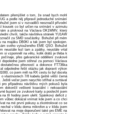
o datem přemýšlet o tom, že snad bych mohl
G a podle něj připravil jednoduché snímání
ohužel jsem si v rozvaděči neoznačil přívodní
lší kousek co byl určen na snímání v azimutu
 anténám a písknout na Václava OK1WMV, který
poslední chvíli, takže návštěva stránek YU1AW
ě označil za SMD součástky. Bohužel při mém
lu na majáku DB0KI a tak jsem byl spokojen.
 dočkám svého vytouženého EME QSO. Bohužel
 neustále lezl tam a zpátky, neustále vrtal
m si vzpomněl na větu, kolik drátů je třeba k
 počínaje, přes galvanické oddělení zvukové
tě dopoledne jsem stihnul za pomoci Václava
 dostatečnou přesností a dokonce FT736ka
al odpoledne řešit otázku jak dopravit výkon
 H1000, co jsem měl na RX cestu to byl docela
m o vlastnostech 7/8 kabelu (ještě větší černá
 Ještě večer jsem narychlo stříhal a svrtával
i pro případnou návštěvu mých pokusů byla
m dokončil veškeré koaxiální i nekoaxiální
rávné buzení ze zvukové karty a poslechl jsem
 na tři hodiny jsem ulehl. Spánkový deficit z
sem vůbec dokázal vnímat kde jsem a co chci
dívat na mé první pokusy a zkontrolovat co se
nechal v klidu doma mikrofon a v klidu jsem
otřebovat na moje doporučení také pro EME na