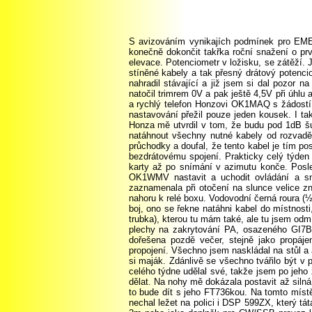
S avizováním vynikajích podmínek pro EME 
konečně dokončit takřka roční snažení o p
elevace. Potenciometr v ložisku, se zátěží. 
stíněné kabely a tak přesný drátový potenci
nahradil stávající a již jsem si dal pozor 
natočil trimrem 0V a pak ještě 4,5V při úhlu
a rychlý telefon Honzovi OK1MAQ s žádostí 
nastavování přežil pouze jeden kousek. I t
Honza mě utvrdil v tom, že budu pod 1dB š
natáhnout všechny nutné kabely od rozvaděč
průchodky a doufal, že tento kabel je tím po
bezdrátovému spojení. Prakticky celý týden
karty až po snímání v azimutu konče. Posle
OK1WMV nastavit a uchodit ovládání a sn
zaznamenala při otočení na slunce velice zn
nahoru k relé boxu. Vodovodní černá roura (½
boj, ono se řekne natáhni kabel do místnosti,
trubka), kterou tu mám také, ale tu jsem odm
plechy na zakrytování PA, osazeného GI7B
dořešena pozdě večer, stejně jako propáje
propojení. Všechno jsem naskládal na stůl a 
si maják. Zdánlivě se všechno tvářilo být v 
celého týdne udělal své, takže jsem po jeh
dělat. Na nohy mě dokázala postavit až silná
to bude dít s jeho FT736kou. Na tomto míst
nechal ležet na polici i DSP 599ZX, který t