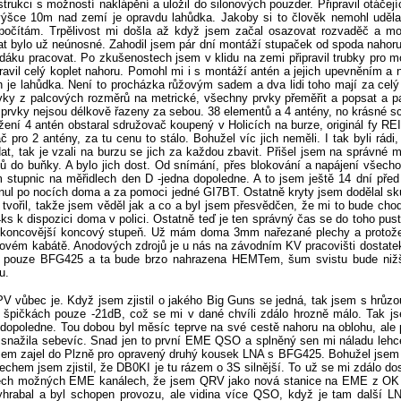
ukci s možností naklápění a uložil do silonových pouzder. Připravil otáčejí
ýšce 10m nad zemí je opravdu lahůdka. Jakoby si to člověk nemohl uděla
espočítám. Trpělivost mi došla až když jsem začal osazovat rozvaděč a mo
 bylo už neúnosné. Zahodil jsem pár dní montáží stupaček od spoda nahoru 
edáku pracovat. Po zkušenostech jsem v klidu na zemi připravil trubky pro 
il celý koplet nahoru. Pomohl mi i s montáží antén a jejich upevněním a 
h je lahůdka. Není to procházka růžovým sadem a dva lidi toho mají za celý
vky z palcových rozměrů na metrické, všechny prvky přeměřit a popsat a pak
prvky nejsou délkově řazeny za sebou. 38 elementů a 4 antény, no krásné sc
užení 4 antén obstaral sdružovač koupený v Holicích na burze, originál fy R
pro 2 antény, za tu cenu to stálo. Bohužel víc jich neměli. I tak byli rádi, 
dat, tak je vzali na burzu se jich za každou zbavit. Přišel jsem na správn
ů do buňky. A bylo jich dost. Od snímání, přes blokování a napájení všech
 stupnic na měřidlech den D -jedna dopoledne. A to jsem ještě 14 dní před
ul po nocích doma a za pomoci jedné GI7BT. Ostatně kryty jsem dodělal s
ořil, takže jsem věděl jak a co a byl jsem přesvědčen, že mi to bude chod
s k dispozici doma v polici. Ostatně teď je ten správný čas se do toho pus
tě koncovější koncový stupeň. Už mám doma 3mm nařezané plechy a protože 
ém kabátě. Anodových zdrojů je u nás na závodním KV pracovišti dostatek,
ře pouze BFG425 a ta bude brzo nahrazena HEMTem, šum svistu bude nižší
u.
apen, jak snadno to jde, že jsem ani nedokázal skrývat pocity a telefonoval snad každého hamovi v okolí, že jsem právě udělal na telegrafu svoje první EME spojení. K tomu se ještě přidalo gratulace od Matěje OK1TEH a další povzbuzení od Zdenka OK1DFC a navíc byl v emailu další sked. Psal mi DL9KR. O tom už jsem věděl kdo to je, takže jsem mu sked potvrdil. A čekal. Psal mi, že má sked s UT stanicí a jakmile skončí, tak mám zavolat já. Čekal jsem na kmitočtu a ještě před začátkem jeho skedu jsem slyšel jak ladí PA, jak posílá tečky a čárky na měsíc. Bohužel QSO mu nevyšlo, neustále volal a nedostávalo se mu odpovědi. Po chvíli přestal s výzvou a bylo ticho. Tak jsem mu napsal do mailu, že ho slyším a vím i o tom, že mu sked nevyšel. Po chvilce přišla odpověď, že se ladí z 012 na 015 a půjde první. Normálně jsem slyšel jeho tečky jak se odlaďoval nahoru a okamžitě jakmile dohrál výzvu jsem ho zavolal na CW. U tohoto spojení jsem měl ale problém. Byl tak silný, že jsem ho bral i via tropo, takže tady už jsem si musel zapnout 500Hz filtr a odjet trochu bokem, abych měl ve filtru jenom jeden signál. Doppler byl pouze 250Hz a bez filtru se to nedalo číst, dva stejné signály, ale posunuté v čase. Docela fajn guláš. Poslech pouze na repro v TCVR s filtrem 500Hz. I tohle QSO byla paráda. Buch buch hotovo. A byl v logu. Taky jsem mu to psal v mailu a dostalo se mi potvrzení, že i on mě slyšel 250Hz vedle. Lahůdka. No a to už mi avizoval HB9Q, že bude QRV po obědě. Nebylo co dělat, na chatu nikdo, sked další nebyl, takže jsem se sebral a v klidu odjel domů na oběd. Na výzvu jsem si netroufnul. Po obědě mi přišel email od Petra SM2CEW, který chválil signál a gratuloval k prvnímu CW EME QSO a k nové stanici na pásmu. Mimo jiné se zmínil o tom, že přepnul na vertikální polarizaci a signálově jsem byl na tom daleko lépe, což vysvětluje, proč jsem sám sebe neslyšel, ale SM2CEW se mnou QSO udělal bez problémů. Rotace je potvora. No a pak se objevil konečně HB9Q. Ona je otázka jestli se tomu dá říci objevil. Měl jsem repro na zvukové kartě a na kmitočtu, který zmiňoval Dan na chatu. Monitor se okamžitě probudil z letargie a po první periodě se mi dekodovala úroveň -14dB. Paráda. Po zkušenosti s časem jsem otestoval přesnost času v počítači a po jeho dalším zavolání jsem spustil svoje volání. Další perioda byla úroveň -13dB, zářil jsem nadšení a neskrýval radost. Výměna OOO,RO,RRR byla otázkou okamžiku a krásně na konci relace hrál telegrafem svoji značku. V tu chvíli repro v TCVR se mohlo zbláznit jak tučně tu hrál. Ani se mi nechtělo věřit, že to je přes Měsíc. Ovšem záhy přišel šok. Místo jeho další výzvy mi to na monitoru dekodovalo QSY SSB. V tu chvíli jsem si myslel, že si ze mne dělá legraci. Tohle přece nemůže být pravda. Ještě v pátek jsem se modlil, abych ho slyšel a umlátil ho jetelem jako svoje první QSO a on po mně chce SSB. Šílená představa, nicméně jsem se zhrozil, protože originál mikrofon k FT736ce byl doma. Průšvih. Zachránil mne mikrofon k FT1000MP, který mám v šuplíku, protože ho nepoužívám. Na KV závody mám náhlavní soupravu od pana Heilla a tak je tu prostě v šuplíku odložený. Vytrhnul jsem šlapku, co je tu k dispozici na klíčování velkého PA pro KV a připojil ji rychle do sekvenceru a zkusil po zmačknutí, jestli to moduluje. Hurá, funguje to. Jenom jsem si musel dát ukrutný pozor, abych nezmačknul PTT na mikrofonu. V ten okamžik bych byl bez LNA. Ještě jsem musel vytáhnout jack ze zvukové karty, abych taky něco slyšel a v ten okamžik přišel další šok. HB9Q volal zřetelně moji značku. Na KV bych mu dal normálně 53 a vůbec bych se nerozpakoval. Otáčím knoflíkem buzení na 736ce na max. Zapínám kompresor a po skončení jeho volání minutu volám. Doufám v zázrak, jestli mne uslyší. Doposud jsem PA hnal max. Na nějakých 250mA ale teď to lítá ta rafička až k 0.5A. Snad to vydrží tu minutu. No vydrželo a jakmile jsem pustil šlapku a přepnul na příjem, zpátky mě volá HB9Q a cpe mi report celou minutu, volám zpátky jako šílený a řvu roger roger roger 53 53 53 stále dokola, včetně značek, zpátky se mi dostává potvrzení o reportu, no blázinec a nervy mám na pochodu, adrenalín se mnou slušně mlátí. Na závěr děkuji za moje 