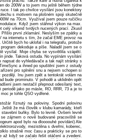
rstva prachu. Takže kafe a nutná cigareta k
 jen do 200W a to jsem mu ještě během týdne
ruce. I tak po chvilce vysílání jsou konektory
 plechu s motivem na plošném spoji skutečně
s 300W na 70cm. Využíval jsem pouze ručičku
e modulace. Když jsem stáhnul výkon na max.
t celý víkend tvrdých nucených prací. Zkusil
. Přišlo první zklamání. Neslyším se zpátky a
PV na internetu s tím, že začal EME provoz na
Určitě bych ho uklofal i na telegrafu, protože
 program dekoduje a píše. Naladil jsem se o
 vysílal. Moje chyba se vysvětlila vzápětí.
řin jinde. Taková ostuda. No vypínám vysílání
napsat do vyhledávače a tak najít stránky s
 TimeSync a ihned po spuštění jsem z ostudy
ařízení pro splnění snu a nejsem schopen si
ž později. Inu jsem zpět a tentokrát volám na
d bude prominuto. V pohodě a uklidněn opět
ení jsem nestačil přepnout odesílaný text,
 periodě jako po másle, RO, RRR, 73 a je to
 moc je tohle QSO vydřené.
tožár říznutý na poloviny. Spodní polovinu
. Ještě že má člověk v klubu kamarády, kteří
m stavební buňky. Bylo to levně. Ovšem levně
le se zájmem o nově budované pracoviště se
apogeum apod bylo na dloooouhé povídání) Ale
elektrorozvody, mezistěna s dveřmi, koberec,
polklo strašně moc času a prakticky se pro to
e až když se začalo řešit otáčení a zvedení.