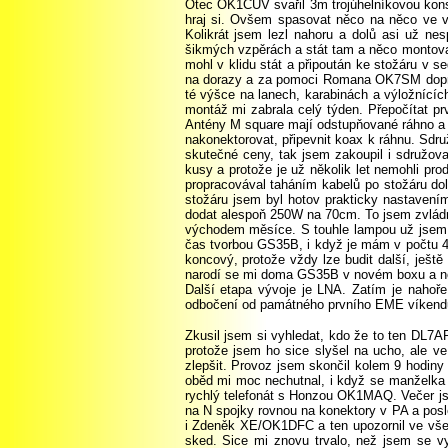
Otec OK1CUV svařil 3m trojúhelníkovou konstr
hraj si. Ovšem spasovat něco na něco ve v
Kolikrát jsem lezl nahoru a dolů asi už n
šikmých vzpěrách a stát tam a něco montovat
mohl v klidu stát a připoután ke stožáru v s
na dorazy a za pomoci Romana OK7SM doprav
té výšce na lanech, karabinách a výložnícíc
montáž mi zabrala celý týden. Přepočítat pr
Antény M square mají odstupňované ráhno a 
nakonektorovat, připevnit koax k ráhnu. Sdr
skutečné ceny, tak jsem zakoupil i sdružovač 
kusy a protože je už několik let nemohli pro
propracovával taháním kabelů po stožáru dol
stožáru jsem byl hotov prakticky nastavením
dodat alespoň 250W na 70cm. To jsem zvládn
východem měsíce. S touhle lampou už jsem tv
čas tvorbou GS35B, i když je mám v počtu 4k
koncový, protože vždy lze budit další, ješ
narodí se mi doma GS35B v novém boxu a nov
Další etapa vývoje je LNA. Zatím je naho
odbočení od památného prvního EME víkend
Zkusil jsem si vyhledat, kdo že to ten DL7APV vůbec je. Když jsem zjistil o jakého Big Guns se jedná, tak jsem s hrůzou musel konstatovat, že mi to vůbec nehraje, protože jsem ho sice slyšel na ucho, ale ve špičkách pouze -21dB, což se mi v dané chvíli zdálo hrozně málo. Tak jsem to všechno povypínal a přemýšlel, jak to zlepšit. Provoz jsem skončil kolem 9 hodiny dopoledne. Tou dobou byl měsíc teprve na své cestě nahoru na oblohu, ale pracovní povinnosti mě bohužel donutili a tak oběd mi moc nechutnal, i když se manželka snažila sebevíc. Snad jen to první EME QSO a splněný sen mi náladu lehce zlepšoval. Ještě ten den odpoledne proběhl rychlý telefonát s Honzou OK1MAQ. Večer jsem zajel do Plzně pro opravený druhý kousek LNA s BFG425. Bohužel jsem se vrátil za tmy. Namontoval jsem proto LNA na N spojky rovnou na konektory v PA a poslechem jsem zjistil, že DB0KI je tu rázem o 3S silnější. To už se mi zdálo dostatečné. V noci jsem zjistil na chatu, že je tu i Zdeněk XE/OK1DFC a ten upozornil ve všech možných EME kanálech, že jsem QRV jako nová stanice na EME z OK a tak jsem ráno měl v emailu první žádost o sked. Sice mi znovu trvalo, než jsem se vyhrabal a byl schopen provozu, ale vidina více QSO, když je tam další LNA mě hnala kupředu. První žádost přišla od SM2CEW na CW. Otestoval jsem program jak vyrábí CW značky, nabudil patřičně PA a čekal. Na netu jsem zjistil s kým budu mít tu čest a po zjištění s kým se vlastně budu pokoušet o první CW EME QSO jsem se uklidnil. Proti mně stál další z rodu Big Guns s parabolou, která by šla použít jako střecha na garáž, s dostatkem výkonu a dobrým LNA a s bohatými zkušenostmi. Přišel čas a najednou se mi na kmitočtu o doppler vedle ozval zreproduktoru na TCVR SM2CEW. Vůbec nebylo nutné zapínat interní 500Hz filtr. O nějakém DSP ani nemluvím, stejně jsem ho neměl sebou. Prostě si tam jen tak hrál svou línou CW a já to poslouchal společně s Václavem OK1WMV. Skauti by to v pohodě stíhali psát čárku po čárce a přeříkavat. Nu což, na KV jich děláme během závodu moc moc, ale tady to bylo jiné. Na 70cm a přes měsíc. Odčkrtnul jsem políčko s reportem, políčko zapnout vysílací periodu a už to jelo. Co perioda, to prošlo. Naprosto bez problémů a naprosto hladce. Až se člověk diví, jak snadno se dá takové CW QSO udělat. Asi takhle – buch buch hotovo. Prostě paráda. Kdyby to bylo na KV, řekněme na 80m, normálně bych mu dal 539 a odchod, další. No byl jsem z toho tak natěšen a Václav WMV tak překv