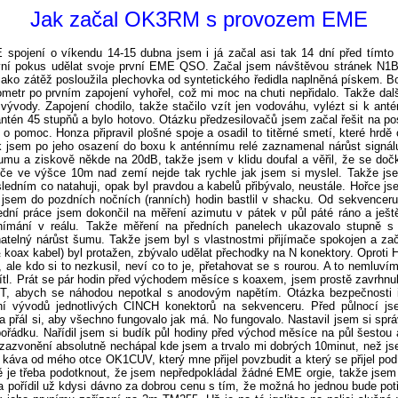
Jak začal OK3RM s provozem EME
spojení o víkendu 14-15 dubna jsem i já začal asi tak 14 dní před tímt
rvní pokus udělat svoje první EME QSO. Začal jsem návštěvou stránek N1BU
Jako zátěž posloužila plechovka od syntetického ředidla naplněná pískem. B
ometr po prvním zapojení vyhořel, což mi moc na chuti nepřidalo. Takže da
na vývody. Zapojení chodilo, takže stačilo vzít jen vodováhu, vylézt si k
 antén 45 stupňů a bylo hotovo. Otázku předzesilovačů jsem začal řešit na 
o pomoc. Honza připravil plošné spoje a osadil to titěrné smetí, které hrd
ak jsem po jeho osazení do boxu k anténnímu relé zaznamenal nárůst signá
umu a ziskově někde na 20dB, takže jsem v klidu doufal a věřil, že se
e ve výšce 10m nad zemí nejde tak rychle jak jsem si myslel. Takže jsem
sledním co natahuji, opak byl pravdou a kabelů přibývalo, neustále. Hořce jse
 jsem do pozdních nočních (ranních) hodin bastlil v shacku. Od sekvenceru
dní práce jsem dokončil na měření azimutu v pátek v půl páté ráno a ješ
ímání v reálu. Takže měření na předních panelech ukazovalo stupně s
atelný nárůst šumu. Takže jsem byl s vlastnostmi přijímače spokojen a zač
 koax kabel) byl protažen, zbývalo udělat přechodky na N konektory. Oproti
 ale kdo si to nezkusil, neví co to je, přetahovat se s rourou. A to nemluví
ítl. Prát se pár hodin před východem měsíce s koaxem, jsem prostě zavrhnul.
T, abych se náhodou nepotkal s anodovým napětím. Otázka bezpečnosti 
ní vývodů jednotlivých CINCH konektorů na sekvenceru. Před půlnocí jse
a přál si, aby všechno fungovalo jak má. No fungovalo. Nastavil jsem si sp
pořádku. Nařídil jsem si budík půl hodiny před východ měsíce na půl šestou a
o zazvonění absolutně nechápal kde jsem a trvalo mi dobrých 10minut, než j
 káva od mého otce OK1CUV, který mne přijel povzbudit a který se přijel po
ě je třeba podotknout, že jsem nepředpokládal žádné EME orgie, takže jsem 
áta pořídil už kdysi dávno za dobrou cenu s tím, že možná ho jednou bude p