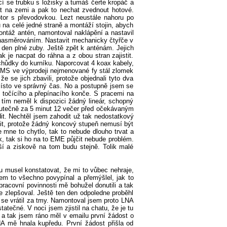
cí se trubku s ložisky a tumáš čerte kropáč a
t na zemi a pak to nechat zvednout hotové.
tor s převodovkou. Lezt neustále nahoru po
na celé jedné straně a montáží stojin, abych
montáž antén, namontoval naklápění a nastavil
nasměrováním. Nastavit mechanicky čtyřče v
 den plné zuby. Ještě zpět k anténám. Jejich
 je nacpat do ráhna a z obou stran zajistit.
hůdky do kurníku. Naporcovat 4 koax kabely,
EIMS ve výprodeji nejmenované fy stál zlomek
že se jich zbavili, protože objednali tyto dva
é místo ve správný čas. No a postupně jsem se
o točícího a přepínacího konče. S pracemi na
 tím neměl k dispozici žádný lineár, schopný
kutečně za 5 minut 12 večer před očekávaným
it. Nechtěl jsem zahodit už tak nedostatkový
tit, protože žádný koncový stupeň nemusí být
mne to chytlo, tak to nebude dlouho trvat a
 tak si ho na to EME půjčit nebude problém.
 a ziskově na tom budu stejně. Tolik malé
první SSB QSO, ani jsem nedoufal, že to uslyší, slyšel a moc mi gratuloval a rozloučil se. Tak tohle spojení jsem rozdejchával hooodně dlouho a volal jsem opět každému na koho jsem si vzpomněl od OK1MAQ přes OK1MZM, OK1WMV a nevím kým konče. Prostě každému. Blahopřál mi i Matěj OK1TEH a Zdeněk OK1DFC. Paráda a jsem na vrcholu blaha. Teď už mě nemůže nic překvapit. Tak si tak píšu s Matějem o EME přes chat a najednou mi píše, že mi domluvil první sked mimo EU s W7AMI. Jaká radost a to už jsem to chtěl zabalit a odjet. Ostatně měsíc už skoro zapadá, jestli to spojení vůbec stihnu udělat. Jenže to už mí píše W7AMI kmitočet a first a už mi kreslí monitor. Jsem nadšen a klikám do políčka a zapínám periodu. Hraje tu i na repro a znatelně slyším jednotlivé tóny modulace. A tady se dopouším další chyby. V návalu nadšení jsem si nezkontroloval políčko jaké vysílám, prostě jsem rychle kliknul a už aby to vysílalo. Kdo rychle dává, dvakrát dává, tu platí stejně jako na KV. Hrozně se divím proč už po čtvrté za sebou mi dává to samé, jakoby mne neslyšel. Výkon mi to dává, nasměrováno mám dobře, tak kde je problém. Prostě tu mám čtyřikát nad sebou OK3RM W7AMI a 4znaky lokátoru. Tak mu píšu po chatu, že ho slyším -21dB a posílám mu OOO a ptám se, jestli mne slyší. A to je další moje chyba, na kterou okamžitě reaguje Matěj OK1TEH a napomíná mne, že dokud není QSO hotové není slušné se zmiňovat o odesílaném reportu. Přidá se i W7AMI a píše QSO není kompletní. Stydím se, vypínám vysílání a snažím se přijít na to, čím to může být. Moje blbost a už to vidím a klaním se před W7AMI. I když bylo jasné, že QSO uděláme, protože jsme se oba ve špičkách slyšeli i na repro a signálově jsme byli na -19dB, tak já jsem na něj neustále posílal RO RO RO a protože on ode mne nedostal OOO, tak prostě jel neustále to samé. Dokud bych mu je neposlal a on je nepřijal, tak by opakoval neustále svoje až do západu Měsíce. Jednoduchá náprava, jen jsem překliknul políčko a poslal mu OOO a v další periodě už přišlo pokračování QSO. Pak již nic nebránilo dokončení QSO. Jak se říká, dokud není naplněna litera zákona ….... Pan operátor. Takže jsem se ozval na chatu až po skončení QSO a omluvil se za svou neslušnost a neznalost novice na EME. Ani jsem nečekal, že bude moje omluva přijata a tak nějak čekal se sklopenýma ušima, jestli mi bude odpuštěno. Opak byl pravdou. Matěj i W7AMI byli nadšeni uskutečněným QSO, stejně jako já a pro mne to bylo první outside EU QSO. C