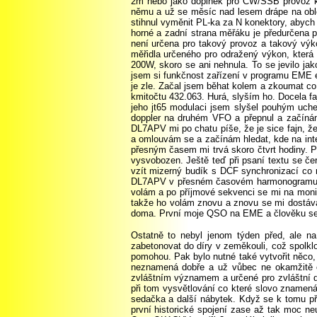
2m nebo jako doplněk pro CW/SSB provoz k j
němu a už se měsíc nad lesem drápe na oblo
stihnul vyměnit PL-ka za N konektory, abych m
horné a zadní strana měřáku je předurčena 
není určena pro takový provoz a takový výk
měřidla určeného pro odražený výkon, která
200W, skoro se ani nehnula. To se jevilo ja
jsem si funkčnost zařízení v programu EME ec
je zle. Začal jsem běhat kolem a zkoumat co 
kmitočtu 432.063. Hurá, slyším ho. Docela faj
jeho jt65 modulaci jsem slyšel pouhým uche
doppler na druhém VFO a přepnul a začínám 
DL7APV mi po chatu píše, že je sice fajn, že
a omlouvám se a začínám hledat, kde na int
přesným časem mi trvá skoro čtvrt hodiny. 
vysvobozen. Ještě teď při psaní textu se č
vzít mizerný budík s DCF synchronizací co mi
DL7APV v přesném časovém harmonogramu a n
volám a po příjmové sekvenci se mi na mon
takže ho volám znovu a znovu se mi dostává
doma. První moje QSO na EME a člověku se z
Ostatně to nebyl jenom týden před, ale na
zabetonovat do díry v zeměkouli, což spolkl
pomohou. Pak bylo nutné také vytvořit něco,
neznamená dobře a už vůbec ne okamžitě ob
zvláštním významem a určené pro zvláštní dr
při tom vysvětlování co které slovo znamená
sedačka a další nábytek. Když se k tomu přid
první historické spojení zase až tak moc ne