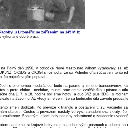
Radobyl u Litoměřic se zařízením na 145 MHz
po vykonané dobré práci.
v na Polný deň 1950. V odbočke Nové Mesto nad Váhom vytahovaly sa, už
OK3NZ, OK3DG a OK3GI s rozhodla, že sa Polného dňa zúčastní i tento r
 čo najpečlivejšie pripravit.
lačoch s priemernou moduláclou, bude na pásmo aj mnoho transceiverov, kt
etov a preto chtiac - nechtiac, museli sme omele zvačšit šírku pásma a utl
ne dňa 1. 7. o 18. hodine boli sme hotoví a duo 3NZ plus 3DG i s rodinami 
zlo na Javorinu. Až vtedy sme verili, že sa budúceho dila závodu predsa l
tento sme i dodržali. Po prevoze k trianglu a postavení t. zv, vačšieho 
nám starosti. Cestou a prevozom nastaly vo vys. zariadení dva zkraty, čo
kumulátorov. Spojenými silami boly poruchy odstránené a zariadenie uveden
hodom napísknul si krajové frekvencie na jednotlivých pásmach a odobral s