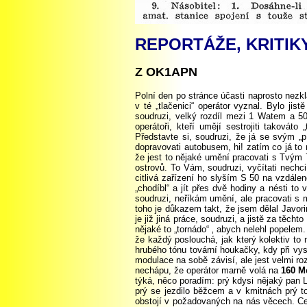
REPORTÁŽE, KRITIKY
Z OK1APN
Polní den po stránce účasti naprosto nezk
v té „tlačenici“ operátor vyznal. Bylo ji
soudruzi, velký rozdíl mezi 1 Watem a 50
operátoři, kteří umějí sestrojiti takováto
Představte si, soudruzi, že já se svým „
dopravovati autobusem, hi! zatím co já to 
že jest to nějaké umění pracovati s Tvým 7
ostrovů. To Vám, soudruzi, vyčítati nechci
citlivá zařízení ho slyším S 50 na vzdálen
„chodíbl“ a jít přes dvě hodiny a nésti 
soudruzi, neříkám umění, ale pracovati s 
toho je důkazem takt, že jsem dělal Jav
je již jiná práce, soudruzi, a jistě za těc
nějaké to „tornádo“ ‚ abych nelehl popelem.
že každý poslouchá, jak který kolektiv to 
hrubého tónu tovární houkačky, kdy při vysí
modulace na sobě závisí, ale jest velmi ro
nechápu, že operátor marně volá na
160 M
týká, něco poradím: prý kdysi nějaký pan L
prý se jezdilo běžcem a v kmitnách prý t
obstojí v požadovaných na nás věcech. Celk