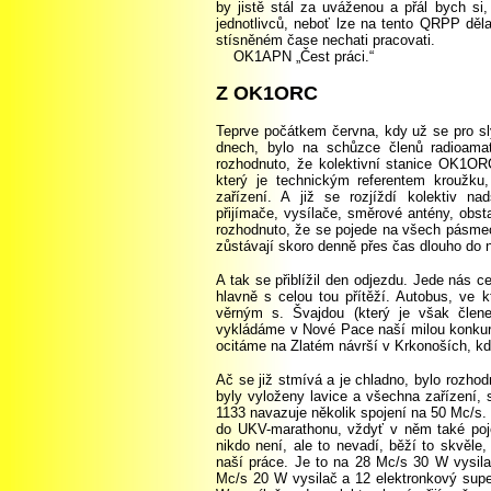
by jistě stál za uváženou a přál bych si
jednotlivců, neboť lze na tento QRPP děla
stísněném čase nechati pracovati.
OK1APN „Čest práci.“
Z OK1ORC
Teprve počátkem června, kdy už se pro sl
dnech, bylo na schůzce členů radioamat
rozhodnuto, že kolektivní stanice OK1O
který je technickým referentem kroužku
zařízení. A již se rozjíždí kolektiv n
přijímače, vysílače, směrové antény, obs
rozhodnuto, že se pojede na všech pásmec
zůstávají skoro denně přes čas dlouho do n
A tak se přiblížil den odjezdu. Jede nás c
hlavně s celou tou přítěží. Autobus, v
věrným s. Švajdou (který je však čle
vykládáme v Nové Pace naší milou konkuren
ocitáme na Zlatém návrší v Krkonoších, kd
Ač se již stmívá a je chladno, bylo rozho
byly vyloženy lavice a všechna zařízení,
1133 navazuje několik spojení na 50 Mc/s. T
do UKV-marathonu, vždyť v něm také poj
nikdo není, ale to nevadí, běží to skvěle
naší práce. Je to na 28 Mc/s 30 W vysila
Mc/s
20 W vysilač a
1
2
elektronkový supe