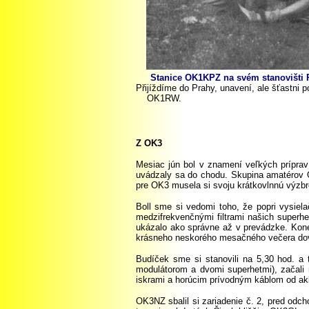
Stanice OK1KPZ
na svém stanovišti 
Přijíždíme do Prahy, unavení, ale šťastni 
OK1RW.
Z OK3
Mesiac jún bol v znamení veľkých prípra
uvádzaly sa do chodu. Skupina amatérov 
pre OK3 musela si svoju krátkovlnnú výzbroj
Boll sme si vedomi toho, že popri vysie
medzifrekvenčnými filtrami našich superh
ukázalo ako správne až v prevádzke. Koneč
krásneho neskorého mesačného večera dovie
Budíček sme si stanovili na 5,30 hod. a 
modulátorom a dvomi superhetmi), začali 
iskrami a horúcim prívodným káblom od ak
OK3NZ sbalil si zariadenie č. 2, pred odc