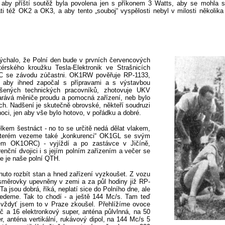
, aby příští soutěž byla povolena jen s příkonem 3 Watts, aby se mohla s
ti též OK2 a OK3, a aby tento „souboj“ vyspělosti nebyl v milosti několika
ýchalo, že Polní den bude v prvních červencových
érského kroužku Tesla-Elektronik ve Strašnicích
RC se závodu zúčastni. OK1RW pověřuje RP-1133,
, aby ihned započal s přípravami a s výstavbou
adšených technických pracovníků, zhotovuje UKV
tarává měniče proudu a pomocná zařízení, neb bylo
h. Nadšení je skutečně obrovské, někteří soudruzi
oci, jen aby vše bylo hotovo, v pořádku a dobré.
elkem šestnáct - no to se určitě nedá dělat vlakem,
e kterém vezeme také „konkurenci“ OK1GL se svým
nem OK1ORC) - vyjíždí a po zastávce v Jičíně,
ční dvojici i s jejím polním zařízením a večer se
e je naše polní QTH.
dnuto rozbít stan a hned zařízení vyzkoušet. Z vozu
 směrovky upevněny v zemi a za půl hodiny již RP-
a jsou dobrá, říká, neplatí sice do Polního dne, ale
edeme. Tak to chodí - a ještě 144 Mc
/
s. Tam teď
, vždyť jsem to v Praze zkoušel. Přehlížíme ovoce
č a 16 elektronkový super, anténa půlvlnná, na 50
r, anténa vertikální, rukávový dipol, na 144
Mc/s
5