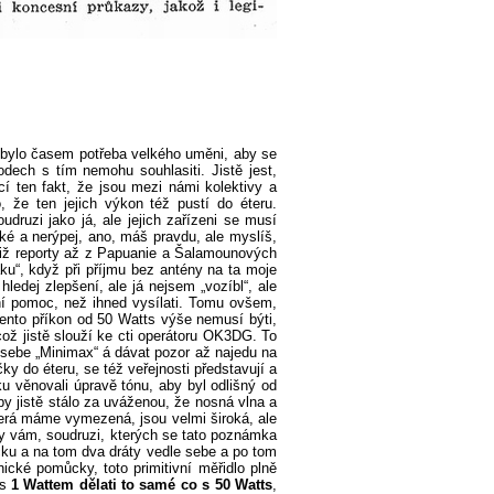
a bylo časem potřeba velkého uměni, aby se
odech s tím nemohu souhlasiti. Jistě jest,
í ten fakt, že jsou mezi námi kolektivy a
to, že ten jejich výkon též pustí do éteru.
ruzi jako já, ale jejich zařízeni se musí
aké a nerýpej, ano, máš pravdu, ale myslíš,
š již reporty až z Papuanie a Šalamounových
áku“, když při příjmu bez antény na ta moje
ledej zlepšení, ale já nejsem „vozíbl“, ale
ní pomoc, než ihned vysílati. Tomu ovšem,
tento příkon od 50 Watts výše nemusí býti,
ž jistě slouží ke cti operátoru OK3DG. To
 u sebe „Minimax“ á dávat pozor až najedu na
ky do éteru, se též veřejnosti představují a
ku věnovali úpravě tónu, aby byl odlišný od
 by jistě stálo za uváženou, že nosná vlna a
která máme vymezená, jsou velmi široká, ale
edy vám, soudruzi, kterých se tato poznámka
acku a na tom dva dráty vedle sebe a po tom
cké pomůcky, toto primitivní měřidlo plně
 s
1 Wattem dělati to samé co s 50 Watts
,