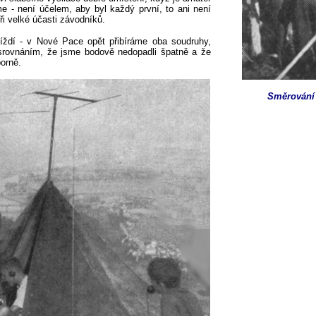
 - není účelem, aby byl každý první, to ani není
ři velké účasti závodníků.
jíždí - v Nové Pace opět přibíráme oba soudruhy,
srovnáním, že jsme bodově nedopadli špatně a že
borně.
Směrování 