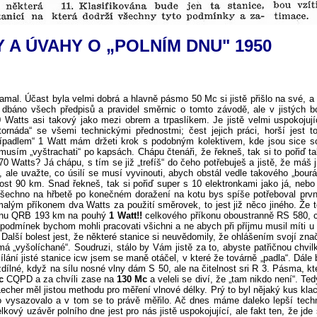
 A ÚVAHY O „POLNÍM DNU" 1950
lamal. Účast byla velmi dobrá a hlavně pásmo 50 Mc si jistě přišlo na své, 
stě dbáno všech předpisů a pravidel směrnic o tomto závodě, ale v jistých b
 Watts asi takový jako mezi obrem a trpaslíkem. Je jistě velmi uspokojujíc
 „tornáda“ se všemi technickými přednostmi; čest jejich práci, horší jest 
pípadlem“ 1 Watt mám držeti krok s podobným kolektivem, kde jsou sice soud
musím „vyštrachati“ po kapsách. Chápu čtenáři, že řekneš, tak si to pořiď t
0 Watts? Já chápu, s tím se již „trefíš“ do čeho potřebuješ a jistě, že má
, ale uvažte, co úsilí se musí vyvinouti, abych obstál vedle takového „bour
ost 90 km. Snad řekneš, tak si pořiď super s 10 elektronkami jako já, nebo h
to všechno na hřbetě po konečném doražení na kotu bys spíše potřeboval prv
malým příkonem dva Watts za použití směrovek, to jest již něco jiného. Že 
orinu QRB 193 km na pouhý
1 Watt!!
celkového příkonu oboustranně RS 580, co
hto podmínek bychom mohli pracovati všichni a ne abych při příjmu musil míti
 Další bolest jest, že některé stanice si neuvědomily, že ohlášením svojí znač
má „vyšolíchané“. Soudruzi, stálo by Vám jistě za to, abyste patřičnou chvil
lání jisté stanice icw jsem se maně otáčel, v které že továrně „padla“. Dále
zdílné, když na sílu nosné vlny dám S 50, ale na čitelnost sri R 3. Pásma, 
c
CQPD a za chvíli zase na
130 Mc
a veleli se diví, že „tam nikdo není“. T
echer měl jistou methodu pro měření vlnové délky. Prý to byl nějaký kus kl
o vysazovalo a v tom se to právě měřilo. Ač dnes máme daleko lepší techni
ový uzávěr polního dne jest pro nás jistě uspokojující, ale fakt ten, že jde