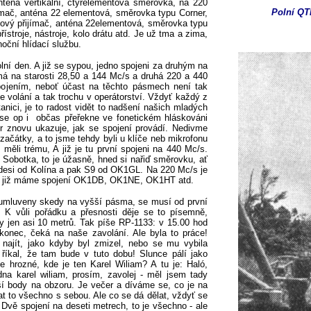
nténa vertikální, čtyřelementová směrovka, na 220
Polní QTH
ímač, anténa 22 elementová, směrovka typu Corner,
ový přijímač, anténa 22elementová, směrovka typu
ístroje, nástroje, kolo drátu atd. Je už tma a zima,
noční hlídací službu.
olní den. A již se sypou, jedno spojeni za druhým na
 má na starosti 28,50 a 144 Mc/s a druhá 220 a 440
pojením, neboť účast na těchto pásmech není tak
ve volání a tak trochu v operátorství. Vždyť každý z
tanici, je to radost vidět to nadšení našich mladých
 se op i občas přeřekne ve fonetickém hláskováni
r znovu ukazuje, jak se spojení provádí. Nedivme
ačátky, a to jsme tehdy byli u klíče neb mikrofonu
měli trému, A již je tu první spojeni na 440 Mc/s.
. Sobotka, to je úžasně, hned si nařiď směrovku, ať
desi od Kolína a pak S9 od OK1GL. Na 220 Mc/s je
lov, a již máme spojení OK1DB, OK1NE, OK1HT atd.
 umluveny skedy na vyšší pásma, se musí od první
. K vůli pořádku a přesnosti děje se to písemně,
y jen asi 10 metrů. Tak píše RP-1133: v 15.00 hod
nec, čeká na naše zavolání. Ale byla to práce!
ajít, jako kdyby byl zmizel, nebo se mu vybila
říkal, že tam bude v tuto dobu! Slunce pálí jako
e hrozné, kde je ten Karel Wiliam? A tu je: Haló,
 karel wiliam, prosím, zavolej - měl jsem tady
ší body na obzoru. Je večer a díváme se, co je na
at to všechno s sebou. Ale co se dá dělat, vždyť se
vě spojení na deseti metrech, to je všechno - ale