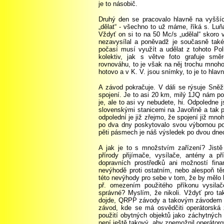
je to násobič.
Druhý den se pracovalo hlavně na vyššíc
„dělat“ - všechno to už máme, říká s. Luň
Vždyť on si to na 50 Mc/s „udělal“ skoro 
nezavysílal a poněvadž je současně také
počasí musí využít a udělat z tohoto Pol
kolektiv, jak s větve foto grafuje směr
rovnováhu, to je však na něj trochu mnoho 
hotovo a v K. V. jsou snímky, to je to hlavn
A závod pokračuje. V dáli se rýsuje Sně
spojení. Je to asi 20 km, milý 1JQ nám p
je, ale to asi vy nebudete, hi. Odpoledn
slovenskými stanicemi na Javořině a tak p
odpolední je již zřejmo, že spojení již mno
po dva dny poskytovalo svou výbornou po
pěti pásmech je náš výsledek po dvou dne
A jak je to s množstvím zařízení? Jistě 
přírody přijímače, vysílače, antény a p
dopravních prostředků ani možností fin
nevýhodě proti ostatním, nebo alespoň těm
této nevýhody pro sebe v tom, že by mělo
př. omezením použitého příkonu vysila
správné? Myslím, že nikoli. Vždyť pro ta
dojde, QRPP závody a takovým závodem Čs
závod, kde se má osvědčiti operátorská 
použití obytných objektů jako záchytných 
není ještě takový, aby znemožnil operátoro