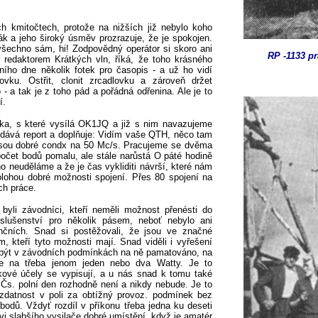
h kmitočtech, protože na nižších již nebylo koho
ák a jeho široký úsměv prozrazuje, že je spokojen.
všechno sám, hi! Zodpovědný operátor si skoro ani
RP -1133 p
 redaktorem Krátkých vln, říká, že toho krásného
ního dne několik fotek pro časopis - a už ho vidí
ovku. Ostřit, clonit zrcadlovku a zároveň držet
- a tak je z toho pád a pořádná odřenina. Ale je to
í.
žka, s které vysílá OK1JQ a již s nim navazujeme
odává report a doplňuje: Vidím vaše QTH, něco tam
e jsou dobré condx na 50 Mc/s. Pracujeme se dvěma
očet bodů pomalu, ale stále narůstá O páté hodině
ho neuděláme a že je čas vykliditi návrší, které nám
lohou dobré možnosti spojení. Přes 80 spojení na
ch práce.
byli závodníci, kteří neměli možnost přenésti do
říslušenství pro několik pásem, neboť nebylo ani
ančních. Snad si postěžovali, že jsou ve značné
, kteří tyto možnosti mají. Snad viděli i vyřešení
 být v závodních podmínkách na ně pamatováno, na
če na třeba jenom jeden nebo dva Watty. Je to
kové účely se vypisují, a u nás snad k tomu také
. polní den rozhodně není a nikdy nebude. Je to
zdatnost v poli za obtížný provoz. podmínek bez
bodů. Vždyť rozdíl v příkonu třeba jedna ku deseti
vi slabšího vysilače dobré umístění, když je amatér