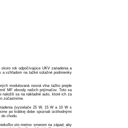
 skoro rok odpočívajúce UKV zariadenia a
ok a vzhľadom na tažké sútažné podmienky
orých modulovaná nosná vlna tažko prejde
umiť MF obvody našich prijímačov. Toto sa
naložili sa na nákladné auto, ktoré ich za
en zúčastníme.
zariadenia (vysielače 25 W, 15 W a 10 W s
 sme po krátkej dobe spoznali úctihodnými
é do chodu.
a niekoľko sto metrov smerom na západ, aby