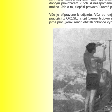
dobrým provozářem v poli. A nezapomeňme
možno. Jde o to, zlepšiti provozní úroveň p
Vše je připraveno k odjezdu. Vůz se roz
pracující z OK1GL, a ujišťujeme hrubým 
jsme proti „konkurenci“ obstáli dokonce vý