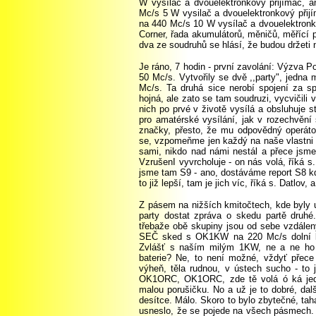
W vysílač a dvouelektronkový přijímač, a
Mc/s 5 W vysilač a dvouelektronkový přij
na 440 Mc/s 10 W vysílač a dvouelektronk
Corner, řada akumulátorů, měničů, měřící př
dva ze soudruhů se hlásí, že budou držeti 
Je ráno, 7 hodin - první zavolání: Výzva P
50 Mc/s. Vytvořily se dvě ,,party", jedna
Mc/s. Ta druhá sice nerobí spojení za s
hojná, ale zato se tam soudruzi, vycvičili 
nich po prvé v životě vysílá a obsluhuje s
pro amatérské vysílání, jak v rozechvění
značky, přesto, že mu odpovědný operáto
se, vzpomeňme jen každý na naše vlastni z
sami, nikdo nad námi nestál a přece jsme 
VzrušenI vyvrcholuje - on nás volá, říká s
jsme tam S9 - ano, dostáváme report S8 k
to již lepší, tam je jich víc, říká s. Dat
Z pásem na nižších kmitočtech, kde byly
party dostat zpráva o skedu partě druhé
třebaže obě skupiny jsou od sebe vzdálen
SEČ sked s OK1KW na 220 Mc/s dolní ko
Zvlášť s naším milým 1KW, ne a ne ho n
baterie? Ne, to není možné, vždyť přece 
výheň, těla rudnou, v ústech sucho - to j
OK1ORC, OK1ORC, zde tě volá ó ká jedna
malou porušičku. No a už je to dobré, dal
desítce. Málo. Skoro to bylo zbytečné, tah
usneslo, že se pojede na všech pásmech. D