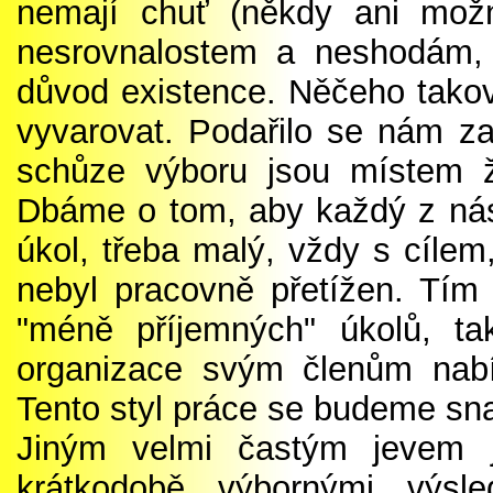
nemají chuť (někdy ani mož
nesrovnalostem a neshodám, 
důvod existence. Něčeho tako
vyvarovat. Podařilo se nám za
schůze výboru jsou místem ž
Dbáme o tom, aby každý z ná
úkol, třeba malý, vždy s cíle
nebyl pracovně přetížen. Tím 
"méně příjemných" úkolů, t
organizace svým členům nabíd
Tento styl práce se budeme snaž
Jiným velmi častým jevem j
krátkodobě výbornými výsl