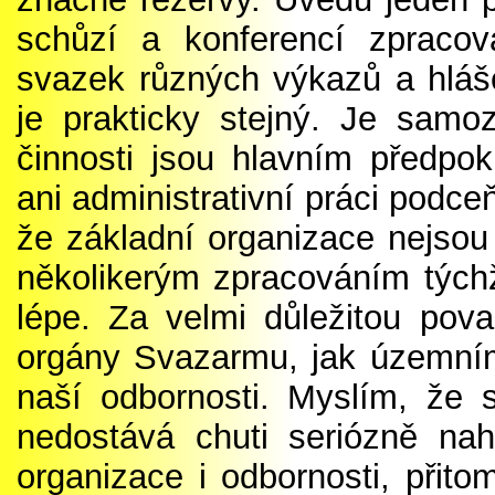
schůzí a konferencí zpracov
svazek různých výkazů a hláš
je prakticky stejný. Je samoz
činnosti jsou hlavním předpo
ani administrativní práci podce
že základní organizace nejso
několikerým zpracováním týchž
lépe. Za velmi důležitou pova
orgány Svazarmu, jak územními
naší odbornosti. Myslím, že s
nedostává chuti seriózně nah
organizace i odbornosti, přito