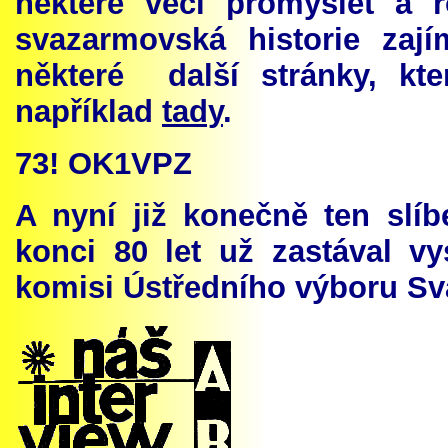
některé věci promyslet a 
svazarmovská historie zají
některé další stránky, kte
například
tady
.
73
! OK1VPZ
A nyní již konečně ten slí
konci 80 let už zastával v
komisi Ústředního výboru Sv