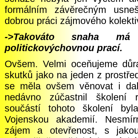
formálním závěrečným usneš
dobrou práci zájmového kolekt
->Takováto snaha má 
politickovýchovnou prací.
Ovšem. Velmi oceňujeme důra
skutků jako na jeden z prostře
se měla ovšem věnovat i da
nedávno zúčastnil školení r
součástí tohoto školení by
Vojenskou akademií. Nesmír
zájem a otevřenost, s jakou