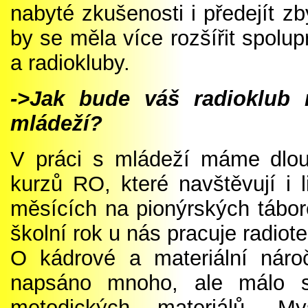
nabyté zkušenosti i předejít 
by se měla více rozšířit spolu
a radiokluby.
->Jak bude váš radioklub 
mládeží?
V práci s mládeží máme dlouh
kurzů RO, které navštěvují i 
měsících na pionýrských tábor
školní rok u nás pracuje radi
O kádrové a materiální nároč
napsáno mnoho, ale málo s
metodických materiálů. 