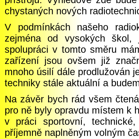
chystaných
nových radiotechni
V podmínkách našeho radiok
zejména
od vysokých
škol, 
spolupráci
v tomto směru
má
zařízení
jsou ovšem
již znač
mnoho úsilí dále prodlužován je
techniky
stále aktuální a budem
Na závěr bych rád všem čten
pro ně byl
y
opra
v
du místem k 
v práci sportovní, technické
příjemně naplněným
volným č