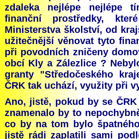
zdaleka nejlépe nejlépe 
finanční prostředky, kt
Ministerstva školství, od kr
užitečnější věnovat tyto fin
při povodních zničeny domo
obcí Kly a Zálezlice ? Neby
granty "Středočeského kraj
ČRK tak uchází, využity při 
Ano, jistě, pokud by se ČRK
znamenalo by to nepochybně 
co by na tom bylo špatného
jistě rádi zaplatili sami pod