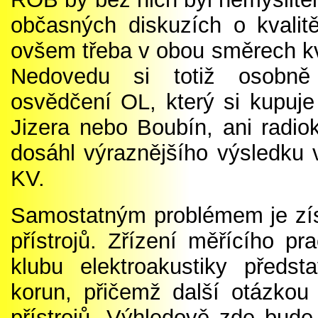
občasných
diskuzích
o kvalit
ovšem třeba v obou směrech kva
Nedovedu si totiž osobně p
osvědčení OL, který si kupuje
Jizera nebo Boubín,
ani radio
dosáhl výraznějšího
výsledku 
KV.
Samostatným problémem je zí
přístrojů. Z
řízení
měřícího pra
klubu elektroakustiky
předsta
korun
, přičemž
další otázkou 
přístrojů. Výhledově z
de bud