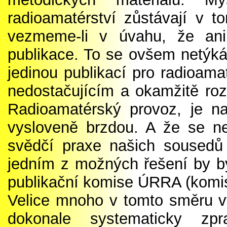
radioamatérství zůstávají v 
vezmeme-li v úvahu, že ani
publikace. To se ovšem netýká
jedinou publikací pro radioama
nedostačujícím a okamžitě roz
Radioamatérský provoz, je na
vysloveně brzdou. A že se ne
svědčí praxe našich soused
jedním z možných řešení by by
publikační komise ÚRRA (komise
Velice mnoho v tomto směru v
dokonale systematicky zpr