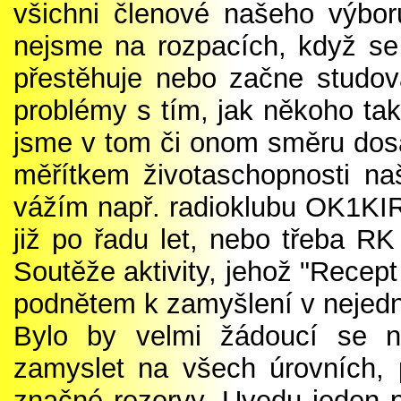
všichni členové našeho výbor
nejsme na rozpacích, když se 
přestěhuje nebo začne studov
problémy s tím, jak někoho tak
jsme v tom či onom směru dosáh
měřítkem životaschopnosti naš
vážím např. radioklubu OK1KIR
již po řadu let, nebo třeba R
Soutěže aktivity, jehož "Recep
podnětem k zamyšlení v nejed
Bylo by velmi žádoucí se na
zamyslet na všech úrovních, p
značné rezervy. Uvedu jeden p