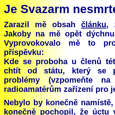
Je Svazarm nesmrt
Zarazil mě obsah
článku
,
Jakoby na mě opět dýchnul
Vyprovokovalo mě to pro
příspěvku:
Kde se proboha u členů tét
chtít od státu, který se 
problémy (vzpomeňte na 
radioamatérům zařízení pro j
Nebylo by konečně namístě, 
konečně pochopil, že úctu v