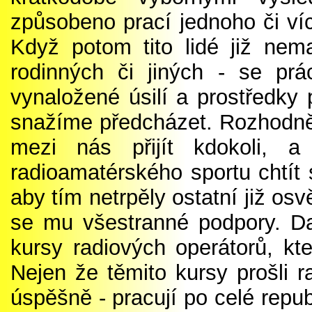
způsobeno prací jednoho či víc
Když potom tito lidé již nem
rodinných či jiných - se prá
vynaložené úsilí a prostředky
snažíme předcházet. Rozhodně
mezi nás přijít kdokoli, 
radioamatérského sportu chtít 
aby tím netrpěly ostatní již os
se mu všestranné podpory. Da
kursy radiových operátorů, kte
Nejen že těmito kursy prošli r
úspěšně - pracují po celé repu