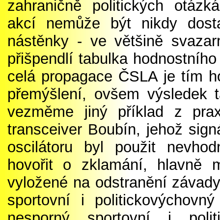
zahraničně politických otázk
akcí nemůže být nikdy dost
nástěnky - ve většině svaza
přišpendlí tabulka hodnostníh
celá propagace ČSLA je tím ho
přemýšlení, ovšem výsledek t
vezměme jiný příklad z prax
transceiver Boubín, jehož signá
oscilátoru byl použit nevhod
hovořit o zklamání, hlavně m
vyložené na odstranění závady,
sportovní i politickovýchov
nesporný sportovní i poli