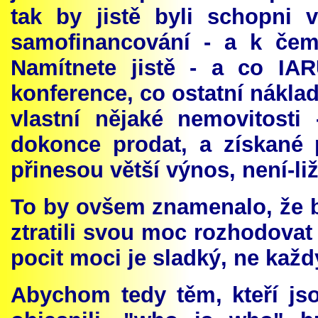
tak by jistě byli schopni
samofinancování - a k čem
Namítnete jistě - a co IA
konference, co ostatní nákl
vlastní nějaké nemovitosti
dokonce prodat, a získané 
přinesou větší výnos, není-li
To by ovšem znamenalo, že b
ztratili svou moc rozhodovat 
pocit moci je sladký, ne každ
Abychom tedy těm, kteří jso