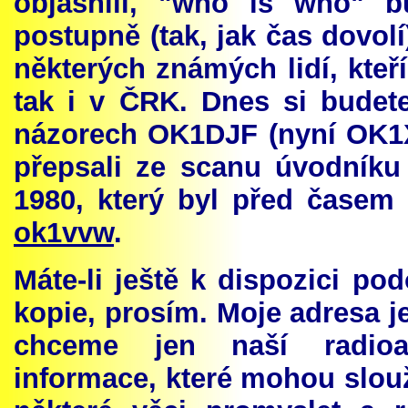
objasnili, "who is who" 
postupně (tak, jak čas dovol
některých známých lidí, kteř
tak i v ČRK. Dnes si budet
názorech OK1DJF (nyní OK1X
přepsali ze scanu úvodníku
1980, který byl před časem
ok1vvw
.
Máte-li ještě k dispozici po
kopie, prosím. Moje adresa j
chceme jen naší radioam
informace, které mohou slouž