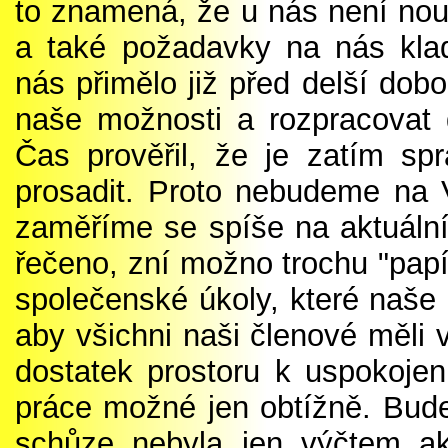
to znamená, že u nás není nou
a také požadavky na nás kla
nás přimělo již před delší dob
naše možnosti a rozpracovat 
Čas prověřil, že je zatím spr
prosadit. Proto nebudeme na 
zaměříme se spíše na aktuální
řečeno, zní možno trochu "papí
společenské úkoly, které naše 
aby všichni naši členové měli 
dostatek prostoru k uspokoje
práce možné jen obtížně. Bud
schůze nebyla jen výčtem a