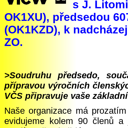
s J. Lito
OK1XU), předsedou 607
(OK1KZD), k nadcházejí
ZO.
>Soudruhu předsedo, souča
přípravou výročních členský
VČS připravuje vaše základn
Naše organizace má prozatím j
evidujeme kolem 90 členů a j