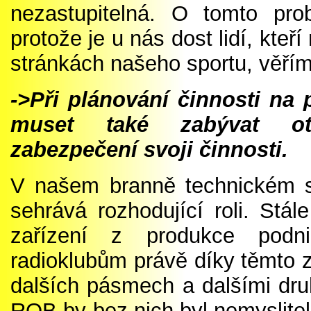
nezastupitelná. O tomto pro
protože je u nás dost lidí, kt
stránkách našeho sportu, věří
->Při plánování činnosti na
muset také zabývat otá
zabezpečení svoji činnosti.
V našem branně technickém s
sehrává rozhodující roli. Stál
zařízení z produkce podn
radioklubům právě díky těmto 
dalších pásmech a dalšími dr
ROB by bez nich byl nemyslitel