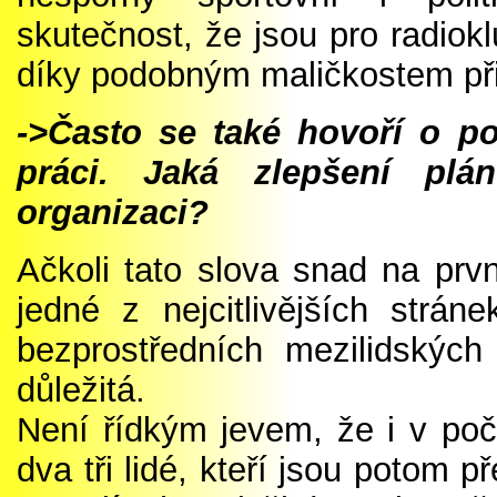
skutečnost, že jsou pro radiok
díky podobným maličkostem při
->Často se také hovoří o pot
práci. Jaká zlepšení pl
organizaci?
Ačkoli tato slova snad na prvn
jedné z nejcitlivějších strá
bezprostředních mezilidských
důležitá.
Není řídkým jevem, že i v poč
dva tři lidé, kteří jsou potom p