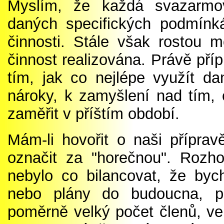
Myslím, že každá svazarmov
daných specifických podmínká
činnosti. Stále však rostou m
činnost realizována. Právě pří
tím, jak co nejlépe využít da
nároky, k zamyšlení nad tím, 
zaměřit v příštím období.
Mám-li hovořit o naši přípra
označit za "horečnou". Rozh
nebylo co bilancovat, že by
nebo plány do budoucna, 
poměrně velký počet členů, ve