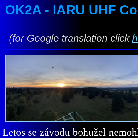
OK2A - IARU
U
HF Con
(for Google translation click
h
Letos se závo
du bohužel nemohl