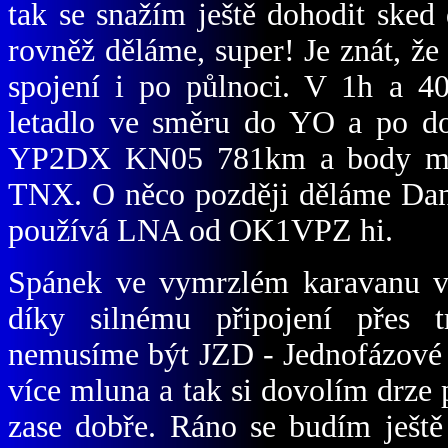
tak se snažím ještě dohodit ske
rovněž děláme, super! Je znát, že 
spojení i po půlnoci. V 1h a 4
letadlo ve směru do YO a po do
YP2DX KN05 781km a body mi 
TNX. O něco později děláme Da
používá LNA od OK1VPZ hi.
Spánek ve vymrzlém karavanu v 
díky silnému připojení přes t
nemusíme být JZD - Jednofázové
více mluna a tak si dovolím drze 
zase dobře. Ráno se budím ješt