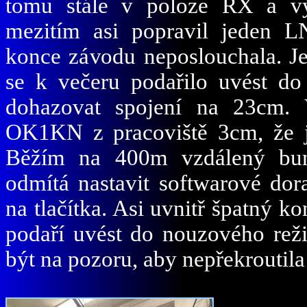
tomu stále v poloze RX a vý
mezitím asi popravil jeden L
konce závodu neposlouchala. Je
se k večeru podařilo uvést do
dohazovat spojení na 23cm.
OK1KN z pracoviště 3cm, že js
Běžím na 400m vzdálený bunk
odmítá nastavit softwarové dor
na tlačítka. Asi uvnitř špatný k
podaří uvést do nouzového reži
být na pozoru, aby nepřekroutila