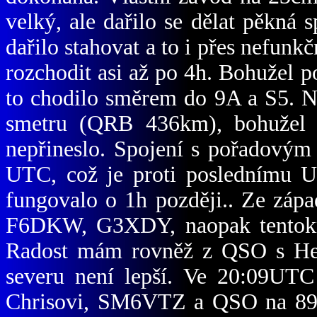
velký, ale dařilo se dělat pěkná 
dařilo stahovat a to i přes nefunkč
rozchodit asi až po 4h. Bohužel 
to chodilo směrem do 9A a S5. 
smetru (QRB 436km), bohužel 
nepřineslo. Spojení s pořadový
UTC, což je proti poslednímu 
fungovalo o 1h později.. Ze záp
F6DKW, G3XDY, naopak tentokr
Radost mám rovněž z QSO s Hen
severu není lepší. Ve 20:09UTC 
Chrisovi, SM6VTZ a QSO na 893k