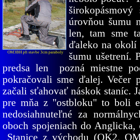
širokopásmový 
úrovňou šumu ne
len, tam sme t
ďaleko na okolí
OM3BH při stavbe 3cm paraboly
šumu ušetrení. P
predsa len pozná miestne po
pokračovali sme ďalej. Večer 
začali sťahovať náskok staníc. 
pre mňa z "ostbloku" to boli e
nedosiahnuteľné za normálny
oboch spojeniach do Anglicka,
Stanice z východu (OK2, OM)