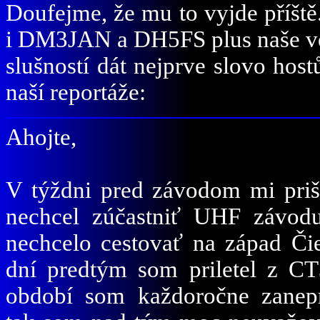
Doufejme, že mu to vyjde příště.
i DM3JAN a DH5FS plus naše v
slušností dát nejprve slovo ho
naší reportáže:
Ahojte,
V týždni pred závodom mi priši
nechcel zúčastniť UHF závodu
nechcelo cestovať na západ Či
dní predtým som priletel z C
období som každoročne zanep