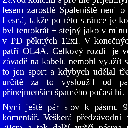
lesem zarostlé Spáleniště není 
Lesná, takže po této stránce je
byl tentokrát ± stejný jako v minu
v PD pěkných 12xI. V konečných
patří OL4A. Celkový rozdíl je v
závadě na kabelu nemohl využít sv
to jen sport a kdybych udělal tře
určitě za to vysloužil od p
přinejmenším špatného počasí hi.
Nyní ještě pár slov k pásmu 9
komentář. Veškerá předzávodní p
70cm a tak další vyšší pásma p