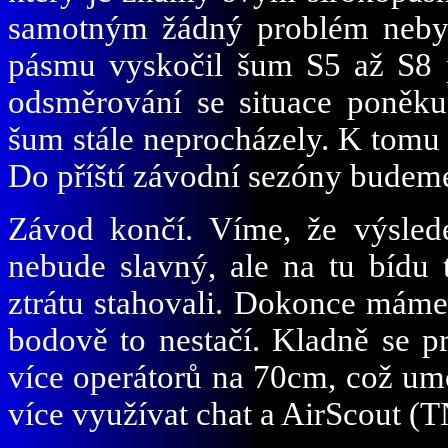
samotným žádný problém nebyl,
pásmu vyskočil šum S5 až S8 p
odsměrování se situace poněkud
šum stále neprocházely. K tomu
Do příští závodní sezóny budeme
Závod končí. Víme, že výsle
nebude slavný, ale na tu bídu 
ztrátu stahovali. Dokonce máme
bodově to nestačí. Kladně se pr
více operátorů na 70cm, což umo
více využívat chat a AirScout (