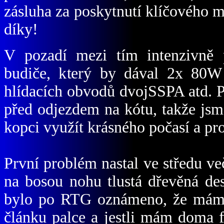
zásluha za poskytnutí klíčového m
díky!
V pozadí mezi tím intenzivně
budiče, který by dával 2x 80W 
hlídacích obvodů dvojSSPA atd. P
před odjezdem na kótu, takže js
kopci využít krásného počasí a p
První problém nastal ve středu v
na bosou nohu tlustá dřevěná des
bylo po RTG oznámeno, že mám 
článku palce a jestli mám doma 