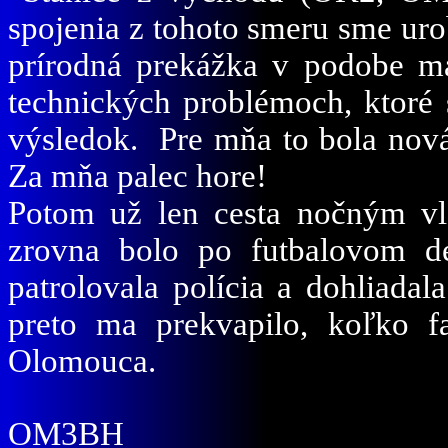
spojenia z tohoto smeru sme urob
prírodná prekážka v podobe ma
technických problémoch, ktoré s
výsledok. Pre mňa to bola nová
Za mňa palec hore!
Potom už len cesta nočným v
zrovna bolo po futbalovom de
patrolovala polícia a dohliada
preto ma prekvapilo, koľko 
Olomouca.
OM3BH