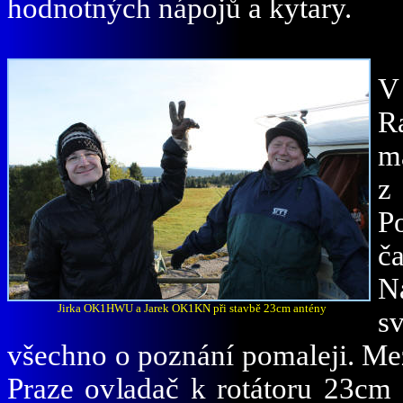
hodnotných nápojů a kytary.
V
R
m
z
P
č
N
Jirka OK1HWU a Jarek OK1KN při stavbě 23cm antény
s
všechno o poznání pomaleji. Me
Praze ovladač k rotátoru 23cm