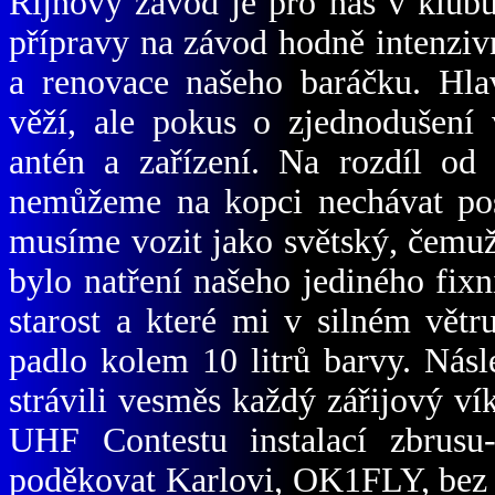
Říjnový závod je pro nás v klub
přípravy na závod hodně intenzi
a renovace našeho baráčku. Hl
věží, ale pokus o zjednodušení 
antén a zařízení. Na rozdíl od
nemůžeme na kopci nechávat po
musíme vozit jako světský, čemuž
bylo natření našeho jediného fixní
starost a které mi v silném vět
padlo kolem 10 litrů barvy. Násl
strávili vesměs každý zářijový ví
UHF Contestu instalací zbrusu
poděkovat Karlovi, OK1FLY, bez 