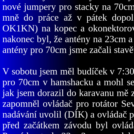
nové jumpery pro stacky na 70cm
mně do práce až v pátek dopol
OK1KN) na kopec a okonektoroval
nakonec byl, že antény na 23cm a
antény pro 70cm jsme začali stavět
V sobotu jsem měl budíček v 7:3
pro 70cm v hamshacku a mohl se 
jak jsem dorazil do karavanu mě z
zapomněl ovládač pro rotátor Seve
nadávání uvolil
(
DÍK
)
a ovládač p
před začátkem závodu byl ovlád