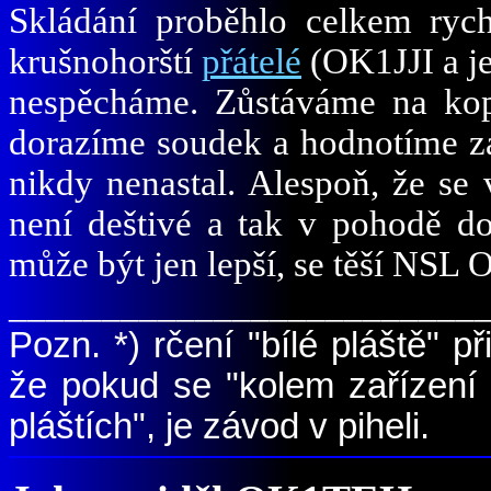
Skládání proběhlo celkem rychl
krušnohorští
přátelé
(OK1JJI a j
nespěcháme. Zůstáváme na kop
dorazíme soudek a hodnotíme z
nikdy nenastal. Alespoň, že se 
není deštivé a tak v pohodě do
může být jen lepší, se těší NSL
_________________________
Pozn.
*)
rčení "bílé pláště" př
že pokud se "kolem zařízení 
pláštích", je závod v piheli.