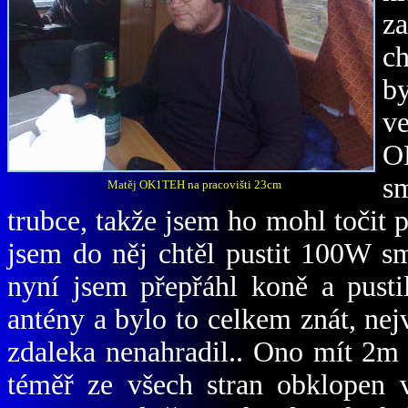
z
c
by
v
OK
s
Matěj OK1TEH na pracovišti 23cm
trubce, takže jsem ho mohl točit 
jsem do něj chtěl pustit 100W
s
nyní jsem přepřáhl koně a pusti
antény a bylo to celkem znát, ne
zdaleka nenahradil.. Ono mít 2m
téměř ze všech stran obklopen 