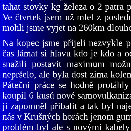
tahat stovky kg železa o 2 patra 
Ve čtvrtek jsem už mlel z posledn
mohli jsme vyjet na 260km dlouho
Na kopec jsme přijeli nezvykle 
čas lámat si hlavu kdo je kdo a 
snažili postavit maximum možné
nepršelo, ale byla dost zima kole
Páteční práce se hodně protáhl
koupil 6 kusů nové samovulkaniz
ji zapomněl přibalit a tak byl na
nás v Krušných horách jenom gum
problém byl ale s novými kabely 