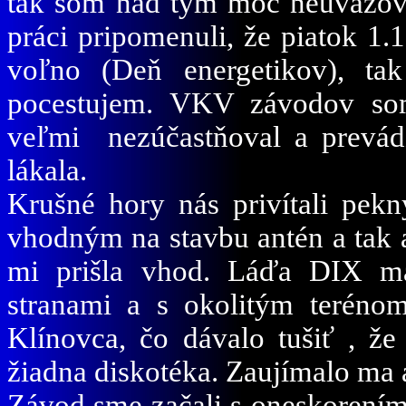
tak som nad tým moc neuvažova
práci pripomenuli, že piatok 1.
voľno (Deň energetikov), ta
pocestujem. VKV závodov so
veľmi nezúčastňoval a prevá
lákala.
Krušné hory nás privítali pek
vhodným na stavbu antén a tak 
mi prišla vhod. Láďa DIX ma
stranami a s okolitým terén
Klínovca, čo dávalo tušiť , 
žiadna diskotéka. Zaujímalo ma
Závod sme začali s oneskorením