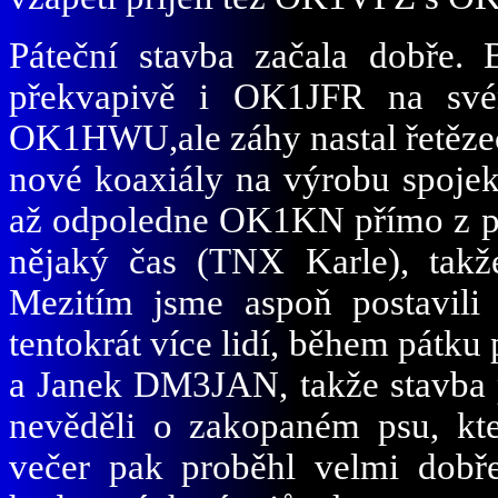
Páteční stavba začala dobře.
překvapivě i OK1JFR na s
OK1HWU,ale záhy nastal řetězec
nové koaxiály na výrobu spoje
až odpoledne OK1KN přímo z poš
nějaký čas (TNX Karle), takž
Mezitím jsme aspoň postavil
tentokrát více lidí, během pátku 
a Janek DM3JAN, takže stavba p
nevěděli o zakopaném psu, kte
večer pak proběhl velmi dobř