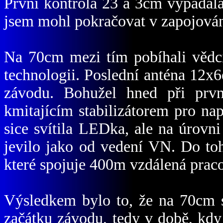
První kontrola 23 a 3cm vypadala 
jsem mohl pokračovat v zapojován
Na 70cm mezi tím pobíhali vědci 
technologii. Poslední anténa 12x
závodu. Bohužel hned při prvn
kmitajícím stabilizátorem pro na
sice svítila LEDka, ale na úrovn
jevilo jako od vedení VN. Do to
které spojuje 400m vzdálená praco
Výsledkem bylo to, že na 70cm s
začátku závodu, tedy v době, kd