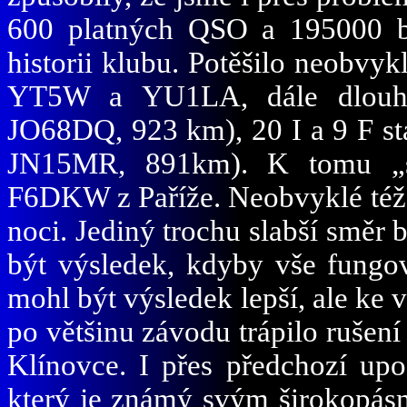
600 platných QSO a 195000 bo
historii klubu. Potěšilo neobvy
YT5W a YU1LA, dále dlou
JO68DQ, 923 km), 20 I a 9 F st
JN15MR, 891km). K tomu „s
F6DKW z Paříže. Neobvyklé též b
noci. Jediný trochu slabší směr 
být výsledek, kdyby vše fungov
mohl být výsledek lepší, ale k
po většinu závodu trápilo ru
Klínovce. I přes předchozí u
který je známý svým širokopá