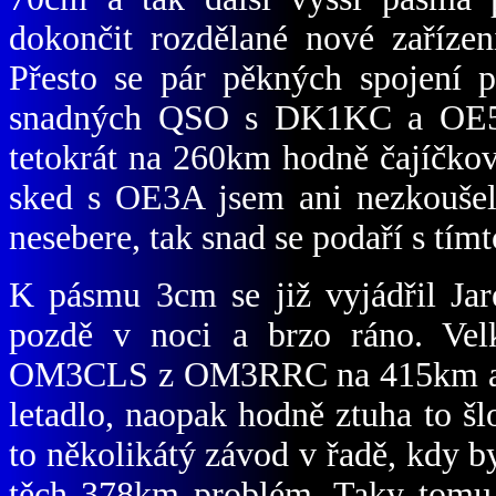
dokončit rozdělané nové zaříze
Přesto se pár pěkných spojení p
snadných QSO s DK1KC a OE
tetokrát na 260km hodně čajíčkov
sked s OE3A jsem ani nezkouše
nesebere, tak snad se podaří s tím
K pásmu 3cm se již vyjádřil Jar
pozdě v noci a brzo ráno. V
OM3CLS z OM3RRC na 415km a p
letadlo, naopak hodně ztuha to š
to několikátý závod v řadě, kdy b
těch 378km problém. Taky tomu