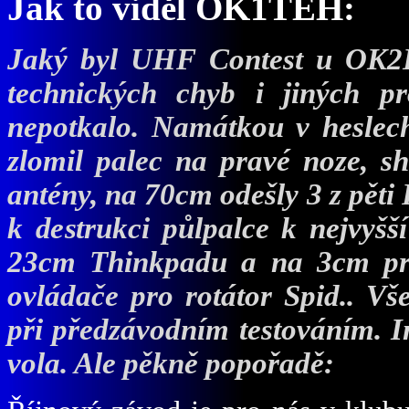
J
ak to viděl OK1TEH:
Jaký byl UHF Contest u OK2K
technických chyb i jiných 
nepotkalo. Namátkou v hesle
zlomil palec na pravé noze, 
antény, na 70cm odešly 3 z pěti
k destrukci půlpalce k nejvyšší
23cm Thinkpadu a na 3cm pro
ovládače pro rotátor Spid.. Vš
při předzávodním testováním. In
vola. Ale pěkně popořadě: