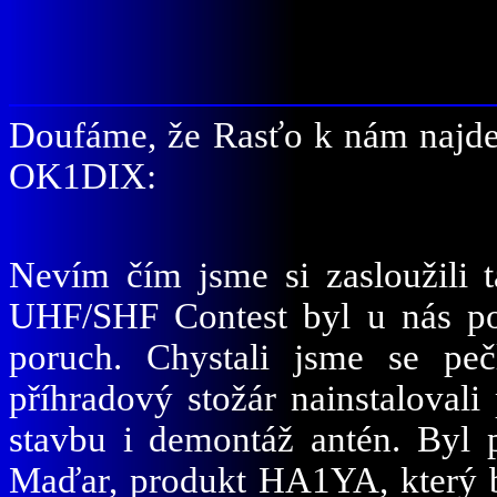
Doufáme, že Rasťo k nám najde 
OK1DIX:
Nevím čím jsme si zasloužili 
UHF/SHF Contest byl u nás p
poruch. Chystali jsme se pe
příhradový stožár nainstaloval
stavbu i demontáž antén. Byl 
Maďar, produkt HA1YA, který b