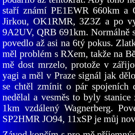
staří známí PE1EWR 660km a 
Jirkou, OK1RMR, 3Z3Z a po vyd
9A2UV, QRB 691km. Normálně se d
povedlo až asi na 6tý pokus. Zl
měl problém s RXem, takže na Běl
mě dost mrzelo, protože v záři
yagi a měl v Praze signál jak dě
se chtěl zmínit o pár spojeních
nedělal a vesměs to byly stanic
1km vzdálený Wagnerberg. Pov
SP2HMR JO94, 11xSP je můj nový 
Závod končím s pro mě příjemný