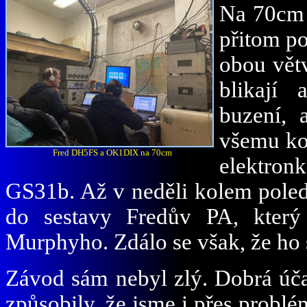
Na 70cm 
přitom p
obou větv
blikají
buzení, 
všemu kon
Fred DH5FS a OK1DIX na 70cm
elektro
GS31b. Až v neděli kolem poledn
do sestavy Fredův PA, který 
Murphyho. Zdálo se však, že ho sp
Závod sám nebyl zlý. Dobrá úč
způsobily, že jsme i přes problé