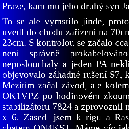
Praze, kam mu jeho druhý syn J
To se ale vymstilo jinde, prot
uvedl do chodu zařízení na 70c
23cm. S kontrolou se začalo cca
není správně prokabelován
neposlouchaly a jeden PA nek
objevovalo záhadné rušení S7, k
Mezitím začal závod, ale kolem
OK1VPZ po hodinovém zkoumání
stabilizátoru 7824 a zprovoznil
x 6. Zasedl jsem k rigu a Ra
chatem ON4KST. Máme víc jak 