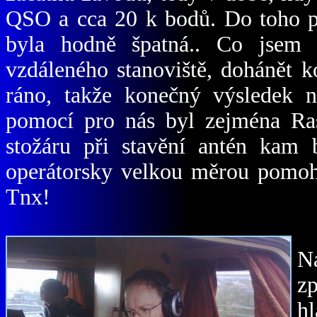
QSO a cca 20 k bodů. Do toho př
byla hodně špatná.. Co jsem
vzdáleného stanoviště, dohánět 
ráno, takže konečný výsledek 
pomocí pro nás byl zejména Ra
stožáru při stavění antén kam
operátorsky velkou měrou pomoh
Tnx!
N
zp
h