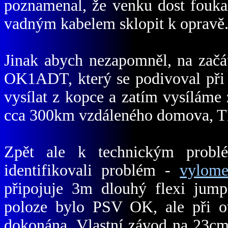
poznamenal, že venku dost fouka
vadným kabelem sklopit k opravě.
Jinak abych nezapomněl, na začát
OK1ADT, který se podivoval při 
vysílat z kopce a zatím vysíláme
cca 300km vzdáleného domova, 
Zpět ale k technickým probl
identifikovali problém -
vylome
připojuje 3m dlouhý flexi jumpe
poloze bylo PSV OK, ale při ot
dokonána. Vlastní závod na 23cm