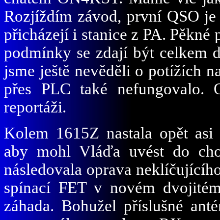
Rozjíždím závod, první QSO je v
přicházejí i stanice z PA. Pěkné 
podmínky se zdají být celkem do
jsme ještě nevěděli o potížích n
přes PLC také nefungovalo. 
reportáži.
Kolem 1615Z nastala opět asi 
aby mohl Vláďa uvést do cho
následovala oprava neklíčujícího
spínací FET v novém dvojitém 
záhada. Bohužel příslušné anté