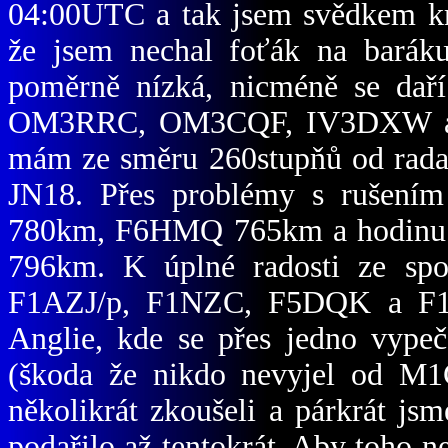
04:00UTC a tak jsem svědkem kr
že jsem nechal foťák na baráku
poměrně nízká, nicméně se daří
OM3RRC, OM3CQF, IV3DXW a da
mám ze směru 260stupňů od radar
JN18. Přes problémy s rušení
780km, F6HMQ 765km a hodinu 
796km. K úplné radosti ze spoj
F1AZJ/p, F1NZC, F5DQK a F1C
Anglie, kde se přes jedno vype
(škoda že nikdo nevyjel od M1
několikrát zkoušeli a párkrát jsm
podařilo až tentokrát. Aby toho 