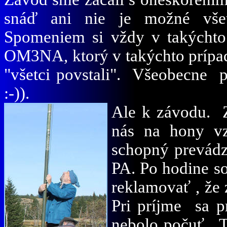
snáď ani nie je možné všet
Spomeniem si vždy v takýchto
OM3NA, ktorý v takýchto prípa
"všetci povstali". Všeobecne p
:-)).
Ale k závodu. Z
nás na hony vz
schopný prevádzk
PA. Po hodine s
reklamovať , že 
Pri príjme sa p
nebolo počuť. T