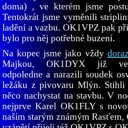
doma) , ve kterém jsme postu
Tentokrát jsme vyměnili stripli
ladění a vazbu. OK1VPZ pak přip
bylo pro něj potřebné buzení.
Na kopec jsme jako vždy
doraz
Majkou, OK1DYX již ve 
odpoledne a narazili soudek o
ležáku z pivovaru Mlýn. Stihli
něco nachystat na stavbu. V noc
nejprve Karel OK1FLY s novou
naším starým známým Rasťem
vzápětí přijeli též OK1VPZ s 