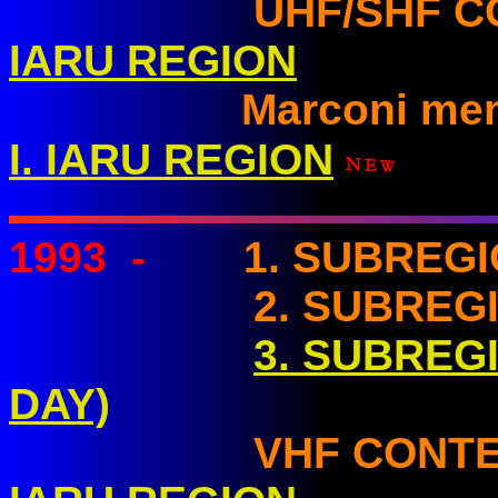
UHF/SHF CON
IARU REGION
Marconi memoria
I. IARU REGION
1993
-
1. SUBREG
2. SUBREGION
3. SUBREG
DAY)
VHF CONTE