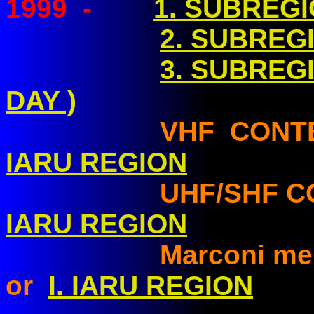
1999
-
1. SUBREG
2. SUBREG
3. SUBREG
DAY )
VHF CONTE
IARU REGION
UHF/SHF CON
IARU REGION
Marconi memoria
or
I. IARU REGION