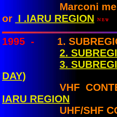
Marconi memoria
or
I .IARU REGION
1995
-
1. SUBREG
2. SUBREG
3. SUBREG
DAY)
VHF CONTE
IARU REGION
UHF/SHF CON