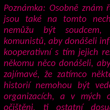
Poznámka:
Osobně znám řa
jsou také na tomto nec
nemůžu být soudcem, p
komunistů, aby donášeli inf
kooperativní s tím jejich 
někomu něco donášeli, aby
zajímavé, že zatímco někt
historií nemohou být ved
organizacích, a v mých 
očištěni, ti ostatní dos