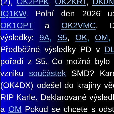
(2),
OK2PPK
,
OK2KRT
,
DK0N
IQ1KW
.
Polní den 2026 
OK1OPT
a
OK2VMC
.
D
výsledky:
9A
,
S5
,
OK
,
OM
Předběžné výsledky PD v
D
pořadí z S5. Co možná bylo 
vzniku
součástek
SMD
?
Kar
(OK4DX) odešel do krajiny v
RIP Karle. Deklarované výsle
a
OM
Pokud se chcete s ods