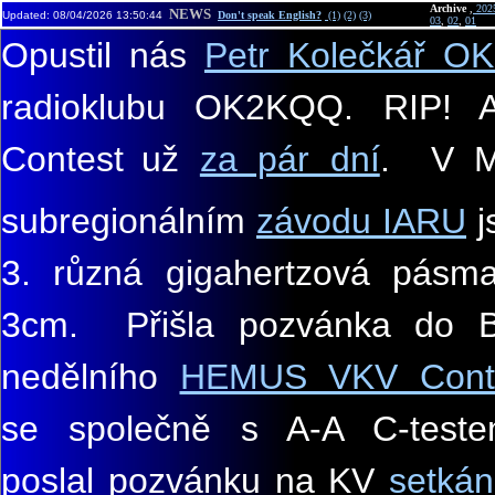
Archive
,
202
NEWS
Updated: 08/04/2026 13:50:44
Do
n't speak English
?
(1)
(2)
(3)
03
,
02
,
01
Opustil nás
Petr Kolečkář
OK
radioklubu OK2KQQ
. RIP!
Contest
už
za pár dní
.
V Mi
subregionálním
závodu IARU
j
3. různá gigahertzová pásm
3cm. Přišla pozvánka do B
nedělního
HEMUS VKV Cont
se společně s A-A C-test
poslal pozvánku na KV
setkán