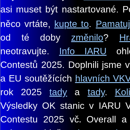
asi muset být nastartované. 
něco vrtáte,
kupte to
.
Pamatuj
od té doby
změnilo
?
Hr
neotravujte.
Info IARU
ohl
Contestů 2025. Doplnili jsme 
a EU soutěžících
hlavních VK
rok 2025
tady
a
tady
.
Kol
Výsledky OK stanic v IARU
Contestu 2025 vč
Overall a
.