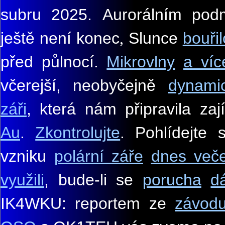
subru 2025.
Auror
álním pod
ještě není konec
Slunce
bouřil
,
před půlnocí.
Mikrovlny
a
víc
včerejší, neobyčejně
dynami
záři
, která nám připravila z
Au
.
Zkontrolujte
.
Pohlídejte 
vzniku
polární záře
dnes veče
využili
, bude-li se
porucha
dá
IK4WKU: reportem ze
závodu