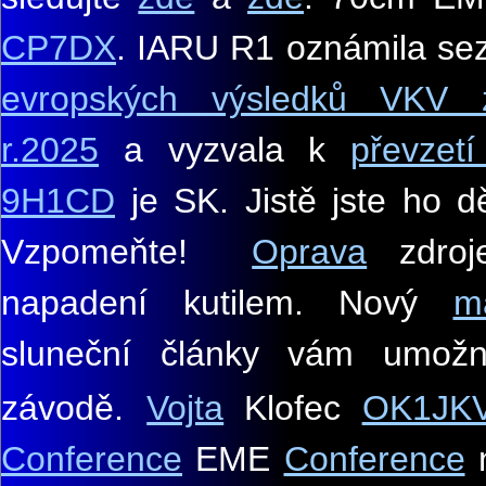
CP7DX
. IARU R1 oznámila s
evropských výsledků VKV 
r.2025
a vyzvala k
převzet
9H1CD
je SK. Jistě jste ho dě
Vzpomeňte!
Oprava
zdroj
napadení kutilem. Nový
ma
sluneční články vám umožn
závodě.
Vojta
Klofec
OK1JK
Conference
EME
Conference
n