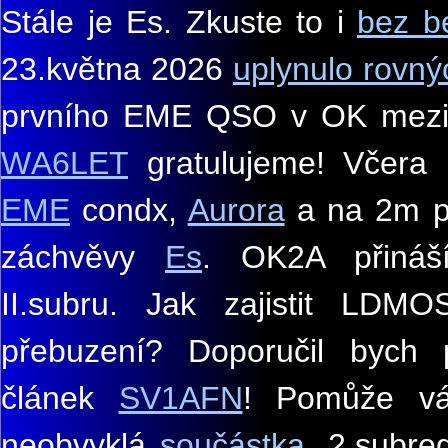
Stále je Es. Zkuste to i
bez be
23.
května
2026
uplynulo rovný
prvního EME QSO v OK mez
W
A
6LET
gratulujeme!
Včera b
EME
condx,
Aurora
a na 2m pr
záchvěvy
Es
. OK2A přiná
II.subru. Jak zajistit LDMO
přebuzení? Doporučil bych p
článek
SV1AFN
! Pomůže vá
neobvyklá
součástka
. 2.subre