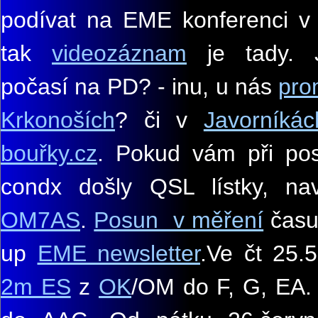
podívat na EME konferenci v
tak
videozáznam
je tady. 
počasí na PD? - inu, u nás
pro
Krkonoších
? či v
Javorníkác
bouřky.cz
. Pokud vám při po
condx došly QSL lístky,
na
OM7AS
.
Posun v měření
času
up
EME new
sletter
.
Ve čt 25.
2m ES
z
OK
/
OM do F, G, EA