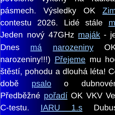
pásmech. Výsledky OK
Zi
contestu 2026. Lidé stále
m
Jeden nový 47GHz
maják
-
j
Dnes
má
narozeniny
OK1
narozeniny!!!)
Přejeme
mu hod
štěstí, pohodu a dlouhá léta! 
době
psalo
o dubnovém
Předběžné
pořadí
OK VKV Vel
C-testu.
IARU 1.s
Dubu