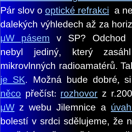
Pár slov o
optické refrakci
a ne
dalekých výhledech až za hori
μW pásem
v SP? Odchod P
nebyl jediný, který zasáh
mikrovlnných radioamatérů. T
je SK
. Možná bude dobré
s
,
něco
přečíst
rozhovor
z r.20
:
μW
z webu Jilemnice a
úvah
bolestí v srdci sdělujeme, že