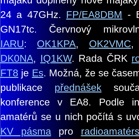
majáků doplněny nové maják
24 a 47GHz.
FP/EA8DBM
- E
GN17tc
.
Červnový mikro
IARU
:
OK1KPA
,
OK2VMC
DK0NA
,
IQ1KW
. Rada ČRK
r
FT8
je
Es
. Možná, že se čase
publikace
přednášek
souča
konference v EA8. Podle in
amatérů se u nich počítá s u
KV pásma
pro
radioamatér