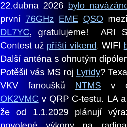
22.
dubna 2026
bylo navázán
první
76GHz
EME
QSO
mez
DL7YC
, gratulujeme
!
ARI S
Contest už
příští víkend
. WIFI
Další anténa s ohnutým dipól
Potěšil vás MS roj
Lyridy
? Texa
VKV fanoušků
NTMS
v d
OK2VMC
v QRP C-testu. LA 
že od 1.1.2029 plánují výra
povolené výkony na radioa