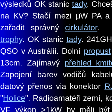
výsledků OK stanic
tady
. Chceš
na KV? Stačí mezi μW PA a
zařadit
spr
ávný
cirkulátor
.
trophy
. OK stanic
tady
. 241G
QSO v Austrálii. Dolní
propust
13cm. Zajímavý
přehled kmit
Zapojení barev vodičů kabe
datový přenos via konektor
R
"
Holice
".
Radioamatéři zemí, kd
VF výkon
>1kW by m
ě
li b
ý