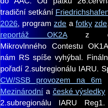
do AAC. Od pátku 26.červ
tradiční setkání
Friedrichshafe
2026
, program
zde
a
fotky
zde
reportáž OK2A
z červ
Mikrovlnného Contestu OK1A
nám RS spíše vyhýbal. Finál
n
pořadí 2.subregionálu IARU. S
CW/SSB provozem na 6m
K
Mezinárodní
a
české výsledky
2.subregionálu IARU
Reg1