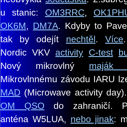
u stanic:
OM3RRC
,
OK1PH
OK6M
,
DM7A
. Kdyby to Pave
tak by odejít
nechtěl
.
Více
Nordic VKV
activity
C-test
b
Nov
ý mikrovlný
maják
Mikrovlnnému závodu IARU lze 
MAD
(Microwave activity day)
OM QSO
do zahraničí. Pe
anténa W5LUA,
nebo jin
ak
:
mi