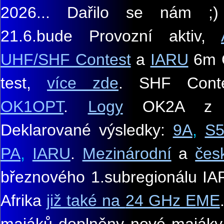
20
26.
..
Dařilo se nám
;
21.6.bude Provozní aktiv,
UHF
/
SHF Contest
a
IARU
6m
test,
více zde
.
SHF Cont
OK1OPT
.
Logy
OK2A z 
Deklarované výsledky:
9A
,
S
PA
,
IARU
.
Mezinárodní
a
čes
březnového 1.subregionálu IA
Afrika
již také na
24 GHz EME