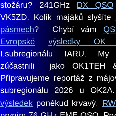
stožáru? 241GHz
DX QSO
VK5ZD.
Kolik majáků slyšíte
pásmech
? Chybí vám
QS
Evropské
výsledky OK s
I.subregionálu IARU. M
zúčastnili jako OK1TEH
Připravujeme reportáž z máj
subregionálu 2026 u OK2A.
výsledek
poněkud krvavý
.
RW
prvním 76 GHz EME QSO. Pr