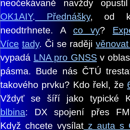
neočekávaně navždy opusti
OK1AIY
.
Přednášky
, od k
neodtrhnete. A
co vy
?
Exp
Více
tady
. Či se raději
věnova
vypadá
LNA pro GNSS
v obla
pásma. Bude nás ČTÚ trestat
takového prvku? Kdo řekl, že
Vždyť se šíří jako typické 
blbina
: DX spojení přes FM
Když chcete vysílat
z auta s