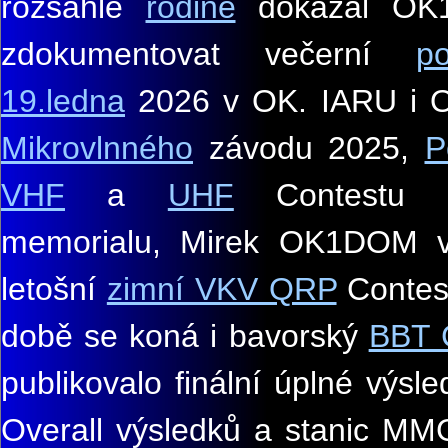
rozsáhlé
rodině
dokázal OK1
zdokumentovat večerní
p
19.ledna
2026 v OK. IARU i O
Mikrovlnného
závodu 2025,
P
VHF
a
UHF
Contestu
memorialu, Mirek OK1DOM 
letošní
zimní VKV QRP
Contest
době se koná i bavorský
BBT 
publikovalo finální úplné výsl
Overall výsledků a stanic M