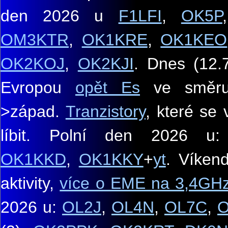
den 2026 u
F1LFI
,
OK5P
OM3KTR
,
OK1KRE
,
OK1KEO
OK2KOJ
,
OK2KJI
. Dnes (12.
Evropou
opět Es
ve směru
>
západ.
Tranzistory
, které s
líbit. Polní den 2026 u:
OK1KKD
,
OK1KKY
+
yt
.
Víken
aktivity,
více o EME na 3,4GH
2026 u:
OL2J
,
OL4N
,
OL7C
,
O