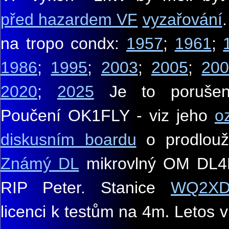
před hazardem VF
vyzařování
na
tropo condx
:
1957
;
1961
;
1986
;
1995
;
2003
;
2005
;
20
2020
;
2025
Je
to porušen
Poučení OK1FLY - viz jeho
o
diskusním boardu
o prodlouže
Známý DL
mikrovlný OM
DL4
RIP Peter. Stanice
WQ2X
licenci k testům na 4m
Letos v
.