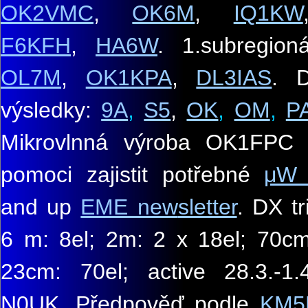
OK2VMC
,
OK6M
,
IQ1KW
F6KFH
,
HA6W
.
1.
subregion
OL7M
,
OK1KPA
,
DL3IAS
. D
výsledky:
9A
,
S5
,
OK
,
OM
,
P
M
i
krovlnná výroba
OK1FPC 
pomoci zajistit potřebné
μ
and up
EME new
sletter
.
DX tr
6 m: 8
el
; 2m: 2 x 18el; 70cm
23cm: 70el; active 28.3.-1.4
N0UK.
Předpověď podle
KM5