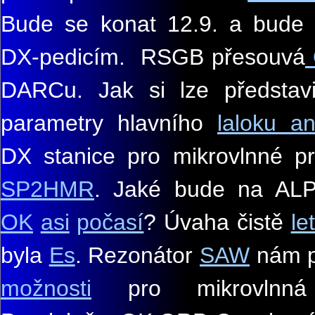
Bude se konat 12.9. a bude 
DX-pedicím. RSGB přesouvá
DARCu. Jak si lze představi
parametry hlavního
laloku an
DX stanice pro mikrovlnné pro
SP2HMR
. Jaké bude na A
OK
asi
počasí
? Úvaha čistě
le
byla
Es
. Rezonátor
SAW
nám p
možnosti
pro mikrovlnná 