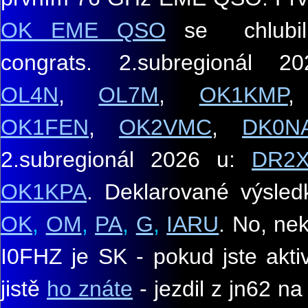
OK EME QSO
se chlubil
congrats
.
2.subregionál 20
OL4N
,
OL7M
,
OK1KMP
OK1FEN
,
OK2VMC
,
DK0N
2.
subregionál 2026 u:
DR2
OK1KPA
.
Deklarované výsled
OK
,
OM
,
PA
,
G
,
IARU
.
No, nek
I0
FHZ je SK -
p
okud jste akt
jistě
ho znáte
-
jezdil z jn62 n