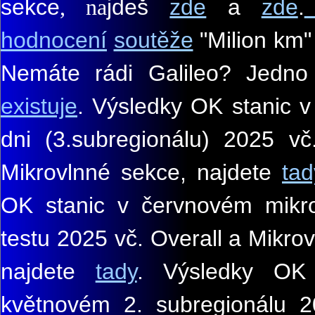
sekce
jde
š
zde
a
zde
.
,
na
hodnocení
soutěže
"Milion km
Nemáte rádi Galileo? Jedno 
existuje
. Výsledky OK stanic 
dni (3.subregionálu) 2025 vč
Mikrovlnné sekce
,
najdete
tad
OK stanic v červnovém mikr
testu 2025 vč. Overall a Mikro
najdete
tady
.
Výsledky OK
květnovém 2. subregionálu 2