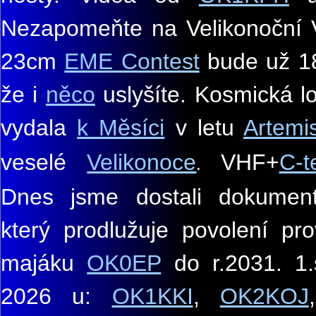
Nezapomeňte na Velikonočn
23cm
EME Contest
bude už 18
že i
něco
uslyšíte. Kosmická 
vydala
k Měsíci
v letu
Artemi
veselé
Velikonoce
VHF+
C-t
.
Dnes jsme dostali dokume
který prodlužuje povolení p
majáku
OK0EP
do r.2031.
1.
2026 u:
OK1KKI
,
OK2KOJ