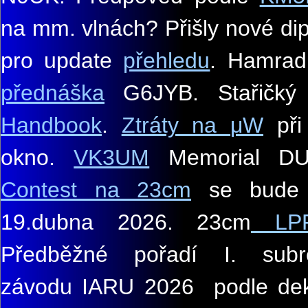
na mm. vlnách? Přišly nové d
pro update
přehledu
.
Hamradi
přednáška
G6JYB. Stařičký 
Handbook
.
Ztráty na
μW
při
okno
.
VK3UM
Memorial 
Contest na 23cm
se bude 
19.dubna 2026. 23cm
LP
Předběžné pořadí I. subre
závodu IARU 2026 podle dek