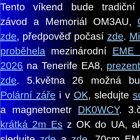
Tento víkend bude tradiční 
závod a Memoriál OM3AU,
zde
, předpověď počasí
zde
.
Mi
proběhela
mezinárodní
EME 
2026
na Tenerife EA8,
prezen
zde
. 5.května 26 možná 
Polární záře
i v
OK
, sledujte
s
a magnetometr
DK0WCY
. 3
krátká 2m Es
z OK do UA, akt
sledujte
zde
a
zde
. 70cm EM