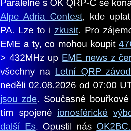
Paralelně s OK QRP-C se kon
Alpe Adria Contest
, kde upla
PA. Lze to i
zkusit
. Pro zájem
EME a ty, co
mohou koupit
47
>
432MHz
up
EME news
z
č
e
všechny na
Letní QRP závod
neděli 02.08.2026 od 07:00 U
jsou zde
.
Současné bouřkové 
tím spojené
ionosférické
výb
další Es
. Opustil nás
OK2BC.