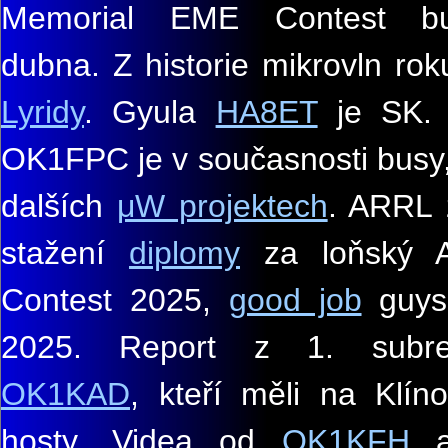
Memorial EME Contest 
dubna. Z historie mikrovln ro
Lyridy
. Gyula
HA8ET
je SK. 
OK1FPC je v současnosti busy,
dalších
μW projektech
. ARRL z
stažení
diplomy
za loňský 
Contest 2025,
good job
guy
2025. Report z 1. subre
OK1KAD
, kteří měli na Klíno
hosty. Videa od
OK1KFH