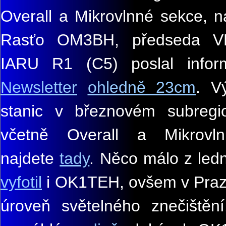
Overall a Mikrovlnné sekce
,
n
Ras
ťo OM3BH, předseda V
IARU R1 (C5) poslal info
Newsletter
ohledně 23cm
. V
stanic v březnovém subregi
včetně Overall a Mikrovl
najdete
tady
. Něco málo z led
vyfotil
i OK1TEH, ovšem v Praz
úroveň světelného znečištěn