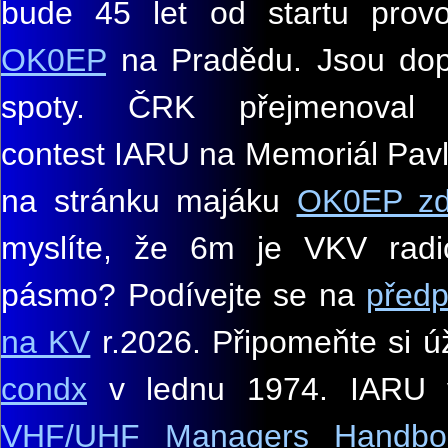
bude 45 let od startu prov
OK0EP
na Pradědu. Jsou do
spoty. ČRK přejmenoval m
contest IARU na Memoriál Pavl
na stránku majáku
OK0EP z
myslíte, že 6m je VKV radi
pásmo? Podívejte se na
předp
na KV
r.2026. Připomeňte si 
condx
v lednu 1974. IARU 
VHF/UHF Managers Handbo