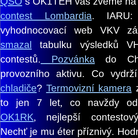
QSO
s OK1TEH vás zveme na 
contest Lombardia
.
IARU
:
vyhodnocovací web VKV z
smazal
tabulku výsledků 
contestů.
Pozvánka
do Cho
provozního aktivu
. Co vydr
chladiče
?
Termovizní kamera
z
to jen 7 let
co navždy o
,
OK1RK
nejlepší contestov
,
Nechť je mu éter příznivý. Ho