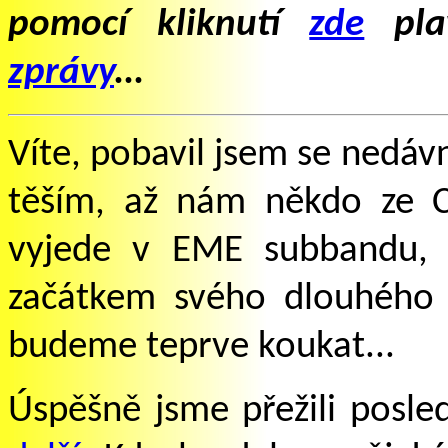
pomocí kliknutí
zde
plav
zpr
ávy
...
Víte, pobavil jsem se nedáv
těším, až nám někdo ze C
vyjede v EME subbandu, 
začátkem svého dlouhého
budeme teprve koukat...
Úspěšně jsme přežili posle