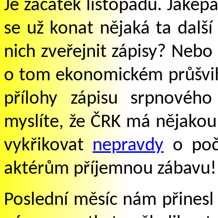
Je začátek listopadu. Jakép
se už konat nějaká ta dalš
nich zveřejnit zápisy? Nebo
o tom ekonomickém průšvihu
přílohy zápisu srpnovéh
myslíte, že ČRK má nějakou 
vykřikovat
nepravdy
o po
aktérům příjemnou zábavu!
Poslední měsíc nám přinesl