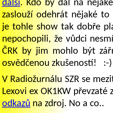
další
. Kdo by dal na nějaké
zaslouží odehrát nějaké to 
je tohle show tak dobře pl
nepochopili, že vůdci nesmí
ČRK by jim mohlo být zář
osvědčenou zkušeností! :-)
V Radiožurnálu SZR se mezit
Lexovi ex OK1KW převzaté 
odkazů
na zdroj. No a co..