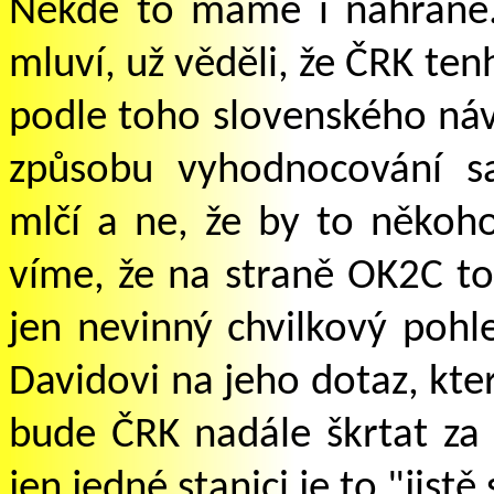
Někde to máme i nahrané..
mluví, už věděli, že ČRK te
podle toho slovenského n
způsobu vyhodnocování s
mlčí
a n
e, že by to
n
ě
koh
víme, že na straně OK2C to 
jen nevinný chvilkový pohl
Davidovi na jeho dotaz, které
bude ČRK nadále škrtat za
jen jedné stanici je to "jist