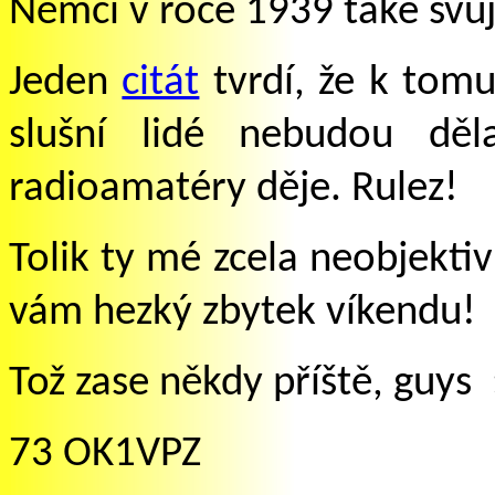
Němci v roce 1939 také svůj 
Jeden
citát
tvrdí, že k tomu,
slušní lidé nebudou dě
radioamatéry děje. Rulez!
Tolik ty mé zcela neobjekti
vám hezký zbytek víkendu!
Tož zase někdy příště, guys 
73 OK1VPZ