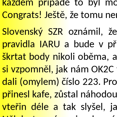
každém případě to byl mo
Congrats!
Je
ště, že tomu ne
Slovenský SZR oznámil, že
pravidla IARU a bude v p
škrtat body nikoli oběma, a
si vzpomněl, jak nám OK2C
dali (omylem) číslo 223. Pro
přinesl kafe, zůstal náhodo
vteřin déle a tak slyšel, ja