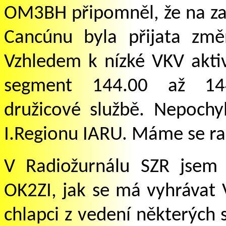
OM3BH připomněl, že na za
Cancúnu byla přijata zm
Vzhledem k nízké VKV aktiv
segment 144.00 až 144
družicové službě. Nepochy
I.Regionu IARU. Máme se r
V Radiožurnálu SZR jsem
OK2ZI, jak se má vyhrávat 
chlapci z vedení některých 