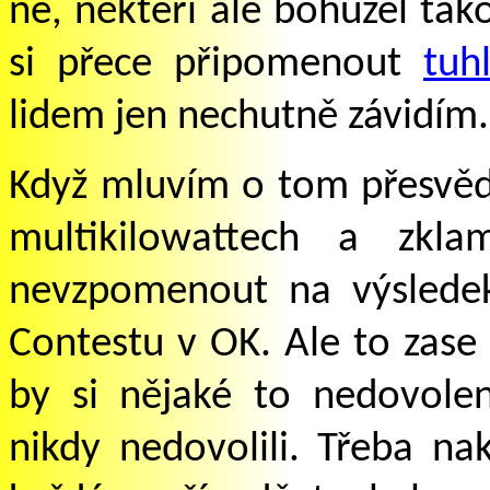
ne, někteří ale bohužel tak
si přece připomenout
tuh
lidem jen nechutně závidím.
Když mluvím o tom přesvě
multikilowattech a zkl
nevzpomenout na výsledek
Contestu v OK. Ale to zase 
by si nějaké to nedovole
nikdy nedovolili. Třeba na