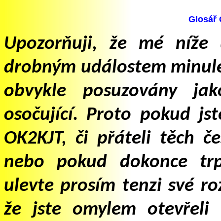
Glos
ář
Upozorňuji, že mé níže
drobným událostem minulé
obvykle posuzovány jako
osočující. Proto pokud js
OK2KJT, či přáteli těch č
nebo pokud dokonce trp
ulevte prosím tenzi své ro
že jste omylem otevřeli 