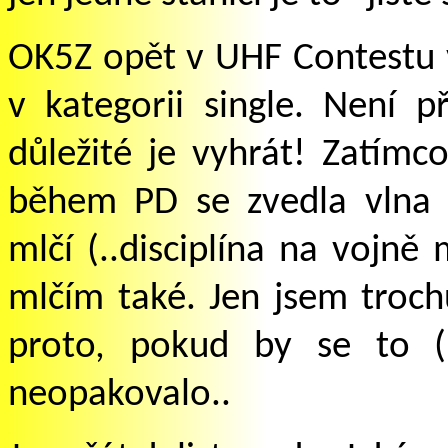
OK5Z opět v UHF Contestu v
v kategorii single. Není př
důležité je vyhrát! Zatímc
během PD
se zvedla vlna 
mlčí (..disciplína na vojně 
mlčím také. Jen jsem trochu
proto, pokud by se to 
neopakovalo..