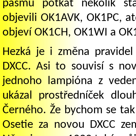
pásmu potkat několik st
objevili OK1AVK, OK1PC, at
objeví OK1CH, OK1WI a OK
Hezká je i změna pravide
DXCC. Asi to souvisí s no
jednoho lampióna z vede
ukázal prostředníček dlou
Černého. Že bychom se tak 
Osetie za novou DXCC ze