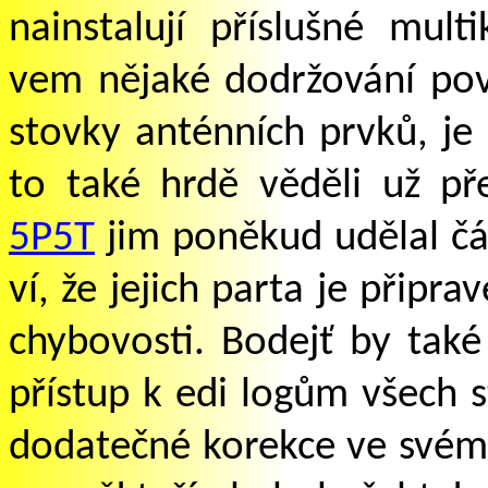
nainstalují příslušné mult
vem nějaké dodržování pov
stovky anténních prvků, je 
to také hrdě věděli už p
5P5T
jim poněkud udělal čár
ví, že jejich parta
je
připrav
chybovosti. Bodejť by také
přístup k edi logům všech s
dodatečné korekce ve svém l