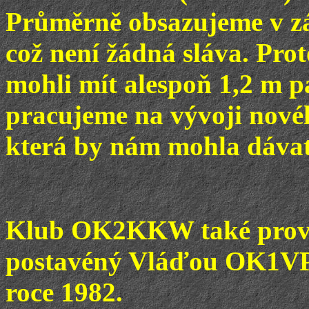
Průměrně obsazujeme v zá
což není žádná sláva. Pro
mohli mít alespoň 1,2 m 
pracujeme na vývoji nové
která by nám mohla dávat 
Klub OK2KKW také prov
postavéný Vláďou OK1VPZ,
roce 1982.