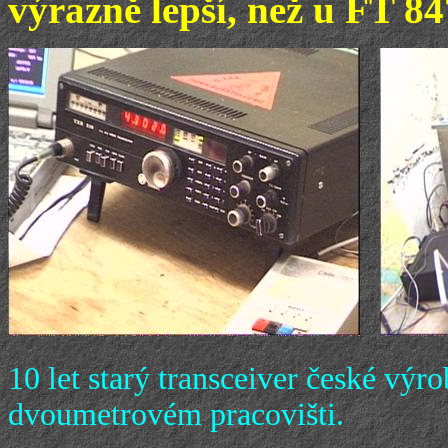
výrazně lepší, než u FT 84
10 let starý transceiver české 
dvoumetrovém pracovišti.