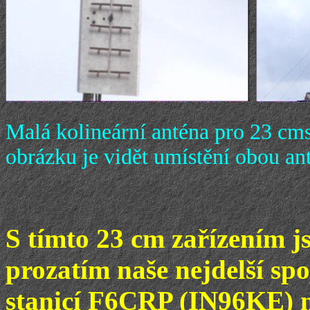
Malá kolineární anténa pro 23 cm
obrázku je vidět umístění obou an
S tímto 23 cm zařízením j
prozatím naše nejdelší sp
stanicí F6CRP (IN96KE)