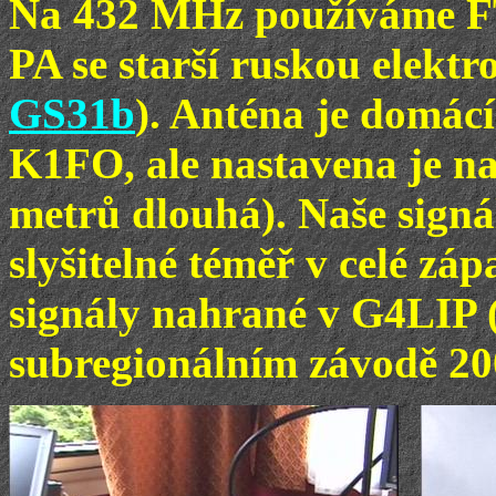
Na 432 MHz používáme FT 
PA se starší ruskou elekt
GS31b
). Anténa je domácí
K1FO, ale nastavena je na
metrů dlouhá). Naše signá
slyšitelné téměř v celé zá
signály nahrané v G4LIP
subregionálním závodě 20