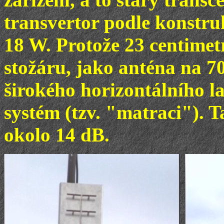
transvertor podle konstr
18 W. Protože 23 centimet
stožáru, jako anténa na 7
širokého horizontálního l
systém (tzv. "matraci"). 
okolo 14 dB.