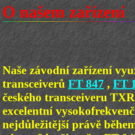
O našem zařízení
Naše závodní zařízení vy
transceiverů
FT 847
,
FT 
českého transceiveru TXR
excelentní vysokofrekvenčn
nejdůležitější právě běhe