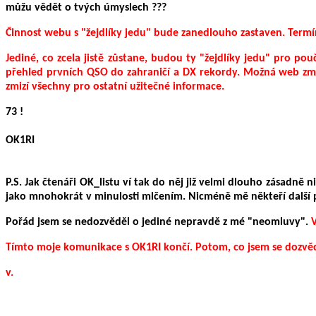
můžu vědět o tvých úmyslech ???
Činnost webu s "žejdlíky jedu" bude zanedlouho zastaven. Ter
Jediné, co zcela jistě zůstane, budou ty "žejdlíky jedu" pro po
přehled prvních QSO do zahraničí a DX rekordy. Možná web změ
zmizí všechny pro ostatní užitečné informace.
73 !
OK1RI
P.S. Jak čtenáři OK_listu ví tak do něj již velmi dlouho zásadně
jako mnohokrát v minulosti mlčením. Nicméně mě někteří další př
Pořád jsem se nedozvěděl o jediné nepravdě z mé "neomluvy".
V
Tímto moje komunikace s OK1RI končí. Potom, co jsem se dozvědě
v.