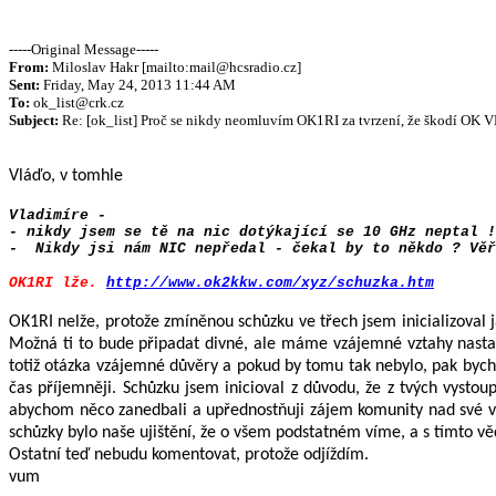
-----Original Message-----
From:
Miloslav Hakr [mailto:mail@hcsradio.cz]
Sent:
Friday, May 24, 2013 11:44 AM
To:
ok_list@crk.cz
Subject:
Re: [ok_list] Proč se nikdy neomluvím OK1RI za tvrzení, že škodí OK
Vláďo, v tomhle
Vladimíre -
- nikdy jsem se tě na nic dotýkající se 10 GHz neptal !
- Nikdy jsi nám NIC nepředal - čekal by to někdo ? Věř
OK1RI lže.
http://www.ok2kkw.com/xyz/schuzka.htm
OK1RI nelže, protože zmíněnou schůzku ve třech jsem inicializoval já
Možná ti to bude připadat divné, ale máme vzájemné vztahy nasta
totiž otázka vzájemné důvěry a pokud by tomu tak nebylo, pak bych
čas příjemněji. Schůzku jsem inicioval z důvodu, že z tvých vyst
abychom něco zanedbali a upřednostňuji zájem komunity nad své vla
schůzky bylo naše ujištění, že o všem podstatném víme, a s tímto v
Ostatní teď nebudu komentovat, protože odjíždím.
vum