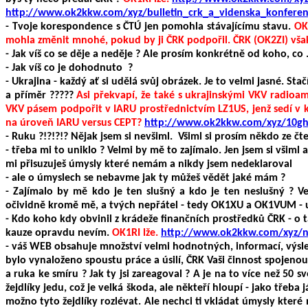
http://www.ok2kkw.com/xyz/bulletin_crk_a_videnska_konfere
- Tvoje korespondence s ČTÚ jen pomohla stávajícímu stavu.
OK
mohla změnit mnohé, pokud by ji ČRK podpořil. ČRK (OK2ZI) však
- Jak víš co se děje a neděje ? Ale prosím konkrétně od koho, co .
- Jak víš co je dohodnuto ?
- Ukrajina - každý ať si udělá svůj obrázek. Je to velmi jasné. St
a příměr ?????
Asi překvapí, že také s ukrajinskými VKV radioam
VKV pásem podpořit v IARU prostřednictvím LZ1US, jenž sedí v
na úroveň IARU versus CEPT?
http://www.ok2kkw.com/xyz/10gh
- Ruku ?!?!?!? Nějak jsem si nevšiml. Všiml si prosím někdo ze č
- třeba mi to uniklo ? Velmi by mě to zajímalo. Jen jsem si všiml
mi přisuzuješ úmysly které nemám a nikdy jsem nedeklaroval
- ale o úmyslech se nebavme jak ty můžeš vědět jaké mám ?
- Zajímalo by mě kdo je ten slušný a kdo je ten neslušný ? Ve
očividně kromě mě, a tvých nepřátel - tedy OK1XU a OK1VUM - u
- Kdo koho kdy obvinil z krádeže finančních prostředků ČRK - o 
kauze opravdu nevím.
OK1RI lže.
http://www.ok2kkw.com/xyz/n
- váš WEB obsahuje množství velmi hodnotných, informací, výsle
bylo vynaloženo spoustu práce a úsilí, ČRK Vaši činnost spojen
a ruka ke smíru ? Jak ty jsi zareagoval ? A je na to více než 50 
žejdlíky jedu, což je velká škoda, ale někteří hloupí - jako třeba
možno tyto žejdlíky rozlévat. Ale nechci ti vkládat úmysly které 