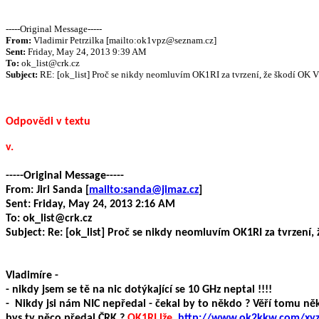
-----Original Message-----
From:
Vladimir Petrzilka [mailto:ok1vpz@seznam.cz]
Sent:
Friday, May 24, 2013 9:39 AM
To:
ok_list@crk.cz
Subject:
RE: [ok_list] Proč se nikdy neomluvím OK1RI za tvrzení, že škodí OK
Odpovědi v textu
v.
-----Original Message-----
From: Jiri Sanda [
mailto:sanda@jimaz.cz
]
Sent: Friday, May 24, 2013 2:16 AM
To: ok_list@crk.cz
Subject: Re: [ok_list] Proč se nikdy neomluvím OK1RI za tvrzen
Vladimíre -
- nikdy jsem se tě na nic dotýkající se 10 GHz neptal !!!!
- Nikdy jsi nám NIC nepředal - čekal by to někdo ? Věří tomu ně
bys ty něco předal ČRK ?
OK1RI lže.
http://www.ok2kkw.com/xyz