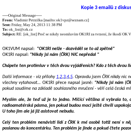
Kopie 3 emailů z disk
-----Original Message-----
From:
Vladimir Petrzilka [mailto:ok1vpz@seznam.cz]
Sent:
Friday, May 24, 2013 11:38 PM
To:
ok_list@crk.cz
Subject:
RE: [ok_list] Proč se nikdy neomluvím OK1RI za tvrzení, že škodí OK
OK1VUM napsal:
"OK1RI nelže - dozvěděl se to až zpětně"
OK1RI napsal:
"Nikdy jsi nám (ČRK) NIC nepředal "
Chápete ten protimluv v těch dvou vyjádřeních? Kdo z těch dvou li
Další informace - viz přílohy
1
,
2
,
3
,
4
,
5
. Opravdu jsem ČRK nikdy nic n
všechny vytahovat...
OK1RI přece napsal jasně:
"Nikdy jsi nám (Č
pokud soudíme na základě souhlasného mručení - věří celá česká mlč
Myslím ale, že teď už je to jedno. Mlčící většina si vybrala to, 
radioamatérská pásma, jen pokud budou moci ještě chvíli uspokojo
U toho jim ale já již asistovat nebudu.
Celý ten problém nenávisti lidí z ČRK k mé osobě totiž není v 
poslanou do koncentárku. Ten problém je jinde a pokud čtete pozor