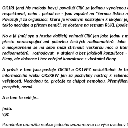
OK1RI (and his melody boys) považují ČRK za jedinou vyvolenou o
respektovat, nebo . pokud ne - jsou zapsáni na "černou listinu 
Považují ji za organizaci, která je vhodným nástrojem k ukojení 
takto nechápe a přitom nemlčí, se dostane na seznam RUKL (podl
No a já (můj syn a hrstka dalších) vnímají ČRK jen jako jednu z 
přesto nezastupující ani polovinu českých radioamatérů. Jako
a neoprávněně se na sebe snaží strhnout veškerou moc a která
radioamatérů, rozhodovat v utajení a bez jakékoli konzultace - 
členy, ale dokonce i bez veřejné konzultace s vlastními členy.
A právě v tom jsou postoje OK1RI a OK1VPZ neslučitelné. Je to
informačního webu OK2KKW jen za pochybný nástroj k sebereal
veřejnosti. Nechápou to, protože to chápat nemohou. Přemýšlení t
prospěch, nezná.
A o tom to celé je...
finito
vpz
Pozn
ámka: okamžitá reakce jednoho svazarmovce na výše uvedený 