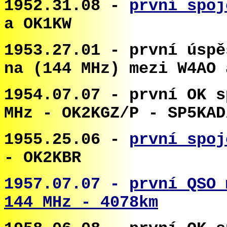
1952.31.08 -
první spoj
a OK1KW
1953.27.01 -
první úsp
na
(
144 MHz
) mezi W4AO 
1954.07.07 - první OK s
MHz - OK2KGZ/P - SP5KAD
1955.25.06 -
první spoj
- OK2KBR
1957.07.07 -
první QSO 
144 MHz - 4078km