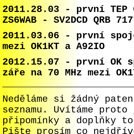
2011.28.03 - první TEP 
ZS6WAB - SV2DCD QRB 717
2011.03.06 - první spoj
mezi OK1KT a A92IO
2012.15.07 -
první OK s
záře na 70 MHz mezi OK1
_______________________
Neděláme si žádný paten
seznamu. Uvítáme proto 
připomínky a doplňky to
Pište prosím co nejdří