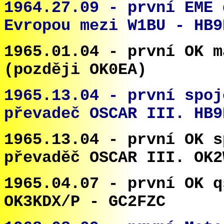
1964.27.09 - první EME 
Evropou mezi W1BU - HB9
1965.01.04 - první OK m
(pozd
ěji OK0EA
)
1965.13.04 - první spoj
převadeč OSCAR III. HB9
1965.13.04 - první OK s
převaděč OSCAR III. OK2
1965.04.07 - první OK q
OK3KDX/P - GC2FZC