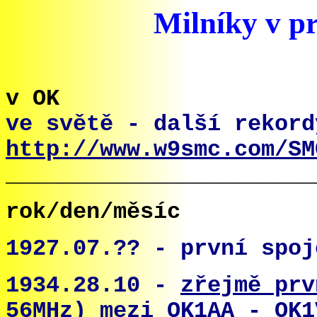
Milníky v prác
v OK
ve světě - další rekord
http://www.w9smc.com/SM
_______________________
rok/den/měsíc
1927.07.?? -
první spoj
1934.28.10 -
zřejmě pr
56MHz)
mezi OK1AA - OK1