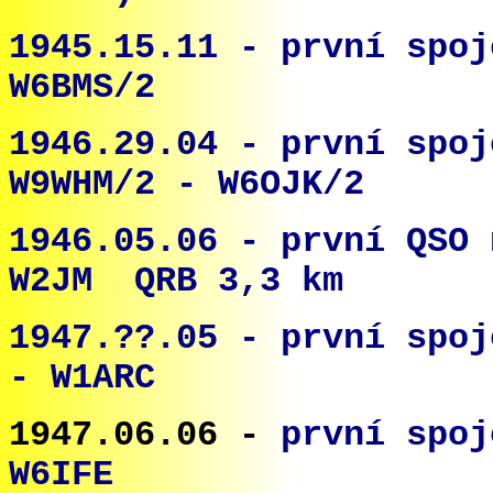
1945.15.11 -
první spo
W6BMS/2
1946.29.04 -
první spoj
W9WHM/2 - W6OJK/2
1946.05.06 - první QSO 
W2JM QRB 3,3 km
1947.??.05 -
první spo
- W1ARC
1947.06.06 -
první spo
W6IFE