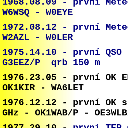
1968.08.09 -
první Mete
W6WSQ - W0EYE
1972.08.12 - první Mete
W2AZL - W0LER
1975.14.10 - první QSO 
G3EEZ/P qrb 150 m
1976.23.05 - první OK E
OK1KIR - WA6LET
1976.12.12 - první OK s
GHz - OK1WAB/P - OE3WLB