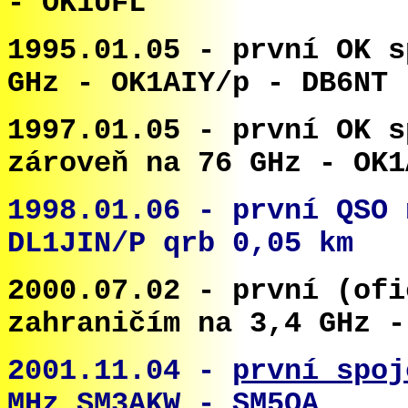
- OK1UFL
1995.01.05 - první OK s
GHz - OK1AIY/p - DB6NT
1997.01.05 - první OK s
zároveň na 76 GHz - OK1
1998.01.06 - první QSO 
DL1JIN/P qrb 0,05 km
2000.07.02 - první (ofi
zahraničím na 3,4 GHz -
2001.11.04 -
první spoj
MHz
SM3AKW - SM5QA