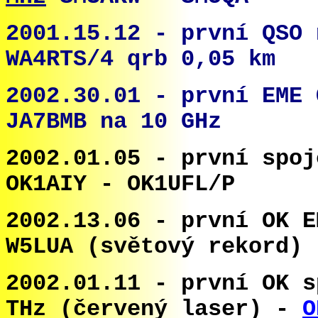
2001.15.12 - první QSO 
WA4RTS/4 qrb 0,05 km
2002.30.01 - první EME 
JA7BMB na 10 GHz
2002.01.05 -
první spoj
OK1AIY - OK1UFL
/P
2002.13.06 - první OK E
W5LUA (světový rekord)
2002.01.11 - první OK s
THz (červený laser) -
O