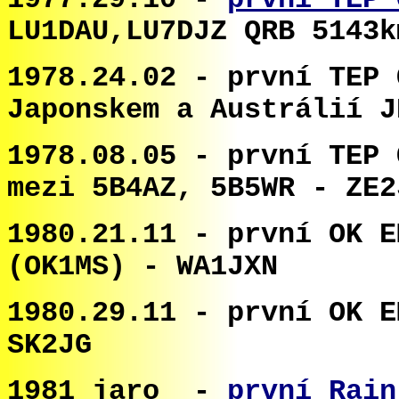
1977.29.10 -
první TEP 
LU1DAU,LU7DJZ QRB 5143k
1978.24.02 - první TEP 
Japonskem a
Austrálií J
1978.08.05 - první TEP 
mezi 5B4AZ, 5B5WR - ZE2
1980.21.11 - první OK E
(OK1MS) - WA1JXN
1980.29.11 - první OK E
SK2JG
1981 jaro -
první Rain