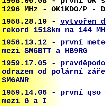
1958.06.08 - první OK s
1296 MHz - OK1KDO/P - D
1958.28.10 -
vytvořen d
rekord 1518km na 144 MH
1958.13.12 - první mete
mezi SM6BTT a HB9RG
1959.17.05 - pravděpodo
odrazem od polární záře
SM6ANR
1959.14.06 - první qso 
mezi G a I