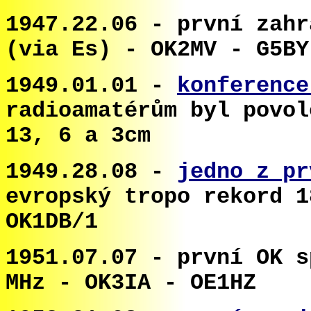
1947.22.06 -
první zahr
(
via Es
)
- OK2MV - G5BY
1949.01.01 -
konference
radioamatérům byl povol
13, 6 a 3cm
1949.
2
8.
0
8 -
jedno z pr
evropský tropo rekord 
OK1DB/1
1951.07.07 - první OK s
MHz - OK3IA - OE1HZ