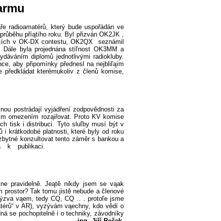
armu
ře radioamatérů, který bude uspořádán ve
 průběhu příątího roku. Byl přizván OK2JK
,
ledcích v OK-DX contestu, OK2QX
seznámil
. Dále byla projednána stíľnost OK3MM a
dáváním diplomů jednotlivými radiokluby.
ce, aby připomínky přednesl na nejbliľąím
e předkládat kterémukoliv z členů komise,
nou postrádají vyjádření zodpovědnosti za
nčním omezením roząiřovat. Proto KV komise
h tisk i distribuci. Tyto sluľby musí být v
 krátkodobé platnosti, které byly od roku
zbytné konzultovat tento záměr s bankou a
e k registraci a k publikaci.
ne pravidelně. Jeątě nikdy jsem se vąak
m prostor? Tak tomu jistě nebude a členové
výzva vąem, tedy CQ, CQ .. . protoľe jsme
amatérů“ v AR), vyzývám vąechny, kdo vědí o
á se pochopitelně i o techniky, závodníky
y-vysílače!
ing. Jiří Peček,