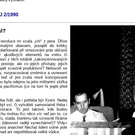
 2/1990
ál?
evoluce mi vzala „vítr“ z pera. Dříve
malými obavami, pouątěl do kritiky
 uplatňované při omezování práv občanů
y ąkodlivých elementů na vnitru či
Mnozí z těch totálně ‚zakonzervovaných
postoje, ale co jejich přístupy, jejich
opět zcestně produktivní? Nehovoří se
y, rozpracovávat směrnice a usnesení
 teď uľ pro zcela nově koncipované
u byla odejmu ta jeho militantní sloľka
na pacifismus (co na tom ľe jeątě před
a řídit, ale i potřeba být řízeni. Nedej
být sví, či vytvářeli samostatně třeba i
ganizace. To jest takové, kde budou
chu mohou říci něco víc neľ jen to, co
ufu, stáda, kterému tak vznosně říkáme
t (ideovost raději vynecháme!)? Vľdy»
ková anarchie
!
Nechat lidem volné pole
nad ani nepotřebovali velké vůdce.