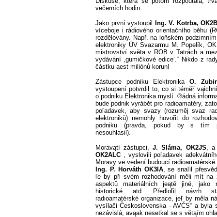
Diskuse, která se potom rozpoutala, trv
večerních hodin.
Jako první vystoupil
Ing. V. Kotrba, OK
víceboje i rádiového orientačního běhu 
rozdělovány. Např. na loňském podzimním
elektroniky ÚV Svazarmu M. Popelík, OK1
mistrovství světa v ROB v Tatrách a mezi
vydávání ‚gumičkové edice‘.“ Nikdo z rad
částku ąest miliónů korun!
Zástupce podniku Elektronika
O. Zubi
vystoupení potvrdil to, co si téměř vąichn
o podniku Elektronika myslí. ®ádná inform
bude podnik vyrábět pro radioamatéry, zato
poľadavek, aby svazy (rozuměj svaz rad
elektroniků) nemohly hovořit do rozhodo
podniku (pravda, pokud by s tím 
nesouhlasil).
Moravątí zástupci,
J. Sláma, OK2JS
, 
OK2ALC
, vyslovili poľadavek adekvátní
Moravy ve vedení budoucí radioamatérské
Ing. P. Horváth OK3IA
, se snaľil přesvěd
ľe by při svém rozhodování měli mít na 
aspektů materiálních jeątě jiné, jako n
historické atd. Předloľil návrh s
radioamatérské organizace, jeľ by měla n
vysílači Československa - AVČS“ a byla 
nezávislá, avąak nesetkal se s větąím ohl