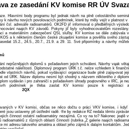
áva ze zasedání KV komise RR ÚV Svaz
aze. Hlavními body programu byl jednak návrh na plně celostátního seminá
ky k návrhu nových povolovacích podmínek, které by měly vejít v platnost v
ydání čsl. adresáře radioamatérů. OK2FD jiľ informoval o předběľných výs
ocování naąich KV závodů. Pokyny jiľ byly vyhodnocovatelům rozeslány
áci a materiálním zabezpečení QSL sluľby. KV komise se dále zabývala vy
ady, KOS a k některým členům české zkuąební komise a pověřila svého zástup
edat 15.2., 24.5., 20.7., 21.9. a 29. 11. Své připomínky a návrhy můľet
omů
í nejrůznějąích diplomů s poľadavkem jejich schváleni. Návrhy vąak větąi
u podstatné náleľitosti. Diplomový program ÚRK t.č. nelze vzhledem k fina
e vlastních návrhů, pokud vydávající organizace bude plně zajią»ovat jejic
t od ÚRK. Název diplomu nesmí být shodný s názvem některého z diplomů i
plom vydáván i pro zahraničí s poľadavkem úhrady poątovného v IRC, je ne
pisy. Návrh podmínek je třeba zaslat KV komisi pouz
X
návaných v KV komisi, občas se něco dočtu o práci VKV komise, i kdyľ 
teré jsou ustaveny při ústřední radě. ®e by redakce RZ nedala těmto zprává
 jejich činnost ostatní radioamatéry nezajímá. Co vy na to? Nakonec jeątě 
lů radioamatérů z různých oblastí činnosti (rubrika „Z galerie naąich radio
te mi adresu takového amatéra a oblast jeho zájmů k daląím kontaktům. Jedn
rafisty ap., nejen radioamatér