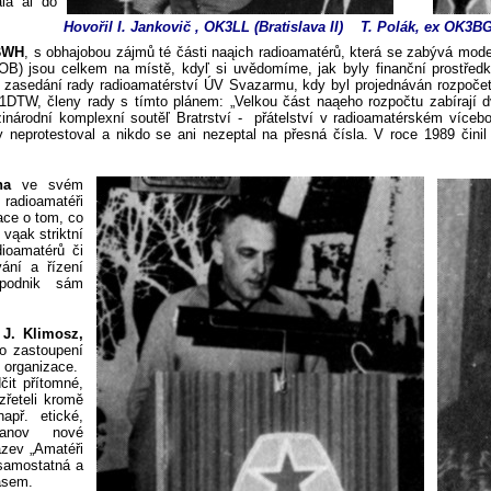
ala aľ do
Hovořil I. Jankovič , OK3LL
(Bratislava II) T.
Polák, ex OK3BG
2BWH
, s obhajobou zájmů té části naąich radioamatérů, která se zabývá mod
(ROB) jsou celkem na místě, kdyľ si uvědomíme, jak byly finanční prostře
 zasedání rady radioamatérství ÚV Svazarmu, kdy byl projednáván rozpoče
DTW, členy rady s tímto plánem: „Velkou část naąeho rozpočtu zabírají 
národní komplexní soutěľ Bratrství - přátelství v radioamatérském vícebo
y neprotestoval a nikdo se ani nezeptal na přesná čísla. V roce 1989 čini
na
ve svém
i radioamatéři
ace o tom, co
 vąak striktní
ioamatérů či
vání a řízení
podnik sám
a
J. Klimosz,
ho zastoupení
 organizace.
čit přítomné,
zřeteli kromě
apř. etické,
tanov nové
ázev „Amatéři
samostatná a
asem.