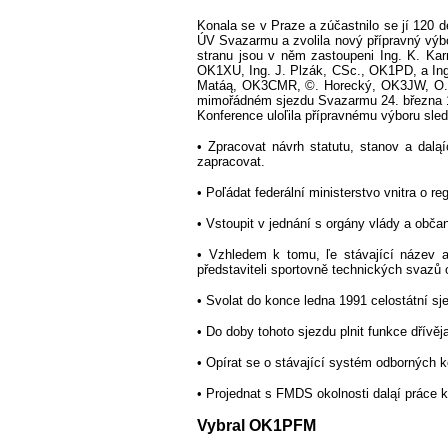
Konala se v Praze a zúčastnilo se jí 120 d
ÚV Svazarmu a zvolila nový přípravný výb
stranu jsou v něm zastoupeni Ing. K. K
OK1XU, Ing. J. Plzák, CSc., OK1PD, a I
Matáą, OK3CMR, ©. Horecký, OK3JW, O
mimořádném sjezdu Svazarmu 24. března 
Konference uloľila přípravnému výboru sled
• Zpracovat návrh statutu, stanov a dalą
zapracovat.
• Poľádat federální ministerstvo vnitra o r
• Vstoupit v jednání s orgány vlády a obč
• Vzhledem k tomu, ľe stávající název 
představiteli sportovně technických svazů 
• Svolat do konce ledna 1991 celostátní sj
• Do doby tohoto sjezdu plnit funkce dřívěj
• Opírat se o stávající systém odborných k
• Projednat s FMDS okolnosti daląí práce 
Vybral OK1PFM