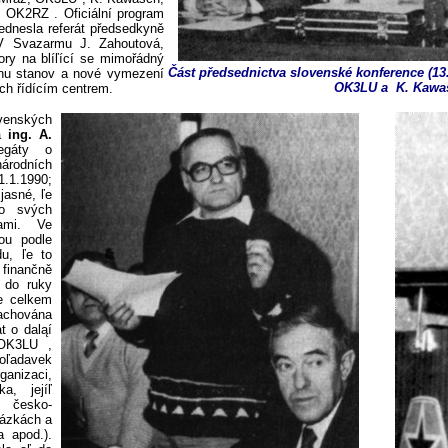
l, OK2RZ
.
Oficiální program
ednesla referát předsedkyně
ÚV Svazarmu J. Zahoutová,
ory na blíľící se mimořádný
Část předsednictva slovenské konference
(
13
nu stanov a nové vymezení
OK3LU a K. Kawa
ich řídícím centrem.
venských
a
ing. A.
egáty o
odních
1.1.1990;
jasné, ľe
 o svých
sami. Ve
sou podle
du, ľe to
finančně
 do ruky
je celkem
zachována
t o daląí
 OK3LU
,
poľadavek
ganizaci,
a, jejíľ
s česko-
tázkách a
a apod.).