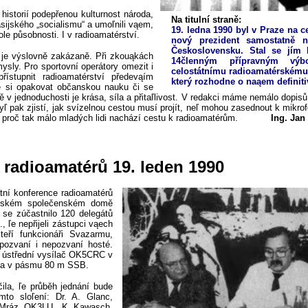
historií podepřenou kulturnost národa,
Na titulní straně:
 asijského „socialismu“ a umoľnili vąem,
19. ledna 1990 byl v Praze na c
le působnosti. I v radioamatérství.
nový prezident samostatně n
Československu. Stal se jím
 je výslovně zakázaně. Při zkouąkách
14členným přípravným vý
ysly. Pro sportovní operátory omezit i
celostátnímu radioamatérskému 
ístupnit radioamatérství předevąím
který rozhodne o naąem definit
ne si opakovat občanskou nauku či se
v jednoduchosti je krása, síla a přitaľlivost.
V redakci máme nemálo dopisů a 
dyľ pak zjistí, jak svízelnou cestou musí projít, neľ mohou zasednout k mikrof
iví, proč tak málo mladých lidi nachází cestu k radioamatérům.
Ing. Jan
 radioamatérů 19. leden 1990
tní konference radioamatérů
aľském společenském domě
 se zúčastnilo 120 delegátů
., ľe nepřijeli zástupci vąech
kteří funkcionáři Svazarmu,
 pozvaní i nepozvaní hosté.
u ústřední vysílač OK5CRC v
 a v pásmu 80 m SSB.
ila, ľe průběh jednání bude
to sloľení: Dr. A. Glanc,
. Mráz, OK3LU
, K. Kawasch,