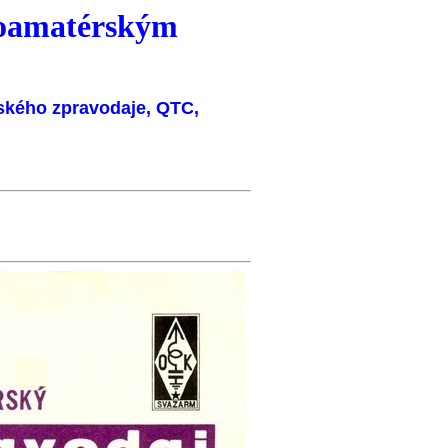
ioamatérským
ského zpravodaje
, QTC,