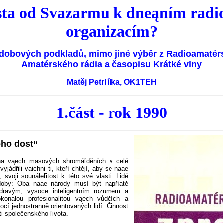
esta od Svazarmu k dneąním rad
organizacím?
obových podkladů, mimo jiné výběr z Radioamatér
Amatérského rádia a časopisu Krátké vlny
Matěj Petrľílka, OK1TEH
1.
část - rok 1990
oho dost“
 na vąech masových shromáľděních v celé
jádřili vąichni ti, kteří chtějí, aby se naąe
voji sounáleľitost k této své vlasti. Lidé
 doby: Oba naąe národy musí být napříątě
dravým, vysoce inteligentním rozumem a
konalou profesionalitou vąech vůdčích a
ocí jednostranně orientovaných lidí. Činnost
i společenského ľivota.