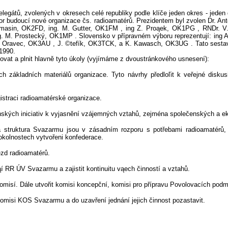
elegátů, zvolených v okresech celé republiky podle klíče jeden okres - jed
or budoucí nové organizace čs. radioamatérů. Prezidentem byl zvolen Dr. 
armasin, OK2FD, ing. M. Gutter, OK1FM
, ing Z. Proąek, OK1PG
, RNDr. V
ng. M. Prostecký, OK1MP
. Slovensko v přípravném výboru reprezentují: ing
. Oravec, OK3AU
, J. ©tefík, OK3TCK, a K. Kawasch, OK3UG
. Tato sest
1990.
ovat a plnit hlavně tyto úkoly (vyjímáme z dvoustránkového usnesení):
ích základních materiálů organizace. Tyto návrhy předloľit k veřejné disku
egistraci radioamatérské organizace.
anských iniciativ k vyjasnění vzájemných vztahů, zejména společenských a 
a struktura Svazarmu jsou v zásadním rozporu s potřebami radioamatérů,
okolnostech vytvořeni konfederace.
ezd radioamatérů.
ąí RR ÚV Svazarmu a zajistit kontinuitu vąech činností a vztahů.
omisí. Dále utvořit komisi koncepční, komisi pro přípravu Povolovacích podmí
komisi KOS Svazarmu a do uzavření jednání jejich činnost pozastavit.