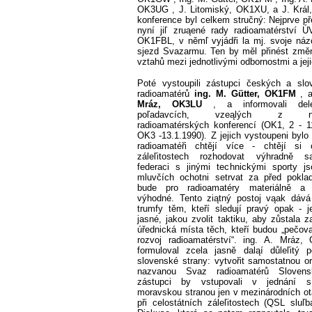
OK3UG
, J. Litomiský, OK1XU, a J. Krá
konference byl celkem stručný: Nejprve př
nyní jiľ zruąené rady radioamatérství 
OK1FBL, v němľ vyjádři la mj. svoje náz
sjezd Svazarmu. Ten by měl přinést změ
vztahů mezi jednotlivými odbornostmi a jej
Poté vystoupili zástupci českých a slo
radioamatérů
ing. M.
Gütter, OK1FM
, 
Mráz, OK3LU
, a informovali del
poľadavcích, vzeąlých z nár
radioamatérských konferencí (OK1, 2 - 1
OK3 -13.1.1990). Z jejich vystoupeni bylo 
radioamatéři chtějí více - chtějí si
záleľitostech rozhodovat výhradně 
federaci s jinými technickými sporty j
mluvčích ochotni setrvat za před pokla
bude pro radioamatéry materiálně a 
výhodné. Tento ziątný postoj vąak dává
trumfy těm, kteří sledují pravý opak - 
jasné, jakou zvolit taktiku, aby zůstala 
úřednická místa těch, kteří budou „pečova
rozvoj radioamatérství“. ing. A. Mráz,
formuloval zcela jasně daląí důleľitý 
slovenské strany: vytvořit samostatnou or
nazvanou Svaz radioamatérů Slovensk
zástupci by vstupovali v jednání 
moravskou stranou jen v mezinárodních o
při celostátních záleľitostech (QSL sluľb