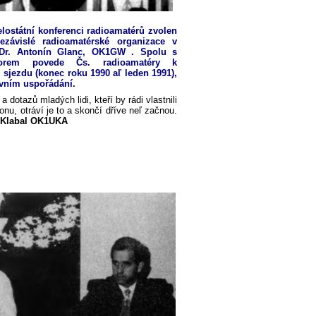
elostátní konferenci radioamatérů zvolen
ezávislé radioamatérské organizace v
 Dr. Antonín Glanc, OK1GW
. Spolu s
borem povede Čs.
radioamatéry k
sjezdu (konec roku 1990 aľ leden 1991),
ivním uspořádání.
dotazů mladých lidi, kteří by rádi vlastnili
onu, otráví je to a skončí dříve neľ začnou.
 K
l
abal OK1UKA