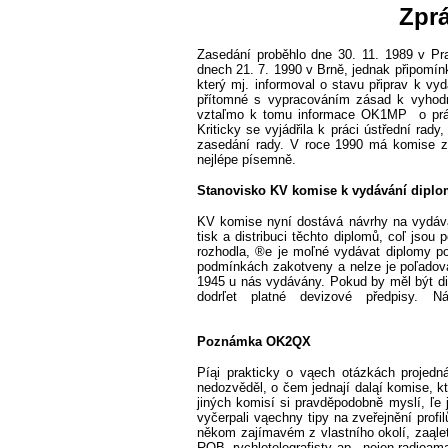
Zpr
Zasedání proběhlo dne 30. 11. 1989 v Pr
dnech 21. 7. 1990 v Brně, jednak připomín
který mj. informoval o stavu připrav k v
přítomné s vypracováním zásad k vyhodn
vztaľmo k tomu informace OK1MP
o pr
Kriticky se vyjádřila k práci ústřední r
zasedání rady. V roce 1990 má komise zas
nejlépe písemně.
Stanovisko KV komise k vydávání dipl
KV komise nyní dostává návrhy na vydáván
tisk a distribuci těchto diplomů, coľ jso
rozhodla, ®e je moľné vydávat diplomy podl
podmínkách zakotveny a nelze je poľadova
1945 u nás vydávány. Pokud by měl být di
dodrľet platné devizové před
2Q
Poznámka OK2QX
Píąi prakticky o vąech otázkách projed
nedozvěděl, o čem jednají daląí komise, k
jiných komisí si pravděpodobně myslí, ľe
vyčerpali vąechny tipy na zveřejnění profi
někom zajímavém z vlastního okolí, zaąle
ROB, rychloteleg