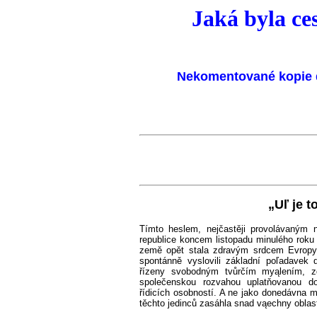
Jaká byla c
Nekomentované kopie d
„Uľ je t
Tímto heslem, nejčastěji provolávaným
republice koncem listopadu minulého roku vy
země opět stala zdravým srdcem Evropy, s
spontánně vyslovili základní poľadavek
řízeny svobodným tvůrčím myąlením, z
společenskou rozvahou uplatňovanou do
řídicích osobností. A ne jako donedávna m
těchto jedinců zasáhla snad vąechny oblast