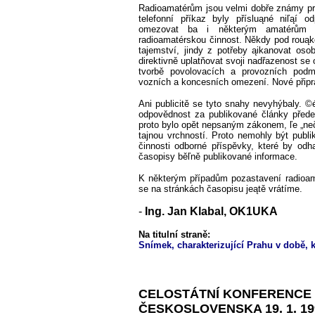
Radioamatérům jsou velmi dobře známy pro
telefonní příkaz byly přísluąné niľąí o
omezovat ba i některým amatérům z
radioamatérskou činnost. Někdy pod rouą
tajemství, jindy z potřeby ąikanovat oso
direktivně uplatňovat svoji nadřazenost se o
tvorbě povolovacích a provozních pod
vozních a koncesních omezení. Nové připra
Ani publicitě se tyto snahy nevyhýbaly. ©é
odpovědnost za publikované články předev
proto bylo opět nepsaným zákonem, ľe „neči
tajnou vrchností. Proto nemohly být publi
činnosti odborné příspěvky, které by odh
časopisy běľně publikované informace.
K některým případům pozastavení radioam
se na stránkách časopisu jeątě vrátíme.
-
Ing. Jan Klabal, OK1UKA
Na titulní straně:
Snímek, charakterizující Prahu v době, 
CELOSTÁTNÍ KONFERENCE
ČESKOSLOVENSKA 19. 1. 19