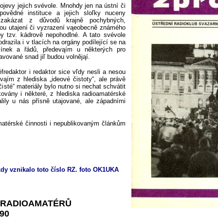
jevy jejich svévole. Mnohdy jen na ústní
č
i
dpovědné instituce a jejich sloľky nuceny
akázat z důvodů krajně pochybných,
kou utajení či vyzrazení vąeobecně známého
by tzv. kádrově nepohodlné. A tato svévole
drazila i v tlacích na orgány podílející se na
mínek a řádů, předevąím u některých pro
vované snad jiľ budou volnějąí.
fredaktor i redaktor sice vľdy nesli a nesou
ąím z hlediska „ideové čistoty“, ale právě
sté“ materiály bylo nutno si nechat schvátit
kovány i některé, z hlediska radioamatérské
alily u nás přísně utajované, ale západními
atérské činnosti i nepublikovaným článkům
kdy vznikalo toto číslo RZ. foto OK1UKA
 RADIO
A
MATÉRŮ
90