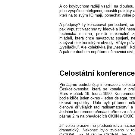
A co kdybychom raději vsadili na dlouhou, 
jeho vyspělou inteligenci, opustili praktiky
kteří na to svým IQ mají, ponechat volné po
A předpisy? Ty koncipovat jen bodově, co
pak vypustit vąechny ty ideové a jiné nesm
technická minima, prostě maximálně zpř
mládeľi, která chce navazovat spojeni, 
zabývat elektronickými obvody. Vľdy» právě 
„vysílačku“. Ale kolektivka jim „nesedí“. K
A pak se duchem nepřítomni činovnici d
Celostátní konference
Přináąíme podrobnějąí informace z celostá
Československa, která se konala v pr
Mars v pátek 19. ledna 1990. Konference
podle klíče jeden okres - jeden delegát, tzn
okresů republiky. Dále byli přítomni ně
členové dřívějąích rad radioamatérství a
Jednáni konference přenáąel přímo ze sál
pásmu 2 m na převáděčích OK0N a OK0C
Jiľ volba pracovního předsednictva naznač
dramatický. Nakonec bylo zvoleno v tom
OK1GW
, Ing. M. Gütter, OK1FM
, Ing. A