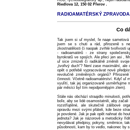
Riedlova 12, 150 02 Přerov .
RADIOAMATÉRSKÝ ZPRAVODAJ
Co d
Tak jsem si uľ myslel, ľe naąe sametová r
jsem se s chuti a rád, přirozeně s ne
zkostnatělosti či naopak zvrhlé tvořivosti
- radioamatérů - ze strany společensk
byrokratů ve spojích. Ale přeci jen asi ‚ 
uľ sice zmizeli či radikálně změnili svoje 
„tvořivý duch“? Není zase maximální, ale 
opět o potřebě vypracovávat nové předpis
revolučně změněných orgánů? Přirozeně
činnosti. Včetně radioamatérství. Kdyľ uľ m
vyuľití, tak jej organizovaně usměrňujme 
pár měsíci byl tím nejodpornějąím zlem).
Stále nás obchází straąidlo minulosti, potřeb
boľe, aby se lidé osamostatnili, aby začali 
rozstříątěné, ale skutečně zálibové or
opravdu mezi svými přáteli, kde beze stra
je povolené. Jak je pak opět nahnat do ho
jednota? Jak je názorově a metodicky řídi
nevydávat předpisy, pokyny, směrnice, ta
působnosti, kam by to vedlo, nakonec by s