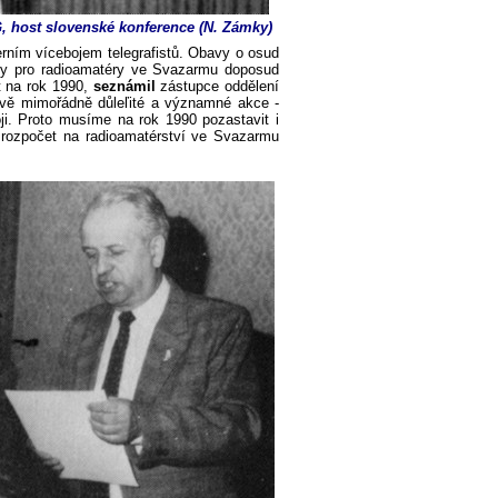
, host slovenské konference
(
N
.
Zámky
)
erním vícebojem telegrafistů. Obavy o osud
dky pro radioamatéry ve Svazarmu doposud
t na rok 1990,
seznámil
zástupce oddělení
dvě mimořádně důleľité a významné akce -
ji. Proto musíme na rok 1990 pozastavit i
l rozpočet na radioamatérství ve Svazarmu