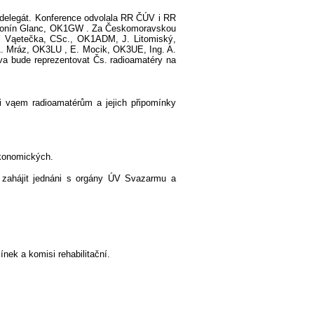
en delegát. Konference odvolala RR ČÚV i RR
Antonín Glanc, OK1GW
. Za Českomoravskou
. Vąetečka, CSc., OK1ADM, J. Litomiský,
 A. Mráz, OK3LU
, E. Mocik, OK3UE, Ing. A.
ava bude reprezentovat Čs. radioamatéry na
si vąem radioamatérům a jejich připomínky
ekonomických.
 zahájit jednáni s orgány ÚV Svazarmu a
nek a komisi rehabilitační.